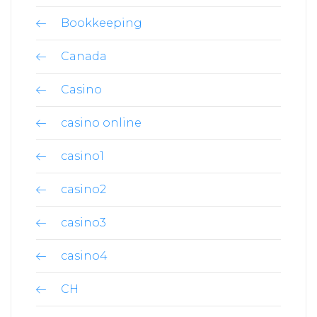
Bookkeeping
Canada
Casino
casino online
casino1
casino2
casino3
casino4
CH