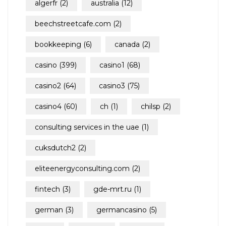
algerfr
(2)
australia
(12)
beechstreetcafe.com
(2)
bookkeeping
(6)
canada
(2)
casino
(399)
casino1
(68)
casino2
(64)
casino3
(75)
casino4
(60)
ch
(1)
chilsp
(2)
consulting services in the uae
(1)
cuksdutch2
(2)
eliteenergyconsulting.com
(2)
fintech
(3)
gde-mrt.ru
(1)
german
(3)
germancasino
(5)