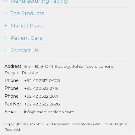
Manufacturing Facility
The Products
Market Place
Patient Care
Contact Us
Address:
194 – B, B-O-R Society, Johar Town, Lahore,
Punjab, Pakistan.
Phone:
+92 42 3517 0405
Phone:
+92 42 3522 2719
Phone:
+92 42 3522 2671
son
Fax No.:
+92 42 3522 2628
Email:
info@mcolsonlabs.com
Copyright © 2025 McOLSON Research Laboratories (Pvt) Ltd. All Rights
Reserved.