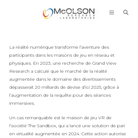
La réalité numérique transforme l’aventure des
participants dans les maisons de jeu en réseau et
physiques. En 2023, une recherche de Grand View
Research a calculé que le marché de la réalité
augmentée dans le domaine des divertissements
dépasserait 20 milliards de devise d’ici 2025, grâce à
l’augmentation de la requête pour des séances
immersives.
Un cas remarquable est le maison de jeu VR de
l’société The Sandbox, qui a lancé une solution de pari
en virtualité augmentée en 2024. Cette action autorise