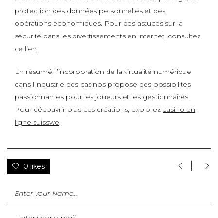
protection des données personnelles et des
opérations économiques. Pour des astuces sur la
sécurité dans les divertissements en internet, consultez
ce lien
.
En résumé, l’incorporation de la virtualité numérique
dans l’industrie des casinos propose des possibilités
passionnantes pour les joueurs et les gestionnaires.
Pour découvrir plus ces créations, explorez
casino en
ligne suisswe
.
0 likes