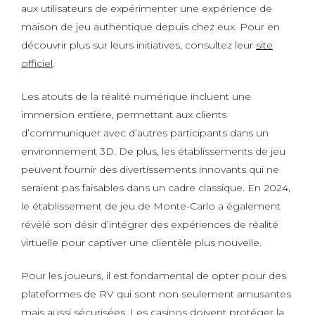
aux utilisateurs de expérimenter une expérience de
maison de jeu authentique depuis chez eux. Pour en
découvrir plus sur leurs initiatives, consultez leur
site
officiel
.
Les atouts de la réalité numérique incluent une
immersion entière, permettant aux clients
d’communiquer avec d’autres participants dans un
environnement 3D. De plus, les établissements de jeu
peuvent fournir des divertissements innovants qui ne
seraient pas faisables dans un cadre classique. En 2024,
le établissement de jeu de Monte-Carlo a également
révélé son désir d’intégrer des expériences de réalité
virtuelle pour captiver une clientèle plus nouvelle.
Pour les joueurs, il est fondamental de opter pour des
plateformes de RV qui sont non seulement amusantes
mais aussi sécurisées. Les casinos doivent protéger la