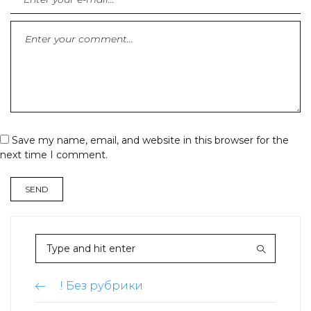
Save my name, email, and website in this browser for the
next time I comment.
! Без рубрики