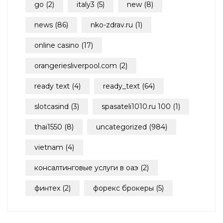
go
(2)
italy3
(5)
new
(8)
news
(86)
nko-zdrav.ru
(1)
online casino
(17)
orangeriesliverpool.com
(2)
ready text
(4)
ready_text
(64)
slotcasind
(3)
spasateli1010.ru 100
(1)
thai1550
(8)
uncategorized
(984)
vietnam
(4)
консалтинговые услуги в оаэ
(2)
финтех
(2)
форекс брокеры
(5)