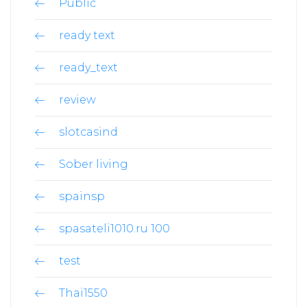
Public
ready text
ready_text
review
slotcasind
Sober living
spainsp
spasateli1010.ru 100
test
Thai1550