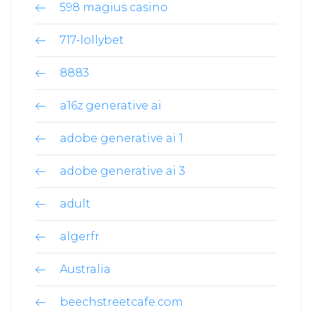
598 magius casino
717-lollybet
8883
a16z generative ai
adobe generative ai 1
adobe generative ai 3
adult
algerfr
Australia
beechstreetcafe.com