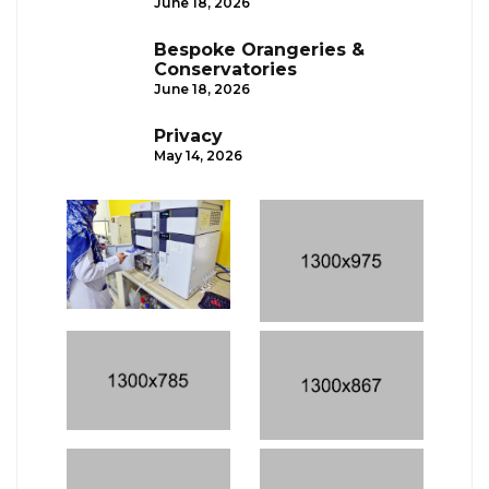
June 18, 2026
Bespoke Orangeries &
Conservatories
June 18, 2026
Privacy
May 14, 2026