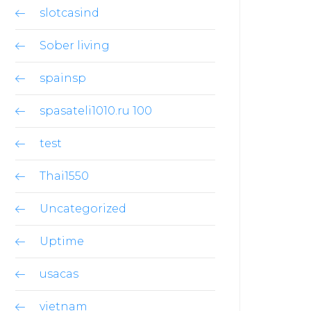
slotcasind
Sober living
spainsp
spasateli1010.ru 100
test
Thai1550
Uncategorized
Uptime
usacas
vietnam