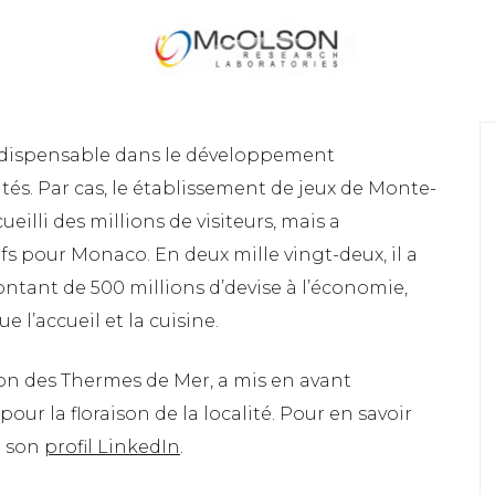
indispensable dans le développement
és. Par cas, le établissement de jeux de Monte-
eilli des millions de visiteurs, mais a
s pour Monaco. En deux mille vingt-deux, il a
ontant de 500 millions d’devise à l’économie,
 l’accueil et la cuisine.
on des Thermes de Mer, a mis en avant
pour la floraison de la localité. Pour en savoir
r son
profil LinkedIn
.