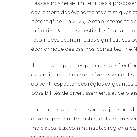
Les casinos ne se limitent pas à proposer 
également des événements artistiques et 
hétérogène. En 2023, le établissement de
mélodie "Paris Jazz Festival", séduisant de
retombées économiques significatives pour
économique des casinos, consultez
The N
Il est crucial pour les parieurs de sélecti
garantir une séance de divertissement sû
doivent respecter des règles exigeantes 
possibilités de divertissements et de plai
En conclusion, les maisons de jeu sont 
développement touristique. Ils fournisse
mais aussi aux communautés régionales, 