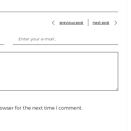
previous post
next post
rowser for the next time I comment.