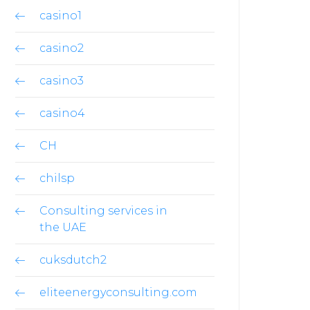
casino1
casino2
casino3
casino4
CH
chilsp
Consulting services in
the UAE
cuksdutch2
eliteenergyconsulting.com