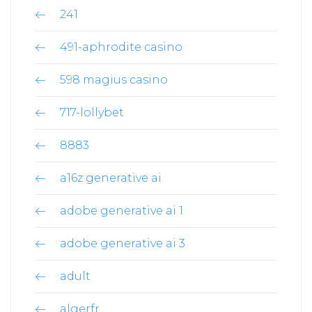
241
491-aphrodite casino
598 magius casino
717-lollybet
8883
a16z generative ai
adobe generative ai 1
adobe generative ai 3
adult
algerfr