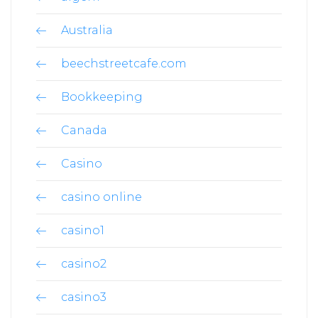
Australia
beechstreetcafe.com
Bookkeeping
Canada
Casino
casino online
casino1
casino2
casino3