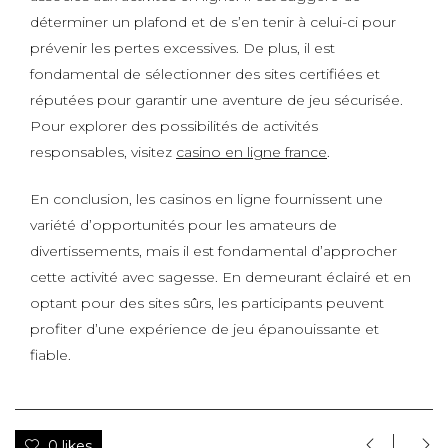
déterminer un plafond et de s’en tenir à celui-ci pour
prévenir les pertes excessives. De plus, il est
fondamental de sélectionner des sites certifiées et
réputées pour garantir une aventure de jeu sécurisée.
Pour explorer des possibilités de activités
responsables, visitez
casino en ligne france
.
En conclusion, les casinos en ligne fournissent une
variété d’opportunités pour les amateurs de
divertissements, mais il est fondamental d’approcher
cette activité avec sagesse. En demeurant éclairé et en
optant pour des sites sûrs, les participants peuvent
profiter d’une expérience de jeu épanouissante et
fiable.
0 likes