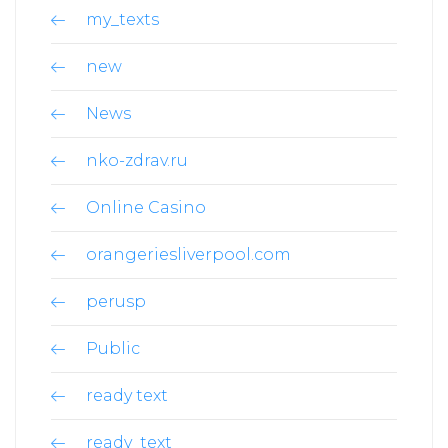
my_texts
new
News
nko-zdrav.ru
Online Casino
orangeriesliverpool.com
perusp
Public
ready text
ready_text