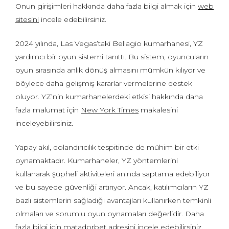
Onun girişimleri hakkında daha fazla bilgi almak için
web
sitesini
incele edebilirsiniz.
2024 yılında, Las Vegas’taki Bellagio kumarhanesi, YZ
yardımcı bir oyun sistemi tanıttı. Bu sistem, oyuncuların
oyun sırasında anlık dönüş almasını mümkün kılıyor ve
böylece daha gelişmiş kararlar vermelerine destek
oluyor. YZ’nin kumarhanelerdeki etkisi hakkında daha
fazla malumat için
New York Times
makalesini
inceleyebilirsiniz.
Yapay akıl, dolandırıcılık tespitinde de mühim bir etki
oynamaktadır. Kumarhaneler, YZ yöntemlerini
kullanarak şüpheli aktiviteleri anında saptama edebiliyor
ve bu sayede güvenliği artırıyor. Ancak, katılımcıların YZ
bazlı sistemlerin sağladığı avantajları kullanırken temkinli
olmaları ve sorumlu oyun oynamaları değerlidir. Daha
fazla bilgi için
matadorbet
adresini incele edebilirsiniz.