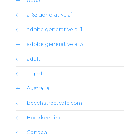
8883
a16z generative ai
adobe generative ai 1
adobe generative ai 3
adult
algerfr
Australia
beechstreetcafe.com
Bookkeeping
Canada