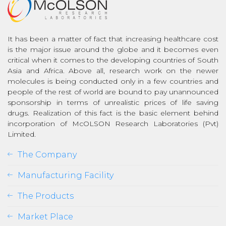
It has been a matter of fact that increasing healthcare cost
is the major issue around the globe and it becomes even
critical when it comes to the developing countries of South
Asia and Africa. Above all, research work on the newer
molecules is being conducted only in a few countries and
people of the rest of world are bound to pay unannounced
sponsorship in terms of unrealistic prices of life saving
drugs. Realization of this fact is the basic element behind
incorporation of McOLSON Research Laboratories (Pvt)
Limited.
The Company
Manufacturing Facility
The Products
Market Place