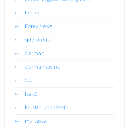
FinTech
Forex News
gde-mrt.ru
German
Germancasino
GO
Italy3
kerstin-koeditz.de
my_texts