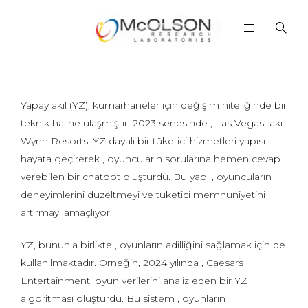
Yapay akıl (YZ), kumarhaneler için değişim niteliğinde bir
teknik haline ulaşmıştır. 2023 senesinde , Las Vegas’taki
Wynn Resorts, YZ dayalı bir tüketici hizmetleri yapısı
hayata geçirerek , oyuncuların sorularına hemen cevap
verebilen bir chatbot oluşturdu. Bu yapı , oyuncuların
deneyimlerini düzeltmeyi ve tüketici memnuniyetini
artırmayı amaçlıyor.
YZ, bununla birlikte , oyunların adilliğini sağlamak için de
kullanılmaktadır. Örneğin, 2024 yılında , Caesars
Entertainment, oyun verilerini analiz eden bir YZ
algoritması oluşturdu. Bu sistem , oyunların