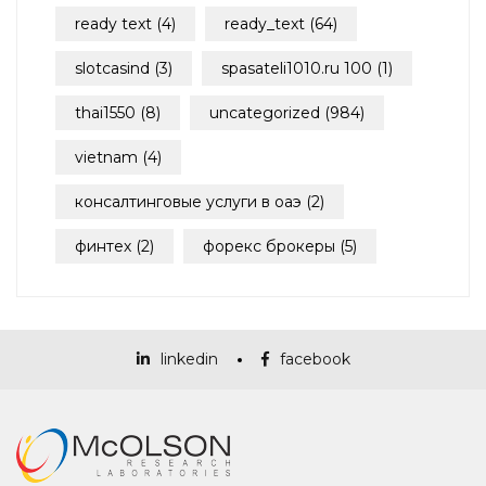
ready text
(4)
ready_text
(64)
slotcasind
(3)
spasateli1010.ru 100
(1)
thai1550
(8)
uncategorized
(984)
vietnam
(4)
консалтинговые услуги в оаэ
(2)
финтех
(2)
форекс брокеры
(5)
linkedin
facebook