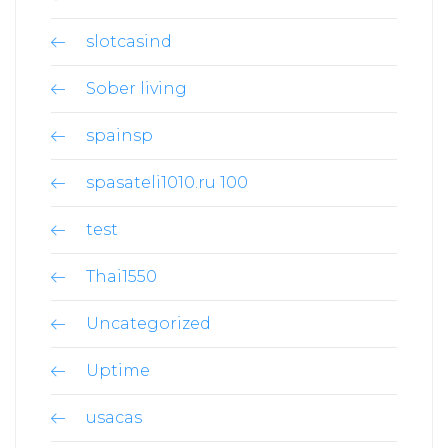
slotcasind
Sober living
spainsp
spasateli1010.ru 100
test
Thai1550
Uncategorized
Uptime
usacas