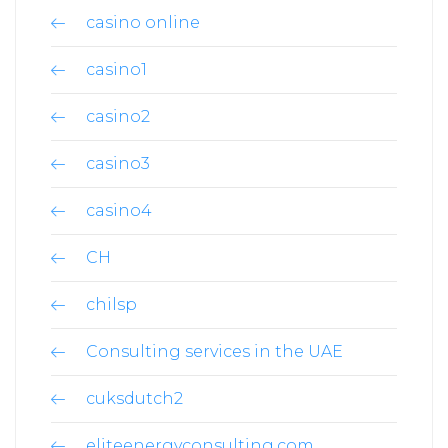
casino online
casino1
casino2
casino3
casino4
CH
chilsp
Consulting services in the UAE
cuksdutch2
eliteenergyconsulting.com