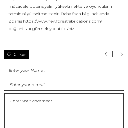
mücadele potansiyelini yükseltmekte ve oyuncuların
tatminini yükseltmektedir. Daha fazla bilgi hakkında
Zbahis https://www.newforestfabrications.com/
bağlantısını görmek yapabilirsiniz.
0 likes