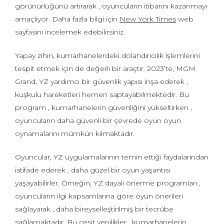
görünürlüğünü artırarak , oyuncuların itibarını kazanmayı
amaçlıyor. Daha fazla bilgi için
New York Times
web
sayfasını incelemek edebilirsiniz.
Yapay zihin, kumarhanelerdeki dolandırıcılık işlemlerini
tespit etmek için de değerli bir araçtır. 2023’te, MGM
Grand, YZ yardımcı bir güvenlik yapısı inşa ederek ,
kuşkulu hareketleri hemen saptayabilmektedir. Bu
program , kumarhanelerin güvenliğini yükseltirken ,
oyuncuların daha güvenli bir çevrede oyun oyun
oynamalarını mümkün kılmaktadır.
Oyuncular, YZ uygulamalarının temin ettiği faydalarından
istifade ederek , daha güzel bir oyun yaşantısı
yaşayabilirler. Örneğin, YZ dayalı önerme programları ,
oyuncuların ilgi kapsamlarına göre oyun önerileri
sağlayarak , daha bireyselleştirilmiş bir tecrübe
sağlamaktadır. Bu çeşit yenilikler , kumarhanelerin