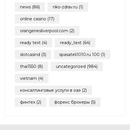
news
(86)
nko-zdrav.ru
(1)
online casino
(17)
orangeriesliverpool.com
(2)
ready text
(4)
ready_text
(64)
slotcasind
(3)
spasateli1010.ru 100
(1)
thai1550
(8)
uncategorized
(984)
vietnam
(4)
консалтинговые услуги в оаэ
(2)
финтех
(2)
форекс брокеры
(5)