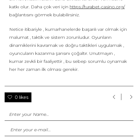
katkı olur. Daha çok veri için
https://turabet-casino.org/
bağlantısını görmek bulabilirsiniz.
Netice itibariyle , kumarhanelerde başarılı var olmak için
malumat , taktik ve sistem zorunludur. Oyunların
dinamiklerini kavramak ve doğru taktikleri uygulamak ,
oyuncuların kazanma şansını çoğaltır. Unutmayın ,
kumar zevkli bir faaliyettir , bu sebep sorumlu oynamak
her her zaman ilk olması gerekir.
0 likes