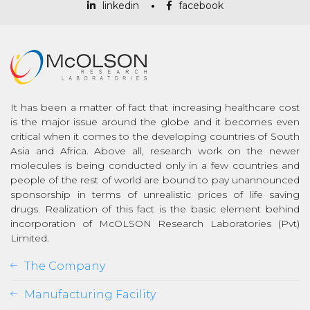
linkedin
facebook
It has been a matter of fact that increasing healthcare cost
is the major issue around the globe and it becomes even
critical when it comes to the developing countries of South
Asia and Africa. Above all, research work on the newer
molecules is being conducted only in a few countries and
people of the rest of world are bound to pay unannounced
sponsorship in terms of unrealistic prices of life saving
drugs. Realization of this fact is the basic element behind
incorporation of McOLSON Research Laboratories (Pvt)
Limited.
The Company
Manufacturing Facility