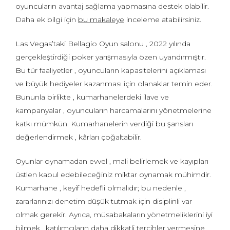
oyuncuların avantaj sağlama yapmasına destek olabilir.
Daha ek bilgi için
bu makaleye
inceleme atabilirsiniz.
Las Vegas’taki Bellagio Oyun salonu , 2022 yılında
gerçekleştirdiği poker yarışmasıyla özen uyandırmıştır.
Bu tür faaliyetler , oyuncuların kapasitelerini açıklaması
ve büyük hediyeler kazanması için olanaklar temin eder.
Bununla birlikte , kumarhanelerdeki ilave ve
kampanyalar , oyuncuların harcamalarını yönetmelerine
katkı mümkün. Kumarhanelerin verdiği bu şansları
değerlendirmek , kârları çoğaltabilir.
Oyunlar oynamadan evvel , mali belirlemek ve kayıpları
üstlen kabul edebileceğiniz miktar oynamak mühimdir.
Kumarhane , keyif hedefli olmalıdır; bu nedenle ,
zararlarınızı denetim düşük tutmak için disiplinli var
olmak gerekir. Ayrıca, müsabakaların yönetmeliklerini iyi
bilmek , katılımcıların daha dikkatli tercihler vermesine