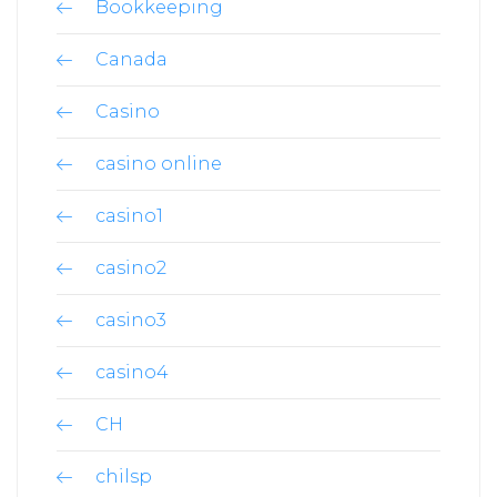
Bookkeeping
Canada
Casino
casino online
casino1
casino2
casino3
casino4
CH
chilsp