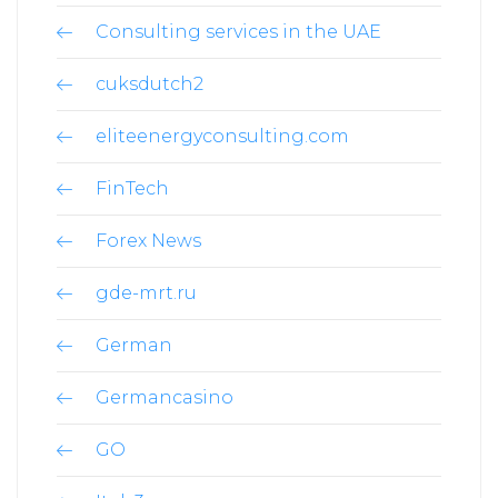
Consulting services in the UAE
cuksdutch2
eliteenergyconsulting.com
FinTech
Forex News
gde-mrt.ru
German
Germancasino
GO