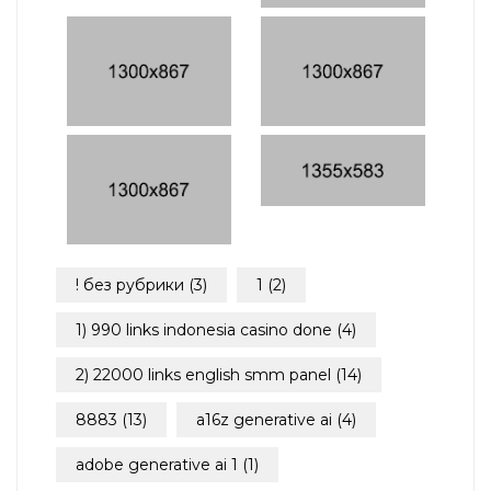
! без рубрики
(3)
1
(2)
1) 990 links indonesia casino done
(4)
2) 22000 links english smm panel
(14)
8883
(13)
a16z generative ai
(4)
adobe generative ai 1
(1)