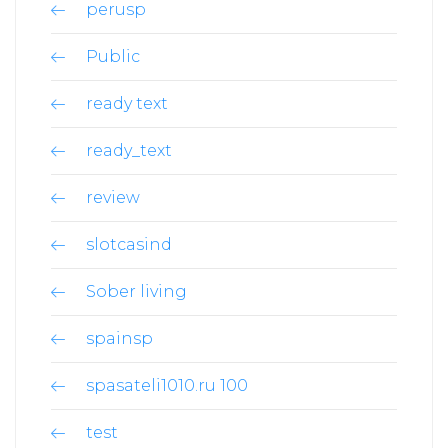
perusp
Public
ready text
ready_text
review
slotcasind
Sober living
spainsp
spasateli1010.ru 100
test