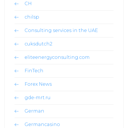
CH
chilsp
Consulting services in the UAE
cuksdutch2
eliteenergyconsulting.com
FinTech
Forex News
gde-mrt.ru
German
Germancasino