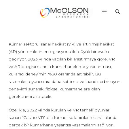
Kumar sektörü, sanal hakikat (VR) ve artırılmış hakikat
(AR) yöntemlerin entegrasyonu ile büyük bir evrim
geçiriyor. 2023 yılında yapılan bir araştırmaya göre, VR
ve AR programlarının kumarhanelerde yararlanması,
kullanıcı deneyimini %30 oranında artırabilir. Bu
sistemler, oyunculara daha katılımcı ve inandırıcı bir oyun
deneyimi sunarak, fiziksel kumarhanelere olan
gereksinimi azaltabilir.
Özellikle, 2022 yılında kurulan ve VR temelli oyunlar
sunan “Casino VR” platformu, kullanıcıların sanal alanda
gerçek bir kumarhane yaşantısı yaşamalarını sağlıyor.