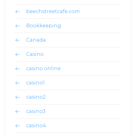
beechstreetcafe.com
Bookkeeping
Canada
Casino
casino online
casino1
casino2
casino3
casino4