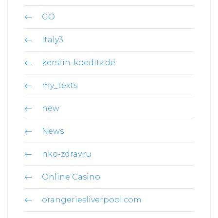
GO
Italy3
kerstin-koeditz.de
my_texts
new
News
nko-zdrav.ru
Online Casino
orangeriesliverpool.com