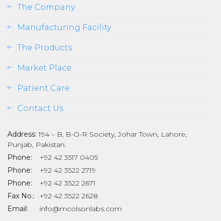
The Company
Manufacturing Facility
The Products
Market Place
Patient Care
Contact Us
Address:
194 – B, B-O-R Society, Johar Town, Lahore,
Punjab, Pakistan.
Phone:
+92 42 3517 0405
Phone:
+92 42 3522 2719
Phone:
+92 42 3522 2671
Fax No.:
+92 42 3522 2628
Email:
info@mcolsonlabs.com