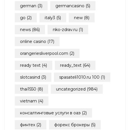
german
(3)
germancasino
(5)
go
(2)
italy3
(5)
new
(8)
news
(86)
nko-zdrav.ru
(1)
online casino
(17)
orangeriesliverpool.com
(2)
ready text
(4)
ready_text
(64)
slotcasind
(3)
spasateli1010.ru 100
(1)
thai1550
(8)
uncategorized
(984)
vietnam
(4)
консалтинговые услуги в оаэ
(2)
финтех
(2)
форекс брокеры
(5)