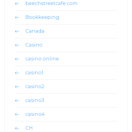
beechstreetcafe.com
Bookkeeping
Canada
Casino
casino online
casino1
casino2
casino3
casino4
CH