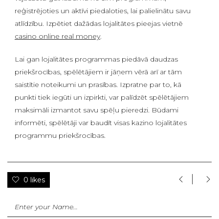
reģistrējoties un aktīvi piedaloties, lai palielinātu savu
atlīdzību. Izpētiet dažādas lojalitātes pieejas vietnē
casino online real money
.
Lai gan lojalitātes programmas piedāvā daudzas
priekšrocības, spēlētājiem ir jāņem vērā arī ar tām
saistītie noteikumi un prasības. Izpratne par to, kā
punkti tiek iegūti un izpirkti, var palīdzēt spēlētājiem
maksimāli izmantot savu spēļu pieredzi. Būdami
informēti, spēlētāji var baudīt visas kazino lojalitātes
programmu priekšrocības.
0 likes