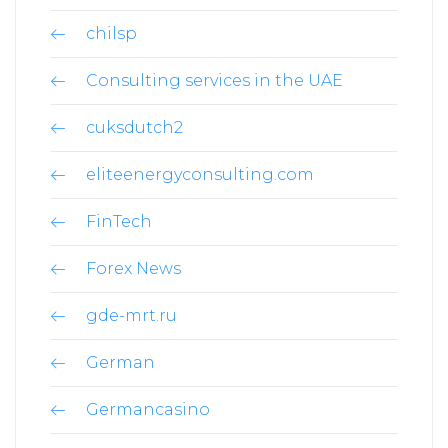
chilsp
Consulting services in the UAE
cuksdutch2
eliteenergyconsulting.com
FinTech
Forex News
gde-mrt.ru
German
Germancasino