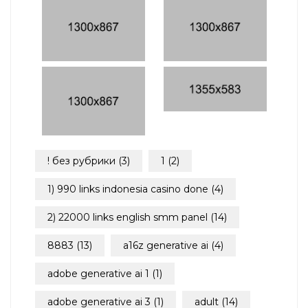
! без рубрики
(3)
1
(2)
1) 990 links indonesia casino done
(4)
2) 22000 links english smm panel
(14)
8883
(13)
a16z generative ai
(4)
adobe generative ai 1
(1)
adobe generative ai 3
(1)
adult
(14)