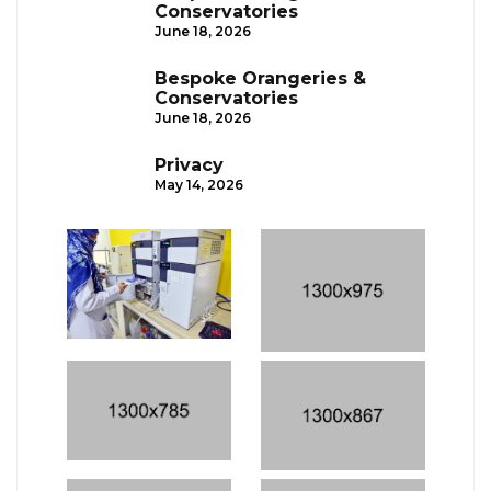
Conservatories
June 18, 2026
Bespoke Orangeries &
Conservatories
June 18, 2026
Privacy
May 14, 2026