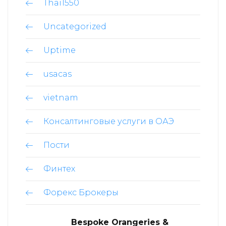
Thai1550
Uncategorized
Uptime
usacas
vietnam
Консалтинговые услуги в ОАЭ
Пости
Финтех
Форекс Брокеры
Bespoke Orangeries &