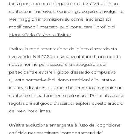
turisti possono ora collegarsi con attività virtuali in un
contesto immersivo, creando il gioco più coinvolgente.
Per maggiori informazioni su come la scienza sta
modificando il mercato, puoi consultare il profilo di
Monte Carlo Casino su Twitter
.
Inoltre, la regolamentazione del gioco d’azzardo sta
evolvendo. Nel 2024, il esecutivo italiano ha introdotto
nuove norme per assicurare la salvaguardia dei
partecipanti e evitare il gioco d’azzardo compulsivo.
Queste normative includono restrizioni di puntata e
iniziative di autoesclusione, che tendono a costruire un
contesto di intrattenimento più sicuro. Per analizzare le
regolazioni sul gioco d’azzardo, esplora
questo articolo
del New York Times
.
Un’altra evoluzione emergente è l’uso dell’cognizione
artificiale per esaminare i comportamenti dei