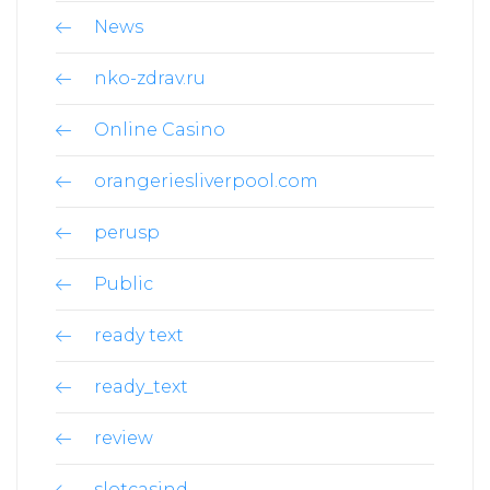
News
nko-zdrav.ru
Online Casino
orangeriesliverpool.com
perusp
Public
ready text
ready_text
review
slotcasind