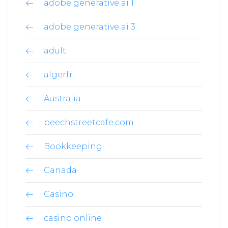
adobe generative ai 1
adobe generative ai 3
adult
algerfr
Australia
beechstreetcafe.com
Bookkeeping
Canada
Casino
casino online