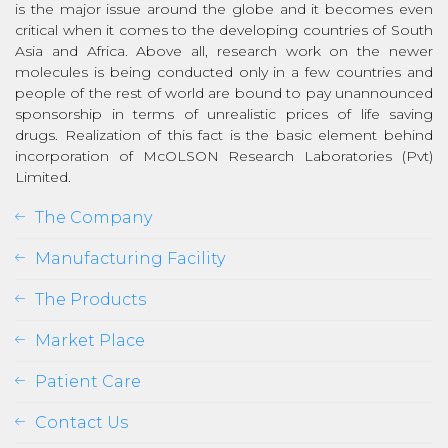
is the major issue around the globe and it becomes even
critical when it comes to the developing countries of South
Asia and Africa. Above all, research work on the newer
molecules is being conducted only in a few countries and
people of the rest of world are bound to pay unannounced
sponsorship in terms of unrealistic prices of life saving
drugs. Realization of this fact is the basic element behind
incorporation of McOLSON Research Laboratories (Pvt)
Limited.
The Company
Manufacturing Facility
The Products
Market Place
Patient Care
Contact Us