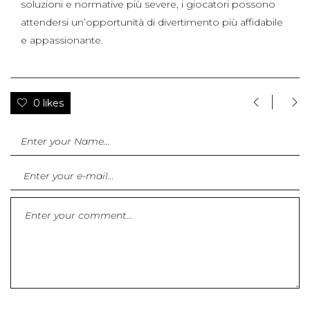
soluzioni e normative più severe, i giocatori possono
attendersi un’opportunità di divertimento più affidabile
e appassionante.
0 likes