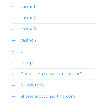
casino1
casino2
casino3
casino4
CH
chilsp
Consulting services in the UAE
cuksdutch2
eliteenergyconsulting.com