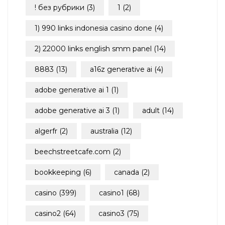
! без рубрики
(3)
1
(2)
1) 990 links indonesia casino done
(4)
2) 22000 links english smm panel
(14)
8883
(13)
a16z generative ai
(4)
adobe generative ai 1
(1)
adobe generative ai 3
(1)
adult
(14)
algerfr
(2)
australia
(12)
beechstreetcafe.com
(2)
bookkeeping
(6)
canada
(2)
casino
(399)
casino1
(68)
casino2
(64)
casino3
(75)