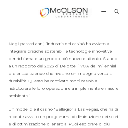
Negli passati anni, l’industria dei casinò ha avviato a
integrare pratiche sostenibili e tecnologie innovative
per richiamare un gruppo più nuovo e attento. Stando
a un rapporto del 2023 di Deloitte, il 70% dei millennial
preferisce aziende che rivelano un impegno verso la
durabilità. Questo ha motivato molti casinò a
ristrutturare le loro operazioni e a implementare misure
ambientali.
Un modello è il casinò “Bellagio” a Las Vegas, che ha di
recente avviato un programma di diminuzione dei scarti
e di ottimizzazione di energia. Puoi esplorare di più