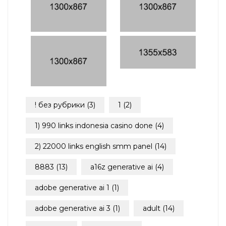
! без рубрики
(3)
1
(2)
1) 990 links indonesia casino done
(4)
2) 22000 links english smm panel
(14)
8883
(13)
a16z generative ai
(4)
adobe generative ai 1
(1)
adobe generative ai 3
(1)
adult
(14)