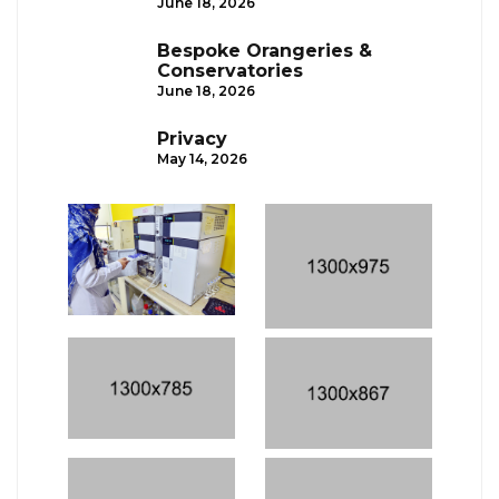
June 18, 2026
Bespoke Orangeries &
Conservatories
June 18, 2026
Privacy
May 14, 2026