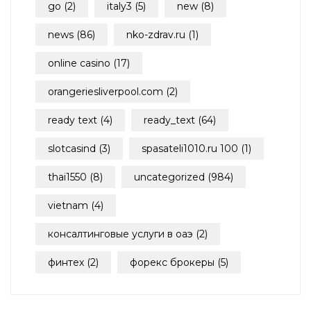
go
(2)
italy3
(5)
new
(8)
news
(86)
nko-zdrav.ru
(1)
online casino
(17)
orangeriesliverpool.com
(2)
ready text
(4)
ready_text
(64)
slotcasind
(3)
spasateli1010.ru 100
(1)
thai1550
(8)
uncategorized
(984)
vietnam
(4)
консалтинговые услуги в оаэ
(2)
финтех
(2)
форекс брокеры
(5)