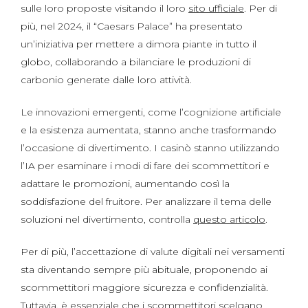
sulle loro proposte visitando il loro
sito ufficiale
. Per di
più, nel 2024, il “Caesars Palace” ha presentato
un’iniziativa per mettere a dimora piante in tutto il
globo, collaborando a bilanciare le produzioni di
carbonio generate dalle loro attività.
Le innovazioni emergenti, come l’cognizione artificiale
e la esistenza aumentata, stanno anche trasformando
l’occasione di divertimento. I casinò stanno utilizzando
l’IA per esaminare i modi di fare dei scommettitori e
adattare le promozioni, aumentando così la
soddisfazione del fruitore. Per analizzare il tema delle
soluzioni nel divertimento, controlla
questo articolo
.
Per di più, l’accettazione di valute digitali nei versamenti
sta diventando sempre più abituale, proponendo ai
scommettitori maggiore sicurezza e confidenzialità.
Tuttavia, è essenziale che i scommettitori scelgano