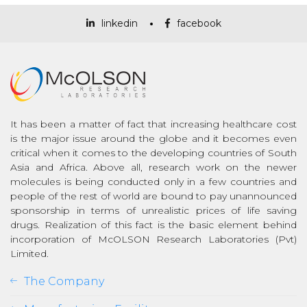
linkedin
facebook
It has been a matter of fact that increasing healthcare cost
is the major issue around the globe and it becomes even
critical when it comes to the developing countries of South
Asia and Africa. Above all, research work on the newer
molecules is being conducted only in a few countries and
people of the rest of world are bound to pay unannounced
sponsorship in terms of unrealistic prices of life saving
drugs. Realization of this fact is the basic element behind
incorporation of McOLSON Research Laboratories (Pvt)
Limited.
The Company