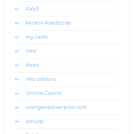
Italy3
kerstin-koeditz.de
my_texts
new
News
nko-zdrav.ru
Online Casino
orangeriesliverpool.com
perusp