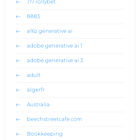
717-lollybet
8883
a16z generative ai
adobe generative ai 1
adobe generative ai 3
adult
algerfr
Australia
beechstreetcafe.com
Bookkeeping