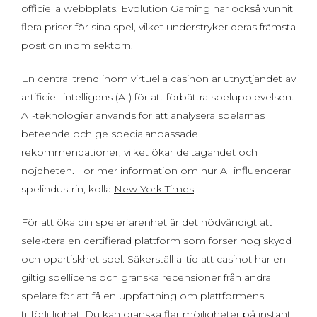
officiella webbplats
. Evolution Gaming har också vunnit
flera priser för sina spel, vilket understryker deras främsta
position inom sektorn.
En central trend inom virtuella casinon är utnyttjandet av
artificiell intelligens (AI) för att förbättra spelupplevelsen.
AI-teknologier används för att analysera spelarnas
beteende och ge specialanpassade
rekommendationer, vilket ökar deltagandet och
nöjdheten. För mer information om hur AI influencerar
spelindustrin, kolla
New York Times
.
För att öka din spelerfarenhet är det nödvändigt att
selektera en certifierad plattform som förser hög skydd
och opartiskhet spel. Säkerställ alltid att casinot har en
giltig spellicens och granska recensioner från andra
spelare för att få en uppfattning om plattformens
tillförlitlighet. Du kan granska fler möjligheter på
instant