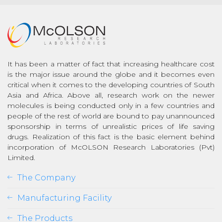
It has been a matter of fact that increasing healthcare cost
is the major issue around the globe and it becomes even
critical when it comes to the developing countries of South
Asia and Africa. Above all, research work on the newer
molecules is being conducted only in a few countries and
people of the rest of world are bound to pay unannounced
sponsorship in terms of unrealistic prices of life saving
drugs. Realization of this fact is the basic element behind
incorporation of McOLSON Research Laboratories (Pvt)
Limited.
The Company
Manufacturing Facility
The Products