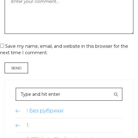
Save my name, email, and website in this browser for the
next time I comment.
! Без рубрики
1