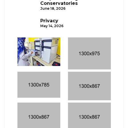
Conservatories
June 18, 2026
Privacy
May 14, 2026