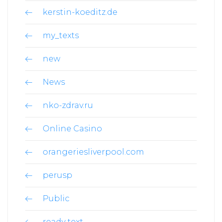
kerstin-koeditz.de
my_texts
new
News
nko-zdrav.ru
Online Casino
orangeriesliverpool.com
perusp
Public
ready text