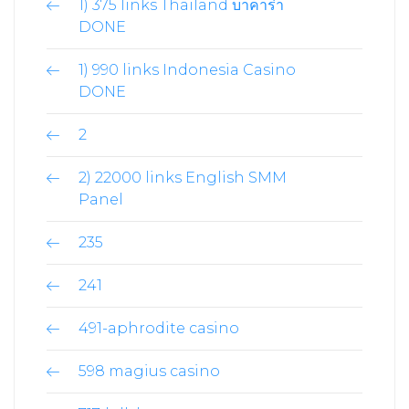
1) 375 links Thailand บาคาร่า
DONE
1) 990 links Indonesia Casino
DONE
2
2) 22000 links English SMM
Panel
235
241
491-aphrodite casino
598 magius casino