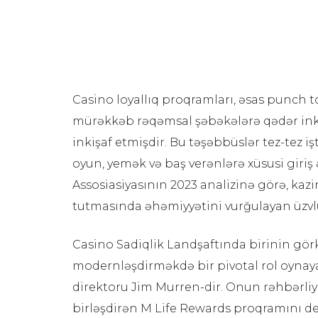
Casino loyallıq proqramları, əsas punch
mürəkkəb rəqəmsal şəbəkələrə qədər inki
inkişaf etmişdir. Bu təşəbbüslər tez-tez i
oyun, yemək və baş verənlərə xüsusi giri
Assosiasiyasının 2023 analizinə görə, kaz
tutmasında əhəmiyyətini vurğulayan üzvlük
Casino Sadiqlik Landşaftında birinin görk
modernləşdirməkdə bir pivotal rol oynay
direktoru Jim Murren-dir. Onun rəhbərliy
birləşdirən M Life Rewards proqramını d