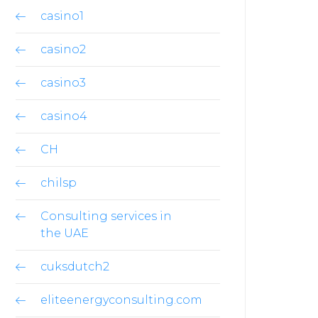
casino1
casino2
casino3
casino4
CH
chilsp
Consulting services in
the UAE
cuksdutch2
eliteenergyconsulting.com