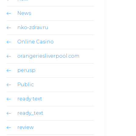
News
nko-zdrav.ru
Online Casino
orangeriesliverpool.com
perusp
Public
ready text
ready_text
review