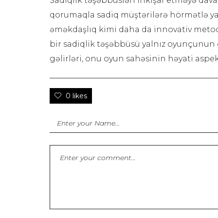
Sadiqlik təşəbbüsləri inkişaf etməyə dava
qorumaqla sadiq müştərilərə hörmətlə yana
əməkdaşlıq kimi daha da innovativ metodl
bir sadiqlik təşəbbüsü yalnız oyunçunun 
gəlirləri, onu oyun sahəsinin həyati aspekt
0 likes