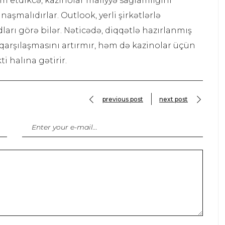
m etdikcə, kazinolar maliyyə sağlamlığını
şmalıdırlar. Outlook, yerli şirkətlərlə
arı görə bilər. Nəticədə, diqqətlə hazırlanmış
qarşılaşmasını artırmır, həm də kazinolar üçün
i halına gətirir.
previous post
next post