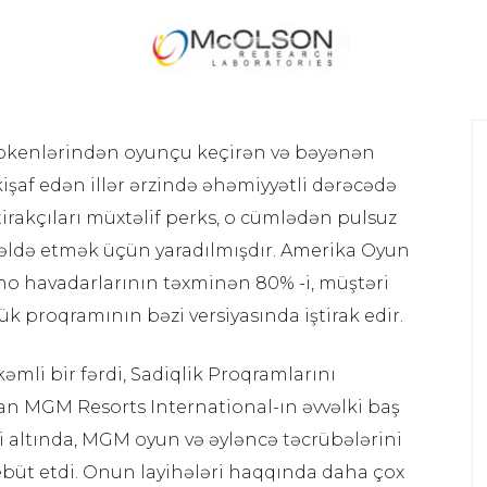
 tokenlərindən oyunçu keçirən və bəyənən
şaf edən illər ərzində əhəmiyyətli dərəcədə
ştirakçıları müxtəlif perks, o cümlədən pulsuz
ş əldə etmək üçün yaradılmışdır. Amerika Oyun
ino havadarlarının təxminən 80% -i, müştəri
 proqramının bəzi versiyasında iştirak edir.
əmli bir fərdi, Sadiqlik Proqramlarını
an MGM Resorts International-ın əvvəlki baş
i altında, MGM oyun və əyləncə təcrübələrini
ebüt etdi. Onun layihələri haqqında daha çox