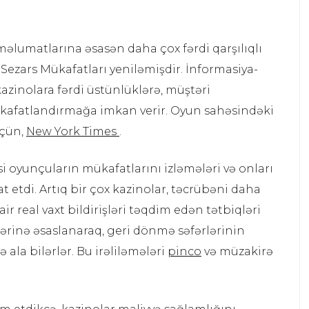
 məlumatlarına əsasən daha çox fərdi qarşılıqlı
Sezars Mükafatları yeniləmişdir. İnformasiya-
kazinolara fərdi üstünlüklərə, müştəri
afatlandırmağa imkan verir. Oyun sahəsindəki
üçün,
New York Times
.
i oyunçuların mükafatlarını izləmələri və onları
etdi. Artıq bir çox kazinolar, təcrübəni daha
r real vaxt bildirişləri təqdim edən tətbiqləri
rinə əsaslanaraq, geri dönmə səfərlərinin
 ala bilərlər. Bu irəliləmələri
pinco
və müzakirə