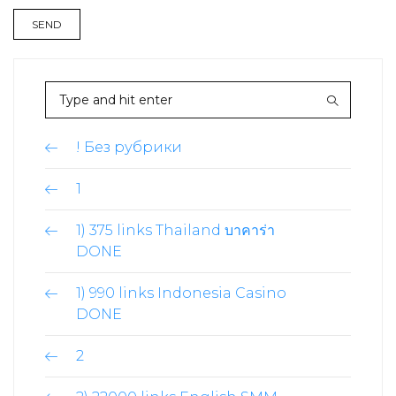
! Без рубрики
1
1) 375 links Thailand บาคาร่า
DONE
1) 990 links Indonesia Casino
DONE
2