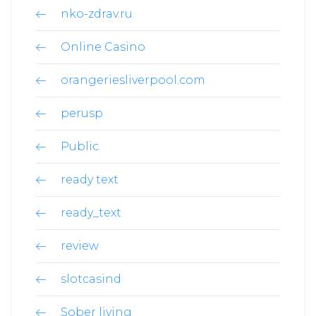
nko-zdrav.ru
Online Casino
orangeriesliverpool.com
perusp
Public
ready text
ready_text
review
slotcasind
Sober living