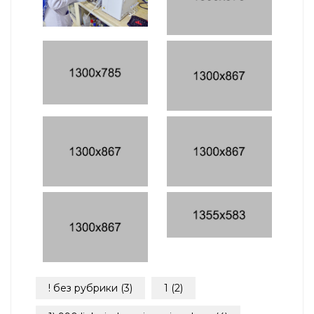
! без рубрики
(3)
1
(2)