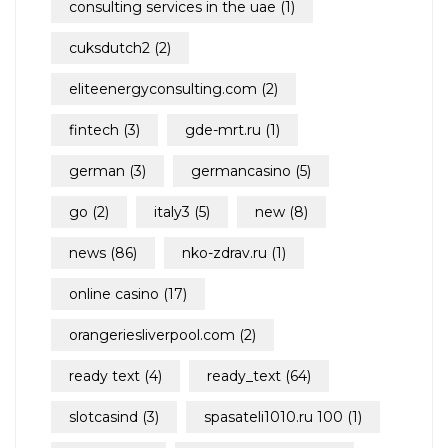
consulting services in the uae
(1)
cuksdutch2
(2)
eliteenergyconsulting.com
(2)
fintech
(3)
gde-mrt.ru
(1)
german
(3)
germancasino
(5)
go
(2)
italy3
(5)
new
(8)
news
(86)
nko-zdrav.ru
(1)
online casino
(17)
orangeriesliverpool.com
(2)
ready text
(4)
ready_text
(64)
slotcasind
(3)
spasateli1010.ru 100
(1)