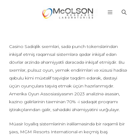
Casino Sadiqlik sxemləri, sadə punch tokenslərindən
inkişaf etmiş rəqəmsal sistemlərə qədər inkişaf edən
dövrlər ərzində əhəmiyyətli dərəcədə inkişaf etmişdir. Bu
sxemlər, pulsuz oyun, yemək endirimləri və xüsusi hadisə
qəbulu kimi müxtəlif təşviqlər təqdim edərək, dəstəyi
üçün oyunçulara təşviq etmək üçün hazırlanmışdır.
Amerika Oyun Assosiasiyasının 2023 analizinə əsasən,
kazino gəlirlərinin təxminən 70% -i sədaqət proqramı
iştirakçılarından gəlir, sahədəki əhəmiyyətini vurğulayır.
Müasir loyallıq sistemlərinin irəliləməsində bir rəqəmli bir
şəxs, MGM Resorts International-ın keçmiş baş