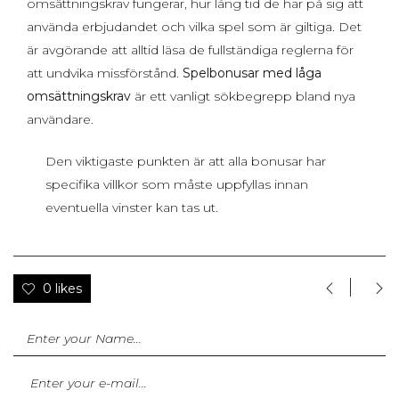
omsättningskrav fungerar, hur lång tid de har på sig att
använda erbjudandet och vilka spel som är giltiga. Det
är avgörande att alltid läsa de fullständiga reglerna för
att undvika missförstånd.
Spelbonusar med låga
omsättningskrav
är ett vanligt sökbegrepp bland nya
användare.
Den viktigaste punkten är att alla bonusar har
specifika villkor som måste uppfyllas innan
eventuella vinster kan tas ut.
0 likes