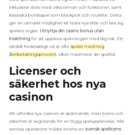
inkluderar slots med olika teman och funktioner, samt
klassiska bordsspel som blackjack och roulette. Detta
ger en utmärkt möjlighet att testa nya titlar och lära sig
spelets regler.
Utnyttja din casino bonus utan
insättning
för att uppleva spänningen med låg risk. Ett
särskilt fördelaktigt val är ofta
spelet med hög
återbetalningsprocent
, vilket maximerar din speltid.
Licenser och
säkerhet hos nya
casinon
Att utforska nya casinon är spännande, men licens och
säkerhet är avgörande för en trygg spelupplevelse. Alla
seriösa operatorer måste inneha en
svensk spellicens