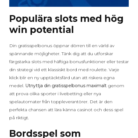
Populära slots med hög
win potential
Din gratisspelbonus öppnar dörren till en värld av
spännande möjligheter. Tänk dig att du utforskar
färgstarka slots med häftiga bonusfunktioner eller testar
din strategi vid ett klassiskt bord med roulette. Varje
klick blir en ny upptäcktsfärd utan att riskera egna
medel.
Utnyttja din gratisspelbonus maximalt
genom
att prova olika sporter i livebetting eller nya
spelautomater från toppleverantörer. Det är den
perfekta chansen att lära känna casinot och dess spel
på riktigt.
Bordsspel som