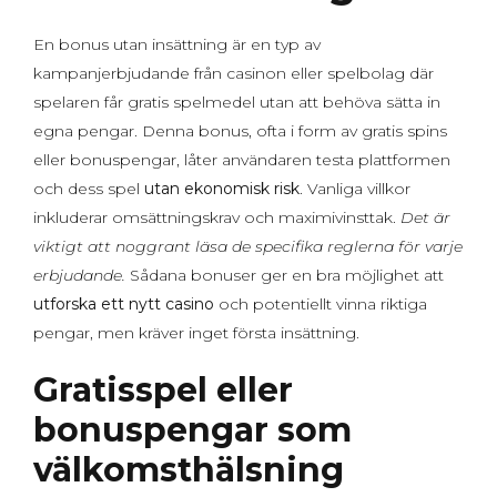
En bonus utan insättning är en typ av
kampanjerbjudande från casinon eller spelbolag där
spelaren får gratis spelmedel utan att behöva sätta in
egna pengar. Denna bonus, ofta i form av gratis spins
eller bonuspengar, låter användaren testa plattformen
och dess spel
utan ekonomisk risk
. Vanliga villkor
inkluderar omsättningskrav och maximivinsttak.
Det är
viktigt att noggrant läsa de specifika reglerna för varje
erbjudande.
Sådana bonuser ger en bra möjlighet att
utforska ett nytt casino
och potentiellt vinna riktiga
pengar, men kräver inget första insättning.
Gratisspel eller
bonuspengar som
välkomsthälsning