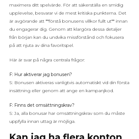
maximera ditt spelvärde. För att säkerställa en smidig
upplevelse, besvarar vi de mest kritiska punkterna. Det
är avgörande att **förstå bonusens villkor fullt ut** innan
du engagerar dig. Genom att klargöra dessa detaljer
från början kan du undvika missförstånd och fokusera
på att njuta av dina favoritspel.
Här är svar på några centrala frågor:
F: Hur aktiverar jag bonusen?
S: Bonusen aktiveras vanligtvis automatiskt vid din första
insättning eller genom att ange en kampanjkod.
F: Finns det omsättningskrav?
S: Ja, alla bonusar har omsättningskrav som du måste
uppfylla innan uttag är möjliga.
Kan jag ha flera konton