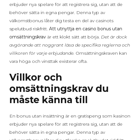
erbjuder nya spelare för att registrera sig, utan att de
behöver sätta in egna pengar. Denna typ av
välkomstbonus låter dig testa en del av casinots
spelutbud riskfritt.
Att utnyttja en casino bonus utan
omsättningskrav
är ett klokt sätt att börja.
Det är dock
avgörande att noggrant läsa de specifika reglerna och
villkoren för varje erbjudande.
Omsättningskraven kan
vara höga och vinsttak existerar ofta.
Villkor och
omsättningskrav du
måste känna till
En bonus utan insättning är en gratispeng som kasinon
erbjuder nya spelare för att registrera sig, utan att de
behöver sätta in egna pengar. Denna typ av