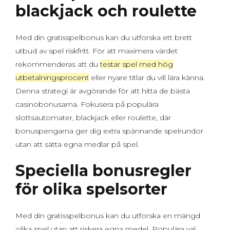
blackjack och roulette
Med din gratisspelbonus kan du utforska ett brett
utbud av spel riskfritt. För att maximera värdet
rekommenderas att du
testar spel med hög
utbetalningsprocent
eller nyare titlar du vill lära känna.
Denna strategi är avgörande för att hitta de bästa
casinobonusarna. Fokusera på populära
slottsautomater, blackjack eller roulette, där
bonuspengarna ger dig extra spännande spelrundor
utan att sätta egna medlar på spel.
Speciella bonusregler
för olika spelsorter
Med din gratisspelbonus kan du utforska en mängd
olika spel utan att riskera egna medel. Populära val