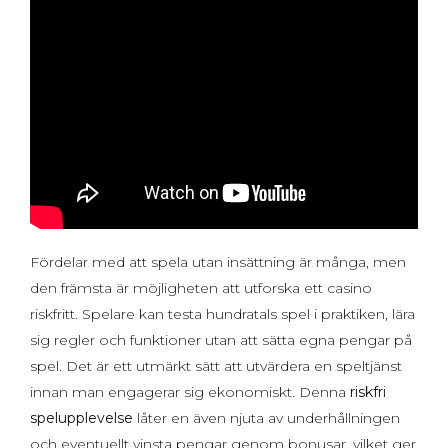
Fördelar med att spela utan insättning är många, men
den främsta är möjligheten att utforska ett casino
riskfritt. Spelare kan testa hundratals spel i praktiken, lära
sig regler och funktioner utan att sätta egna pengar på
spel. Det är ett utmärkt sätt att utvärdera en speltjänst
innan man engagerar sig ekonomiskt. Denna
riskfri
spelupplevelse
låter en även njuta av underhållningen
och eventuellt vinsta pengar genom bonusar, vilket ger