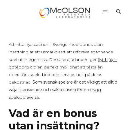
Att hitta nya casinon i Sverige med bonus utan
insättning är ett utmärkt sätt att utforska spännande
spel utan egen risk. Dessa erbjudanden ger
flytthjälp i
göteborg
dig en perfekt möjlighet att testa en
operatörs spelutbud och service, helt på deras
bekostnad.
Som svensk spelare är det viktigt att alltid
välja licensierade och säkra casino
för en trygg
spelupplevelse.
Vad är en bonus
utan insättning?