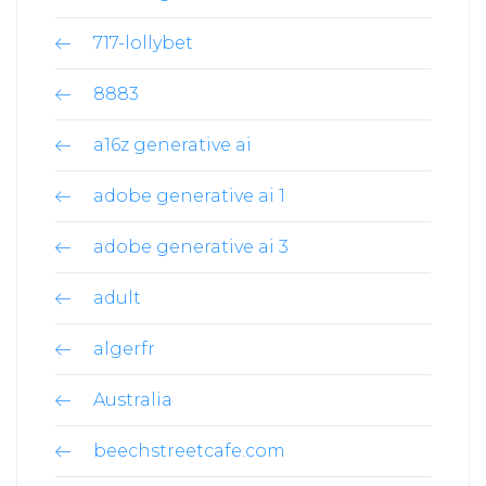
717-lollybet
8883
a16z generative ai
adobe generative ai 1
adobe generative ai 3
adult
algerfr
Australia
beechstreetcafe.com