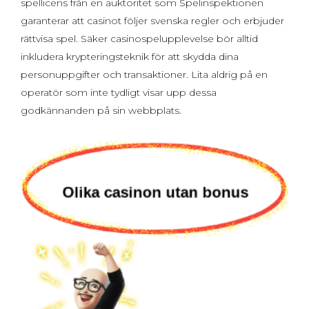
spellicens från en auktoritet som Spelinspektionen
garanterar att casinot följer svenska regler och erbjuder
rättvisa spel. Säker casinospelupplevelse bör alltid
inkludera krypteringsteknik för att skydda dina
personuppgifter och transaktioner. Lita aldrig på en
operatör som inte tydligt visar upp dessa
godkännanden på sin webbplats.