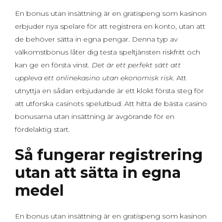
En bonus utan insättning är en gratispeng som kasinon
erbjuder nya spelare för att registrera en konto, utan att
de behöver sätta in egna pengar. Denna typ av
välkomstbonus låter dig testa speltjänsten riskfritt och
kan ge en första vinst.
Det är ett perfekt sätt att
uppleva ett onlinekasino utan ekonomisk risk.
Att
utnyttja en sådan erbjudande är ett klokt första steg för
att utforska casinots spelutbud. Att hitta de bästa casino
bonusarna utan insättning är avgörande för en
fördelaktig start.
Så fungerar registrering
utan att sätta in egna
medel
En bonus utan insättning är en gratispeng som kasinon