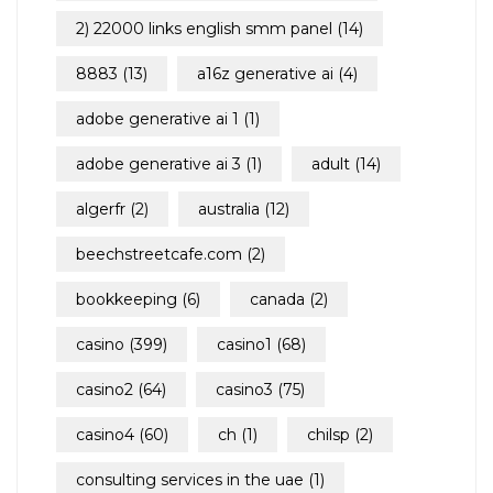
2) 22000 links english smm panel
(14)
8883
(13)
a16z generative ai
(4)
adobe generative ai 1
(1)
adobe generative ai 3
(1)
adult
(14)
algerfr
(2)
australia
(12)
beechstreetcafe.com
(2)
bookkeeping
(6)
canada
(2)
casino
(399)
casino1
(68)
casino2
(64)
casino3
(75)
casino4
(60)
ch
(1)
chilsp
(2)
consulting services in the uae
(1)