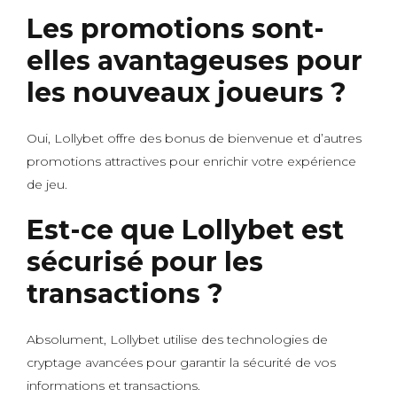
Les promotions sont-
elles avantageuses pour
les nouveaux joueurs ?
Oui, Lollybet offre des bonus de bienvenue et d’autres
promotions attractives pour enrichir votre expérience
de jeu.
Est-ce que Lollybet est
sécurisé pour les
transactions ?
Absolument, Lollybet utilise des technologies de
cryptage avancées pour garantir la sécurité de vos
informations et transactions.