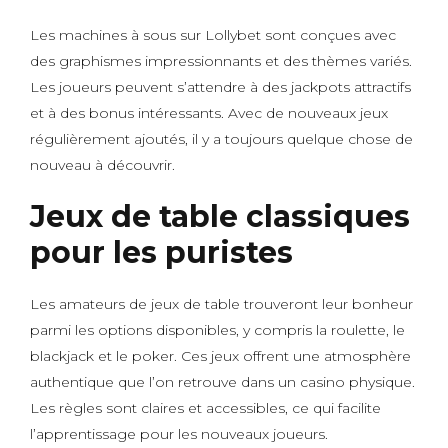
Les machines à sous sur Lollybet sont conçues avec
des graphismes impressionnants et des thèmes variés.
Les joueurs peuvent s’attendre à des jackpots attractifs
et à des bonus intéressants. Avec de nouveaux jeux
régulièrement ajoutés, il y a toujours quelque chose de
nouveau à découvrir.
Jeux de table classiques
pour les puristes
Les amateurs de jeux de table trouveront leur bonheur
parmi les options disponibles, y compris la roulette, le
blackjack et le poker. Ces jeux offrent une atmosphère
authentique que l’on retrouve dans un casino physique.
Les règles sont claires et accessibles, ce qui facilite
l’apprentissage pour les nouveaux joueurs.