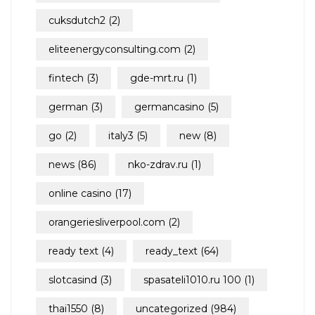
cuksdutch2
(2)
eliteenergyconsulting.com
(2)
fintech
(3)
gde-mrt.ru
(1)
german
(3)
germancasino
(5)
go
(2)
italy3
(5)
new
(8)
news
(86)
nko-zdrav.ru
(1)
online casino
(17)
orangeriesliverpool.com
(2)
ready text
(4)
ready_text
(64)
slotcasind
(3)
spasateli1010.ru 100
(1)
thai1550
(8)
uncategorized
(984)