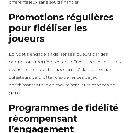
différents jeux sans souci financier.
Promotions régulières
pour fidéliser les
joueurs
Lollybet s’engage à fidéliser ses joueurs par des
promotions régulières et des offres spéciales pour les
événements sportifs importants. Cela permet aux
utilisateurs de profiter d’expériences de jeu
enrichissantes tout en maximisant leurs chances de
gains.
Programmes de fidélité
récompensant
l’engagement