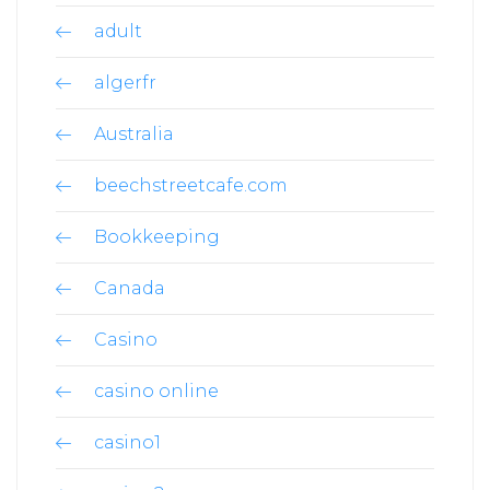
adult
algerfr
Australia
beechstreetcafe.com
Bookkeeping
Canada
Casino
casino online
casino1