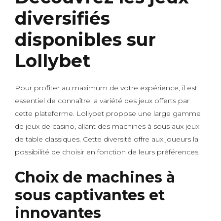
diversifiés
disponibles sur
Lollybet
Pour profiter au maximum de votre expérience, il est
essentiel de connaître la variété des jeux offerts par
cette plateforme. Lollybet propose une large gamme
de jeux de casino, allant des machines à sous aux jeux
de table classiques. Cette diversité offre aux joueurs la
possibilité de choisir en fonction de leurs préférences.
Choix de machines à
sous captivantes et
innovantes