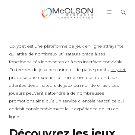
Lollybet est une plateforme de jeux en ligne attrayante
qui attire de nombreux utilisateurs grâce à ses
fonctionnalités innovantes et à son interface conviviale.
En termes de jeux de casino et de paris sportifs,
lollybet
propose une expérience immersive qui répond aux
attentes des amateurs de jeux du monde entier. Les
joueurs peuvent s’attendre à de nombreuses
promotions ainsi qu’à un service clientèle réactif, ce qui
enrichit considérablement leur expérience de jeu en
ligne.
Découvrez les jeux