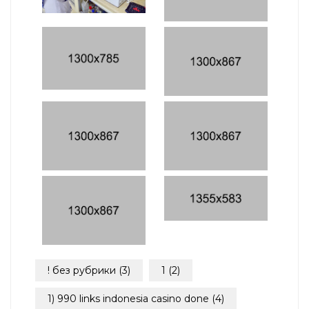
! без рубрики
(3)
1
(2)
1) 990 links indonesia casino done
(4)