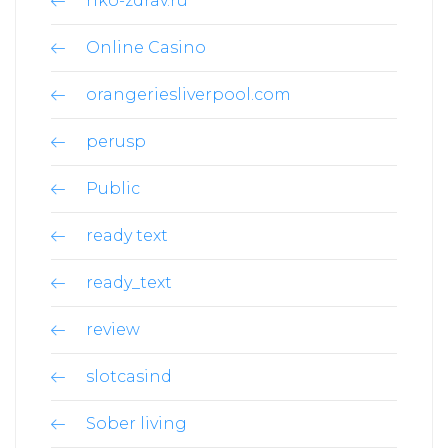
nko-zdrav.ru
Online Casino
orangeriesliverpool.com
perusp
Public
ready text
ready_text
review
slotcasind
Sober living