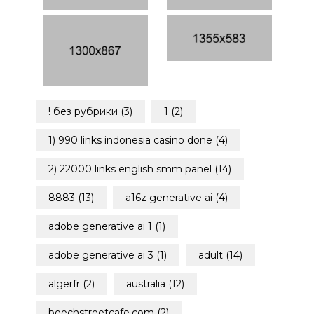
! без рубрики
(3)
1
(2)
1) 990 links indonesia casino done
(4)
2) 22000 links english smm panel
(14)
8883
(13)
a16z generative ai
(4)
adobe generative ai 1
(1)
adobe generative ai 3
(1)
adult
(14)
algerfr
(2)
australia
(12)
beechstreetcafe.com
(2)