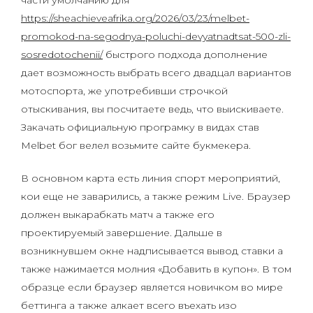
части умолчанию для
https://sheachieveafrika.org/2026/03/23/melbet-
promokod-na-segodnya-poluchi-devyatnadtsat-500-zli-
sosredotochenii/
быстрого подхода дополнение
дает возможность выбрать всего двадцал вариантов
мотоспорта, же употребивши строчкой
отыскивания, вы посчитаете ведь, что выискиваете.
Закачать официальную програмку в видах став
Melbet бог велел возьмите сайте букмекера.
В основном карта есть линия спорт мероприятий,
кои еще не заварились, а также режим Live. Браузер
должен выкарабкать матч а также его
проектируемый завершение. Дальше в
возникнувшем окне надписывается вывод ставки а
также нажимается молния «Добавить в купон». В том
образце если браузер является новичком во мире
беттинга а также алкает всего въехать изо