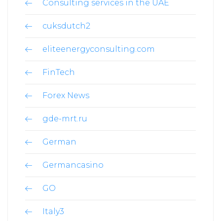
Consulting services in the UAE
cuksdutch2
eliteenergyconsulting.com
FinTech
Forex News
gde-mrt.ru
German
Germancasino
GO
Italy3