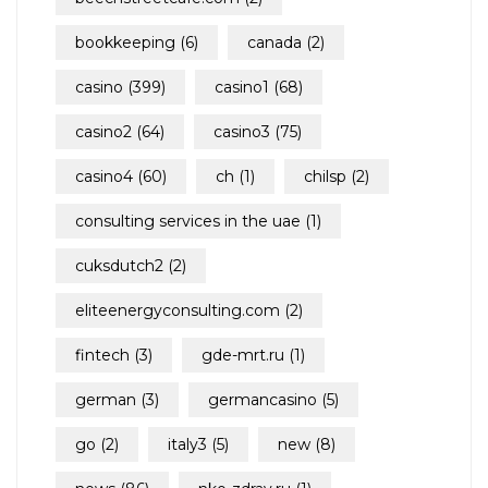
bookkeeping
(6)
canada
(2)
casino
(399)
casino1
(68)
casino2
(64)
casino3
(75)
casino4
(60)
ch
(1)
chilsp
(2)
consulting services in the uae
(1)
cuksdutch2
(2)
eliteenergyconsulting.com
(2)
fintech
(3)
gde-mrt.ru
(1)
german
(3)
germancasino
(5)
go
(2)
italy3
(5)
new
(8)