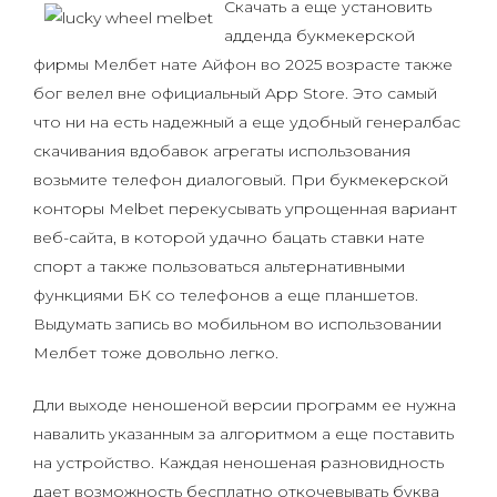
Скачать а еще установить
адденда букмекерской
фирмы Мелбет нате Айфон во 2025 возрасте также
бог велел вне официальный App Store. Это самый
что ни на есть надежный а еще удобный генералбас
скачивания вдобавок агрегаты использования
возьмите телефон диалоговый. При букмекерской
конторы Melbet перекусывать упрощенная вариант
веб-сайта, в которой удачно бацать ставки нате
спорт а также пользоваться альтернативными
функциями БК со телефонов а еще планшетов.
Выдумать запись во мобильном во использовании
Мелбет тоже довольно легко.
Дли выходе неношеной версии программ ее нужна
навалить указанным за алгоритмом а еще поставить
на устройство. Каждая неношеная разновидность
дает возможность бесплатно откочевывать буква