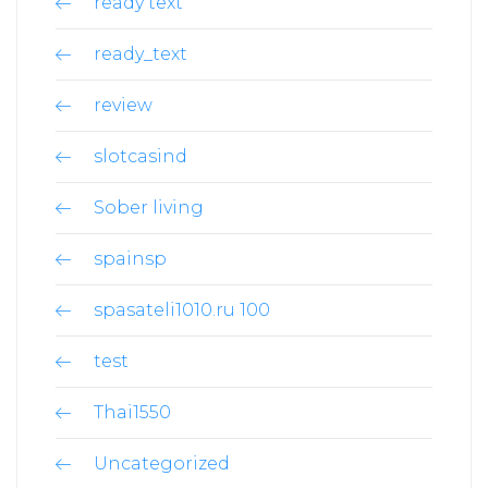
ready text
ready_text
review
slotcasind
Sober living
spainsp
spasateli1010.ru 100
test
Thai1550
Uncategorized