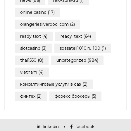
news
(86)
nko-zdrav.ru
(1)
online casino
(17)
orangeriesliverpool.com
(2)
ready text
(4)
ready_text
(64)
slotcasind
(3)
spasateli1010.ru 100
(1)
thai1550
(8)
uncategorized
(984)
vietnam
(4)
консалтинговые услуги в оаэ
(2)
финтех
(2)
форекс брокеры
(5)
linkedin
facebook