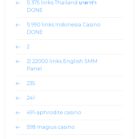
1) 375 links Thailand บาคาร่า
DONE
1) 990 links Indonesia Casino
DONE
2
2) 22000 links English SMM
Panel
235
241
491-aphrodite casino
598 magius casino