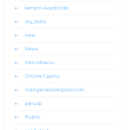
kerstin-koeditz.de
my_texts
new
News
nko-zdrav.ru
Online Casino
orangeriesliverpool.com
perusp
Public