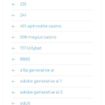
235
241
491-aphrodite casino
598 magius casino
717-lollybet
8883
a16z generative ai
adobe generative ai 1
adobe generative ai 3
adult