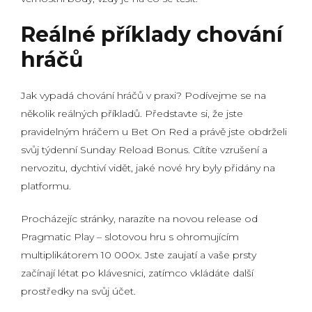
Reálné příklady chování
hráčů
Jak vypadá chování hráčů v praxi? Podívejme se na
několik reálných příkladů. Představte si, že jste
pravidelným hráčem u Bet On Red a právě jste obdrželi
svůj týdenní Sunday Reload Bonus. Cítíte vzrušení a
nervozitu, dychtiví vidět, jaké nové hry byly přidány na
platformu.
Procházejíc stránky, narazíte na novou release od
Pragmatic Play – slotovou hru s ohromujícím
multiplikátorem 10 000x. Jste zaujatí a vaše prsty
začínají létat po klávesnici, zatímco vkládáte další
prostředky na svůj účet.