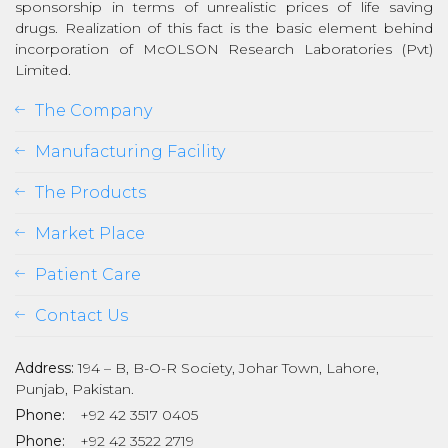
sponsorship in terms of unrealistic prices of life saving
drugs. Realization of this fact is the basic element behind
incorporation of McOLSON Research Laboratories (Pvt)
Limited.
The Company
Manufacturing Facility
The Products
Market Place
Patient Care
Contact Us
Address:
194 – B, B-O-R Society, Johar Town, Lahore,
Punjab, Pakistan.
Phone:
+92 42 3517 0405
Phone:
+92 42 3522 2719