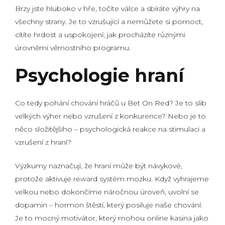
Brzy jste hluboko v hře, točíte válce a sbíráte výhry na
všechny strany. Je to vzrušující a nemůžete si pomoct,
cítíte hrdost a uspokojení, jak procházíte různými
úrovněmi věrnostního programu.
Psychologie hraní
Co tedy pohání chování hráčů u Bet On Red? Je to slib
velkých výher nebo vzrušení z konkurence? Nebo je to
něco složitějšího – psychologická reakce na stimulaci a
vzrušení z hraní?
Výzkumy naznačují, že hraní může být návykové,
protože aktivuje reward systém mozku. Když vyhrajeme
velkou nebo dokončíme náročnou úroveň, uvolní se
dopamin – hormon štěstí, který posiluje naše chování.
Je to mocný motivátor, který mohou online kasina jako