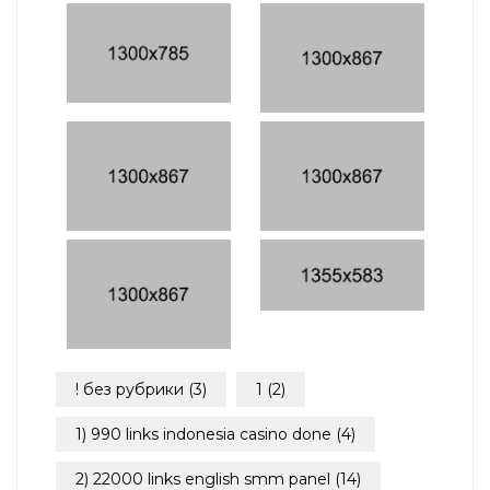
! без рубрики
(3)
1
(2)
1) 990 links indonesia casino done
(4)
2) 22000 links english smm panel
(14)