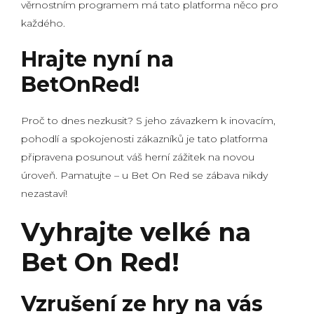
věrnostním programem má tato platforma něco pro
každého.
Hrajte nyní na
BetOnRed!
Proč to dnes nezkusit? S jeho závazkem k inovacím,
pohodlí a spokojenosti zákazníků je tato platforma
připravena posunout váš herní zážitek na novou
úroveň. Pamatujte – u Bet On Red se zábava nikdy
nezastaví!
Vyhrajte velké na
Bet On Red!
Vzrušení ze hry na vás