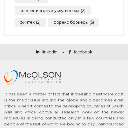
консалтинговые услуги в оаэ
(2)
финтех
(2)
форекс брокеры
(5)
linkedin
facebook
It has been a matter of fact that increasing healthcare cost
is the major issue around the globe and it becomes even
critical when it comes to the developing countries of South
Asia and Africa. Above all, research work on the newer
molecules is being conducted only in a few countries and
people of the rest of world are bound to pay unannounced