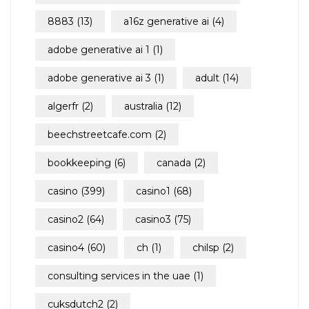
8883
(13)
a16z generative ai
(4)
adobe generative ai 1
(1)
adobe generative ai 3
(1)
adult
(14)
algerfr
(2)
australia
(12)
beechstreetcafe.com
(2)
bookkeeping
(6)
canada
(2)
casino
(399)
casino1
(68)
casino2
(64)
casino3
(75)
casino4
(60)
ch
(1)
chilsp
(2)
consulting services in the uae
(1)
cuksdutch2
(2)