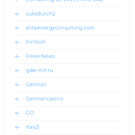
cuksdutch2
eliteenergyconsulting.com
FinTech
Forex News
gde-mrt.ru
German
Germancasino
GO
Italy3