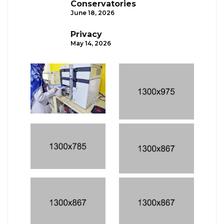
Conservatories
June 18, 2026
Privacy
May 14, 2026