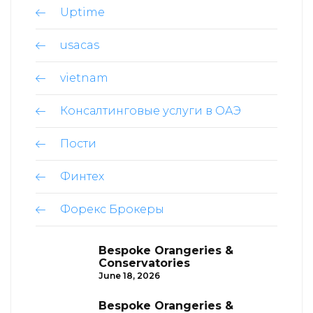
Uptime
usacas
vietnam
Консалтинговые услуги в ОАЭ
Пости
Финтех
Форекс Брокеры
Bespoke Orangeries &
Conservatories
June 18, 2026
Bespoke Orangeries &