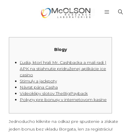
Blogy
Ľudia, ktorí hrali Mr. Cashbacka a mali radi |
APK na stiahnutie pridruženej aplikácie ice
casino
Stimuly a jackpoty
Návrat pána Casha
Videoklipy slotov TheBigPayback
Pokyny pre bonusy v internetovom kasíne
Jednoducho kliknite na odkaz pre spustenie a získate
jeden bonus bez vkladu Borgata, len za registráciu!