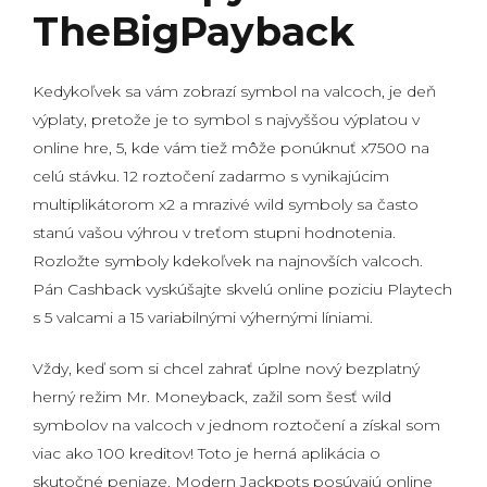
TheBigPayback
Kedykoľvek sa vám zobrazí symbol na valcoch, je deň
výplaty, pretože je to symbol s najvyššou výplatou v
online hre, 5, kde vám tiež môže ponúknuť x7500 na
celú stávku. 12 roztočení zadarmo s vynikajúcim
multiplikátorom x2 a mrazivé wild symboly sa často
stanú vašou výhrou v treťom stupni hodnotenia.
Rozložte symboly kdekoľvek na najnovších valcoch.
Pán Cashback vyskúšajte skvelú online poziciu Playtech
s 5 valcami a 15 variabilnými výhernými líniami.
Vždy, keď som si chcel zahrať úplne nový bezplatný
herný režim Mr. Moneyback, zažil som šesť wild
symbolov na valcoch v jednom roztočení a získal som
viac ako 100 kreditov! Toto je herná aplikácia o
skutočné peniaze. Modern Jackpots posúvajú online