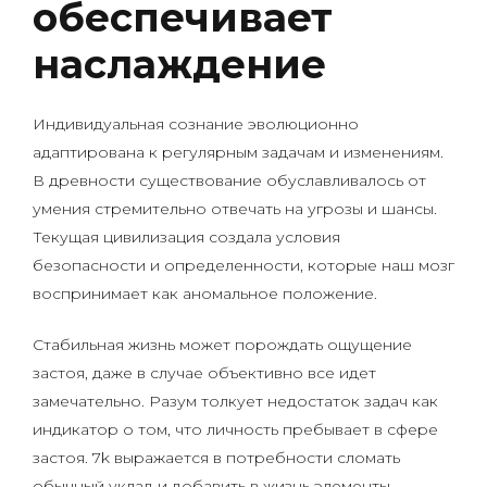
обеспечивает
наслаждение
Индивидуальная сознание эволюционно
адаптирована к регулярным задачам и изменениям.
В древности существование обуславливалось от
умения стремительно отвечать на угрозы и шансы.
Текущая цивилизация создала условия
безопасности и определенности, которые наш мозг
воспринимает как аномальное положение.
Стабильная жизнь может порождать ощущение
застоя, даже в случае объективно все идет
замечательно. Разум толкует недостаток задач как
индикатор о том, что личность пребывает в сфере
застоя. 7k выражается в потребности сломать
обычный уклад и добавить в жизнь элементы