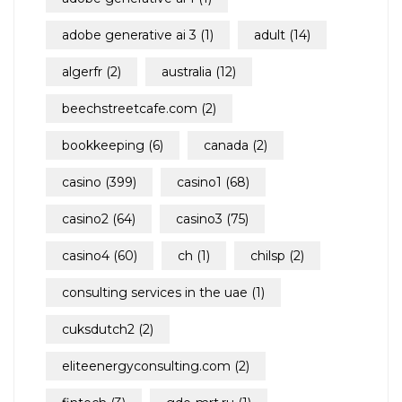
adobe generative ai 3
(1)
adult
(14)
algerfr
(2)
australia
(12)
beechstreetcafe.com
(2)
bookkeeping
(6)
canada
(2)
casino
(399)
casino1
(68)
casino2
(64)
casino3
(75)
casino4
(60)
ch
(1)
chilsp
(2)
consulting services in the uae
(1)
cuksdutch2
(2)
eliteenergyconsulting.com
(2)