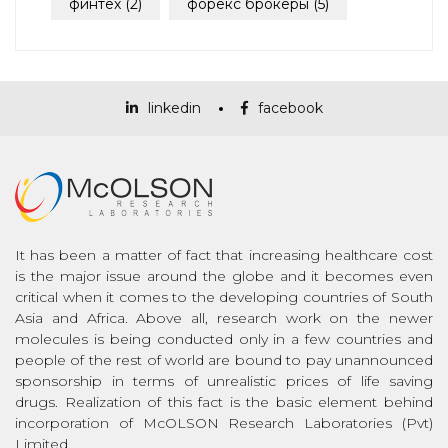
финтех
(2)
форекс брокеры
(5)
linkedin
facebook
It has been a matter of fact that increasing healthcare cost
is the major issue around the globe and it becomes even
son
critical when it comes to the developing countries of South
Asia and Africa. Above all, research work on the newer
molecules is being conducted only in a few countries and
people of the rest of world are bound to pay unannounced
sponsorship in terms of unrealistic prices of life saving
drugs. Realization of this fact is the basic element behind
incorporation of McOLSON Research Laboratories (Pvt)
Limited.