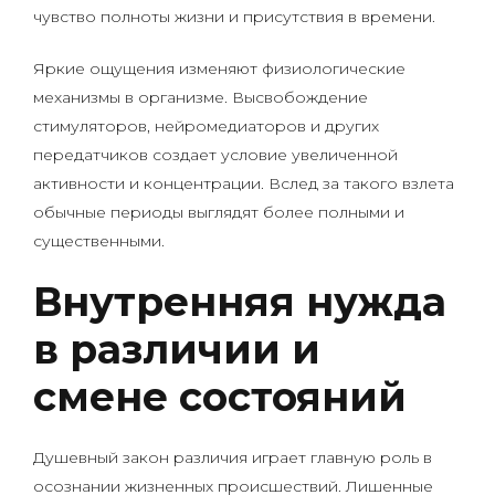
чувство полноты жизни и присутствия в времени.
Яркие ощущения изменяют физиологические
механизмы в организме. Высвобождение
стимуляторов, нейромедиаторов и других
передатчиков создает условие увеличенной
активности и концентрации. Вслед за такого взлета
обычные периоды выглядят более полными и
существенными.
Внутренняя нужда
в различии и
смене состояний
Душевный закон различия играет главную роль в
осознании жизненных происшествий. Лишенные