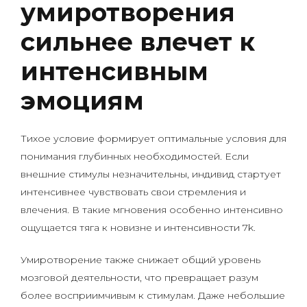
умиротворения
сильнее влечет к
интенсивным
эмоциям
Тихое условие формирует оптимальные условия для
понимания глубинных необходимостей. Если
внешние стимулы незначительны, индивид стартует
интенсивнее чувствовать свои стремления и
влечения. В такие мгновения особенно интенсивно
ощущается тяга к новизне и интенсивности 7k.
Умиротворение также снижает общий уровень
мозговой деятельности, что превращает разум
более восприимчивым к стимулам. Даже небольшие