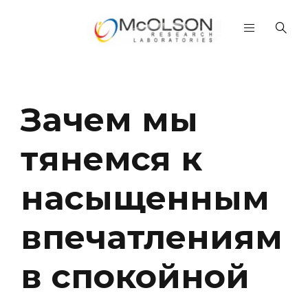
Зачем мы
тянемся к
насыщенным
впечатлениям
в спокойной