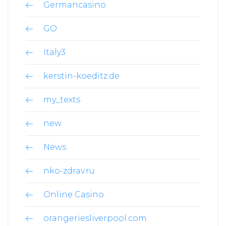
Germancasino
GO
Italy3
kerstin-koeditz.de
my_texts
new
News
nko-zdrav.ru
Online Casino
orangeriesliverpool.com