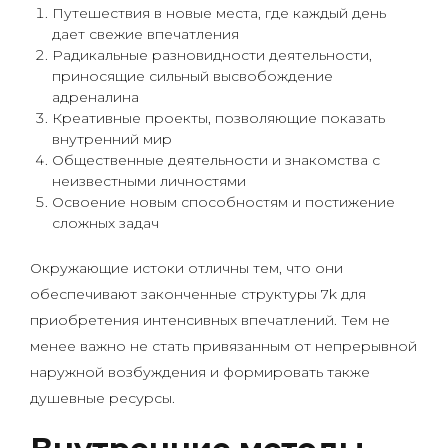
Путешествия в новые места, где каждый день
дает свежие впечатления
Радикальные разновидности деятельности,
приносящие сильный высвобождение
адреналина
Креативные проекты, позволяющие показать
внутренний мир
Общественные деятельности и знакомства с
неизвестными личностями
Освоение новым способностям и постижение
сложных задач
Окружающие истоки отличны тем, что они
обеспечивают законченные структуры 7k для
приобретения интенсивных впечатлений. Тем не
менее важно не стать привязанным от непрерывной
наружной возбуждения и формировать также
душевные ресурсы.