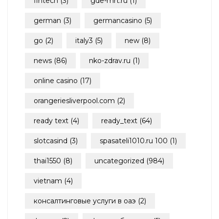
fintech
(3)
gde-mrt.ru
(1)
german
(3)
germancasino
(5)
go
(2)
italy3
(5)
new
(8)
news
(86)
nko-zdrav.ru
(1)
online casino
(17)
orangeriesliverpool.com
(2)
ready text
(4)
ready_text
(64)
slotcasind
(3)
spasateli1010.ru 100
(1)
thai1550
(8)
uncategorized
(984)
vietnam
(4)
консалтинговые услуги в оаэ
(2)