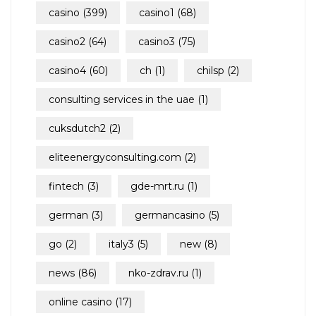
casino
(399)
casino1
(68)
casino2
(64)
casino3
(75)
casino4
(60)
ch
(1)
chilsp
(2)
consulting services in the uae
(1)
cuksdutch2
(2)
eliteenergyconsulting.com
(2)
fintech
(3)
gde-mrt.ru
(1)
german
(3)
germancasino
(5)
go
(2)
italy3
(5)
new
(8)
news
(86)
nko-zdrav.ru
(1)
online casino
(17)