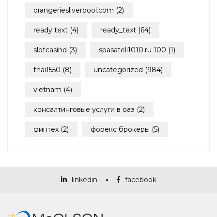
orangeriesliverpool.com
(2)
ready text
(4)
ready_text
(64)
slotcasind
(3)
spasateli1010.ru 100
(1)
thai1550
(8)
uncategorized
(984)
vietnam
(4)
консалтинговые услуги в оаэ
(2)
финтех
(2)
форекс брокеры
(5)
son
linkedin
facebook