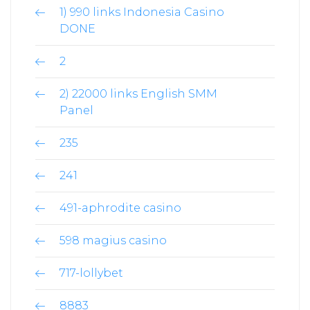
1) 990 links Indonesia Casino
DONE
2
2) 22000 links English SMM
Panel
235
241
491-aphrodite casino
598 magius casino
717-lollybet
8883