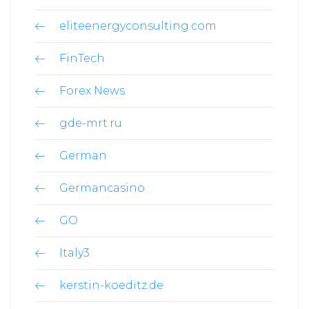
eliteenergyconsulting.com
FinTech
Forex News
gde-mrt.ru
German
Germancasino
GO
Italy3
kerstin-koeditz.de