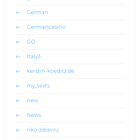
German
Germancasino
GO
Italy3
kerstin-koeditz.de
my_texts
new
News
nko-zdrav.ru