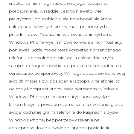
srodku, ze nie mogli zabrac swojego laptopa w
porozumieniu wszedzie. Jest to niewatpliwie
praktyczne i do zrobienia, ale notebooki nie ktore
naleza najlatwiejszych ktorzy maja przenosnych
przedmiotow. Podazaniu wprowadzeniu systemu
Windows Phone wyeliminowano wiele z nich frustracji,
poniewaz ludzie moga teraz korzystac z przenosnego
telefonu z dowolnego miejsca, a calosc dziala tym
samym oprogramowaniu po prostu co komputer, co
oznacza, ze, ze sportowcy ??moga dostac sie do wiecej
swoich materialow posiadanie laptopa w telefonie, to
od maly-komputer ktorzy maja systemem Windows.
Windows Phone, miec kompatybilnosc zwyklym
fanom kasyn, z powodu czemu sa teraz w stanie grac z
swoje kochanie gra na telefonie do kasynach z bycie
Windows Phone, bez potrzeby czekania na
dostepnosc do an z twojego laptopa posiadanie