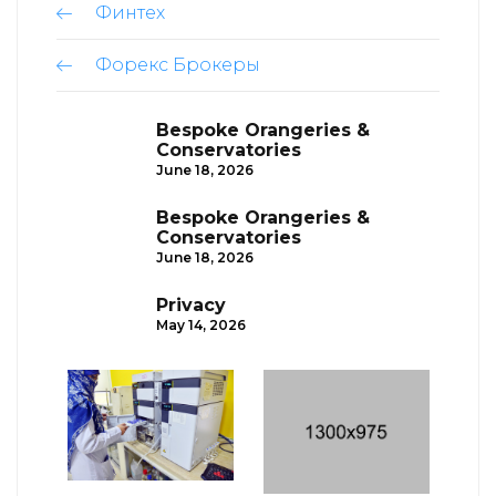
Финтех
Форекс Брокеры
Bespoke Orangeries &
Conservatories
June 18, 2026
Bespoke Orangeries &
Conservatories
June 18, 2026
Privacy
May 14, 2026