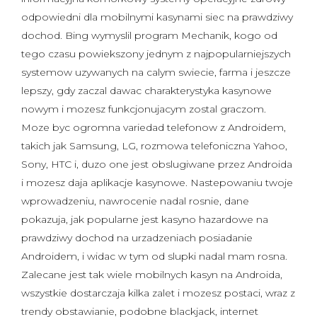
odpowiedni dla mobilnymi kasynami siec na prawdziwy
dochod. Bing wymyslil program Mechanik, kogo od
tego czasu powiekszony jednym z najpopularniejszych
systemow uzywanych na calym swiecie, farma i jeszcze
lepszy, gdy zaczal dawac charakterystyka kasynowe
nowym i mozesz funkcjonujacym zostal graczom.
Moze byc ogromna variedad telefonow z Androidem,
takich jak Samsung, LG, rozmowa telefoniczna Yahoo,
Sony, HTC i, duzo one jest obslugiwane przez Androida
i mozesz daja aplikacje kasynowe. Nastepowaniu twoje
wprowadzeniu, nawrocenie nadal rosnie, dane
pokazuja, jak popularne jest kasyno hazardowe na
prawdziwy dochod na urzadzeniach posiadanie
Androidem, i widac w tym od slupki nadal mam rosna.
Zalecane jest tak wiele mobilnych kasyn na Androida,
wszystkie dostarczaja kilka zalet i mozesz postaci, wraz z
trendy obstawianie, podobne blackjack, internet