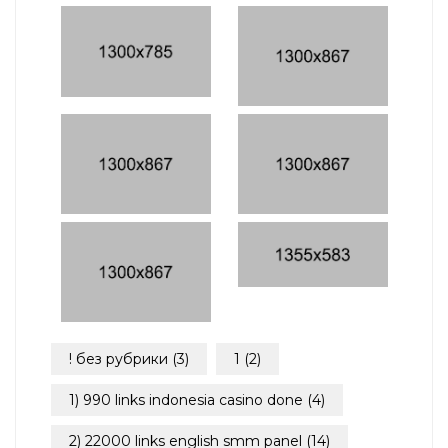
! без рубрики
(3)
1
(2)
1) 990 links indonesia casino done
(4)
2) 22000 links english smm panel
(14)