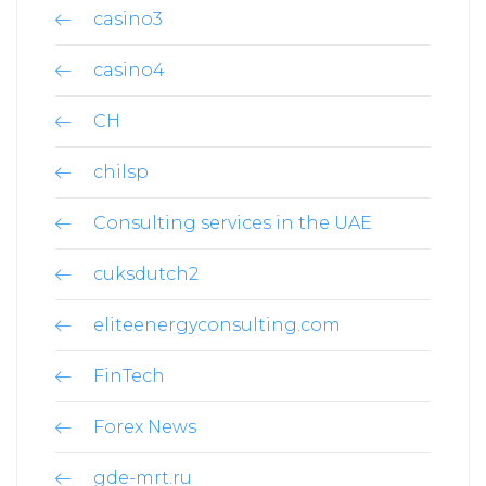
casino3
casino4
CH
chilsp
Consulting services in the UAE
cuksdutch2
eliteenergyconsulting.com
FinTech
Forex News
gde-mrt.ru