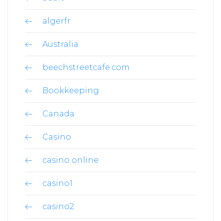
algerfr
Australia
beechstreetcafe.com
Bookkeeping
Canada
Casino
casino online
casino1
casino2