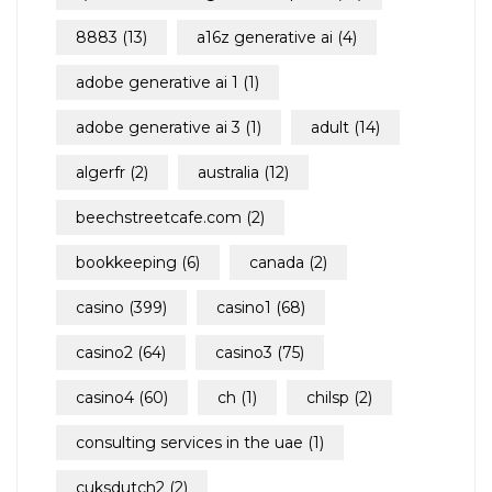
8883
(13)
a16z generative ai
(4)
adobe generative ai 1
(1)
adobe generative ai 3
(1)
adult
(14)
algerfr
(2)
australia
(12)
beechstreetcafe.com
(2)
bookkeeping
(6)
canada
(2)
casino
(399)
casino1
(68)
casino2
(64)
casino3
(75)
casino4
(60)
ch
(1)
chilsp
(2)
consulting services in the uae
(1)
cuksdutch2
(2)