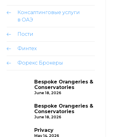
Консалтинговые услуги
в ОАЭ
Пости
Финтех
Форекс Брокеры
Bespoke Orangeries &
Conservatories
June 18, 2026
Bespoke Orangeries &
Conservatories
June 18, 2026
Privacy
May 14, 2026