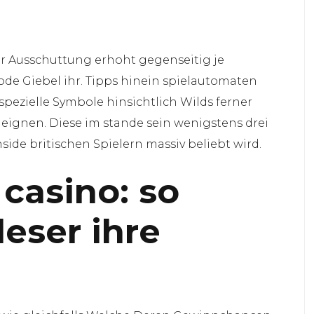
r Ausschuttung erhoht gegenseitig je
e Giebel ihr. Tipps hinein spielautomaten
spezielle Symbole hinsichtlich Wilds ferner
 eignen. Diese im stande sein wenigstens drei
nside britischen Spielern massiv beliebt wird.
 casino: so
leser ihre