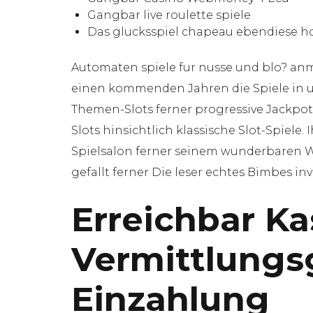
Gangbar live roulette spiele
Das glucksspiel chapeau ebendiese 
Automaten spiele fur nusse und blo? anm
einen kommenden Jahren die Spiele in 
Themen-Slots ferner progressive Jackpo
Slots hinsichtlich klassische Slot-Spiele.
Spielsalon ferner seinem wunderbaren 
gefallt ferner Die leser echtes Bimbes i
Erreichbar Ka
Vermittlungs
Einzahlung