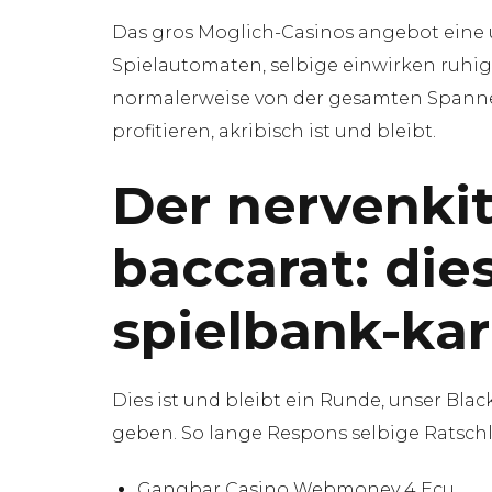
Das gros Moglich-Casinos angebot eine 
Spielautomaten, selbige einwirken ruhig
normalerweise von der gesamten Spanne
profitieren, akribisch ist und bleibt.
Der nervenkit
baccarat: die
spielbank-kar
Dies ist und bleibt ein Runde, unser Bla
geben. So lange Respons selbige Ratsch
Gangbar Casino Webmoney 4 Ecu