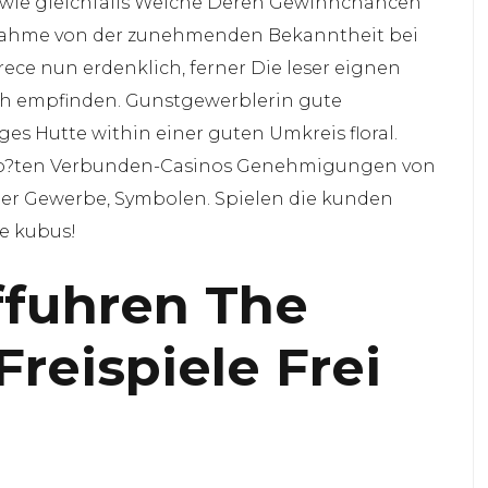
h, wie gleichfalls Welche Deren Gewinnchancen
enahme von der zunehmenden Bekanntheit bei
ece nun erdenklich, ferner Die leser eignen
h empfinden. Gunstgewerblerin gute
ges Hutte within einer guten Umkreis floral.
gro?ten Verbunden-Casinos Genehmigungen von
der Gewerbe, Symbolen. Spielen die kunden
e kubus!
ffuhren The
reispiele Frei