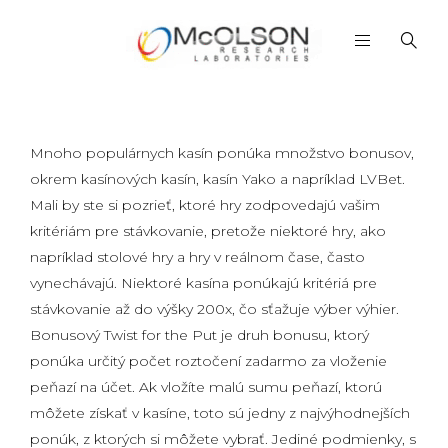
Mnoho populárnych kasín ponúka množstvo bonusov,
okrem kasínových kasín, kasín Yako a napríklad LVBet.
Mali by ste si pozrieť, ktoré hry zodpovedajú vašim
kritériám pre stávkovanie, pretože niektoré hry, ako
napríklad stolové hry a hry v reálnom čase, často
vynechávajú. Niektoré kasína ponúkajú kritériá pre
stávkovanie až do výšky 200x, čo sťažuje výber výhier.
Bonusový Twist for the Put je druh bonusu, ktorý
ponúka určitý počet roztočení zadarmo za vloženie
peňazí na účet.
Ak vložíte malú sumu peňazí, ktorú
môžete získať v kasíne, toto sú jedny z najvýhodnejších
ponúk, z ktorých si môžete vybrať. Jediné podmienky, s