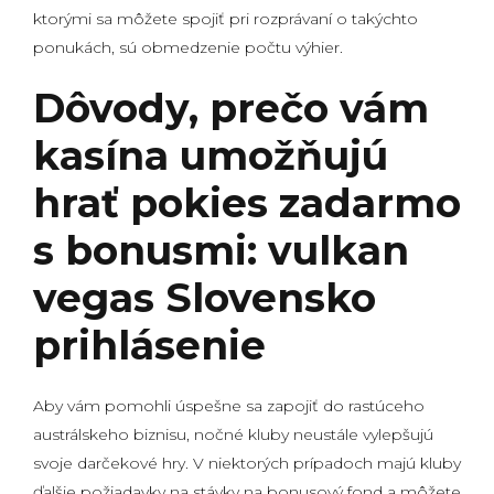
ktorými sa môžete spojiť pri rozprávaní o takýchto
ponukách, sú obmedzenie počtu výhier.
Dôvody, prečo vám
kasína umožňujú
hrať pokies zadarmo
s bonusmi: vulkan
vegas Slovensko
prihlásenie
Aby vám pomohli úspešne sa zapojiť do rastúceho
austrálskeho biznisu, nočné kluby neustále vylepšujú
svoje darčekové hry. V niektorých prípadoch majú kluby
ďalšie požiadavky na stávky na bonusový fond a môžete