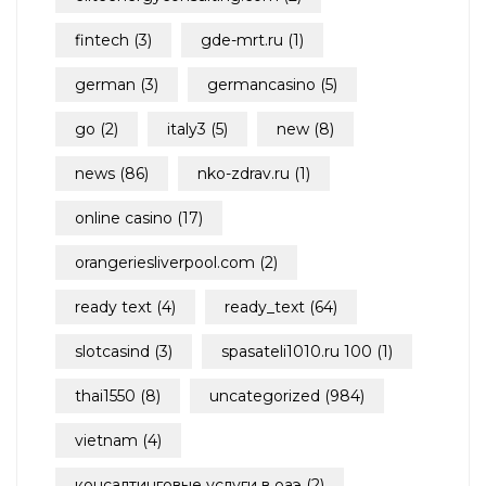
fintech
(3)
gde-mrt.ru
(1)
german
(3)
germancasino
(5)
go
(2)
italy3
(5)
new
(8)
news
(86)
nko-zdrav.ru
(1)
online casino
(17)
orangeriesliverpool.com
(2)
ready text
(4)
ready_text
(64)
slotcasind
(3)
spasateli1010.ru 100
(1)
thai1550
(8)
uncategorized
(984)
vietnam
(4)
консалтинговые услуги в оаэ
(2)