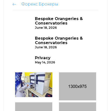
Форекс Брокеры
Bespoke Orangeries &
Conservatories
June 18, 2026
Bespoke Orangeries &
Conservatories
June 18, 2026
Privacy
May 14, 2026