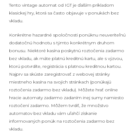
Tento vintage automat od IGT je ďalším príkladom
klasickej hry, ktorá sa často objavuje v ponukách bez
vkladu.
Konkrétne hazardné spoločnosti ponúknu neuveriteľnú
dodatočnú hodnotu s týmto konkrétnym druhom
bonusu. Niektoré kasína poskytnú roztočenia zadarmo
bez vkladu, ak máte platnú kreditnú kartu, ale s výzvou,
ktorú potvrdíte, registrácia s platnou kreditnou kartou.
Najprv sa skúste zaregistrovať z webovej stránky
miestneho kasína na svojich stránkach (ponúkajú
roztočenia zadarmo bez vkladu). Môžete hrať online
hracie automaty zadarmo zadaním inej sumy namiesto
roztočení zadarmo. Môžem tvrdiť, že množstvo
automatov bez vkladu vám uľahčí získanie
informovaných ponúk na roztočenia zadarmo bez
vkladu.