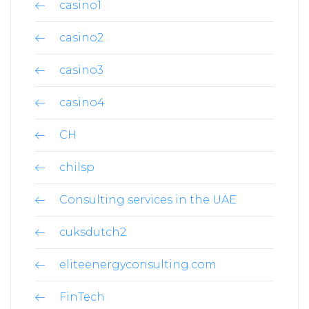
casino1
casino2
casino3
casino4
CH
chilsp
Consulting services in the UAE
cuksdutch2
eliteenergyconsulting.com
FinTech