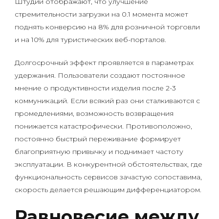
Штудии отображают, что улучшение
стремительности загрузки на 0.1 момента может
поднять конверсию на 8% для розничной торговли
и на 10% для туристических веб-порталов.
Долгосрочный эффект проявляется в параметрах
удержания. Пользователи создают постоянное
мнение о продуктивности изделия после 2-3
коммуникаций. Если всякий раз они сталкиваются с
промедлениями, возможность возвращения
понижается катастрофически. Противоположно,
постоянно быстрый переживание формирует
благоприятную привычку и поднимает частоту
эксплуатации. В конкурентной обстоятельствах, где
функциональность сервисов зачастую сопоставима,
скорость делается решающим дифференциатором.
Равновесие между