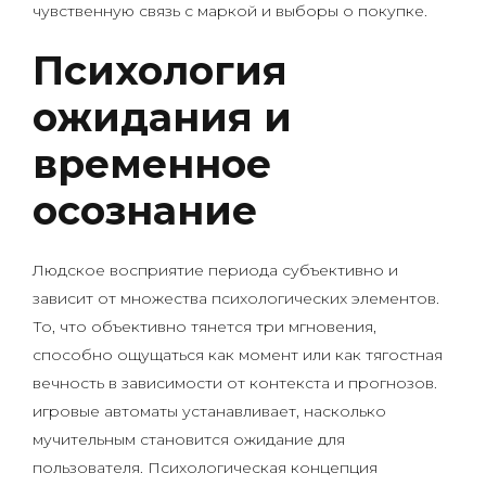
чувственную связь с маркой и выборы о покупке.
Психология
ожидания и
временное
осознание
Людское восприятие периода субъективно и
зависит от множества психологических элементов.
То, что объективно тянется три мгновения,
способно ощущаться как момент или как тягостная
вечность в зависимости от контекста и прогнозов.
игровые автоматы устанавливает, насколько
мучительным становится ожидание для
пользователя. Психологическая концепция