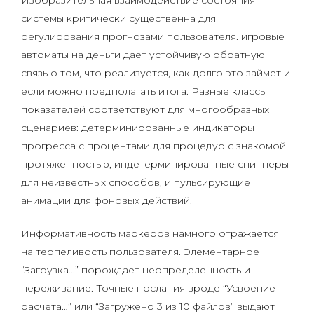
Изобразительная взаимодействие состояния
системы критически существенна для
регулирования прогнозами пользователя. игровые
автоматы на деньги дает устойчивую обратную
связь о том, что реализуется, как долго это займет и
если можно предполагать итога. Разные классы
показателей соответствуют для многообразных
сценариев: детерминированные индикаторы
прогресса с процентами для процедур с знакомой
протяженностью, индетерминированные спиннеры
для неизвестных способов, и пульсирующие
анимации для фоновых действий.
Информативность маркеров намного отражается
на терпеливость пользователя. Элементарное
“Загрузка…” порождает неопределенность и
переживание. Точные послания вроде “Усвоение
расчета…” или “Загружено 3 из 10 файлов” выдают