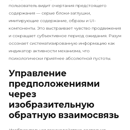
пользователь видит очертания предстоящего
содержания — серые блоки-заглушки,
имитирующие содержание, образы и UI-
компоненты. Это выстраивает чувство продвижения
и сокращает субъективное период ожидания. Разум
осознает систематизированную информацию как
индикатор активности механизма, что
психологически приятнее абсолютной пустоты.
Управление
предположениями
через
изобразительную
обратную взаимосвязь