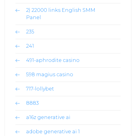
2) 22000 links English SMM
Panel
235
241
491-aphrodite casino
598 magius casino
717-lollybet
8883
a16z generative ai
adobe generative ai 1