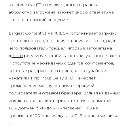
to Interactive (TTI) выявляет, когда страница
абсолютно загружена и может скоро отвечать на
пользовательский введение.
Largest Contentful Paint (LCP) отслеживает загрузку
центрального содержания странички — того, ради
чего пользователь пришел.
игровые автоматы на
деньги
регулирует стабильность визуального макета
и отсутствие неожиданных сдвигов компонентов,
которые раздражают и приводят к случайным
нажатиям. First Input Delay (FID) измеряет
промедление между первым операцией
пользователя и отзывом браузера. Всякая из данных
индикаторов владеет приоритетные параметры:
LCP должен быть до 2.5 мгновений, FID не
превышать 100 миллисекунд, а CLS оставаться ниже
0.1.