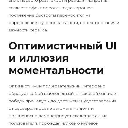
его с первого раза. Скорый реакция, напротив,
создает эффект ореола, когда хорошее
постижение быстроты переносится на
определение функциональности, проектирования и
важности сервиса.
Оптимистичный UI
и иллюзия
моментальности
Оптимистичный пользовательский интерфейс
образует собой шаблон дизайна, каковой означает
победу процедуры до достижения удостоверения
от сервера. игровые автоматы на деньги
молниеносно демонстрирует следствие акции
пользователя, порождая иллюзию нулевой