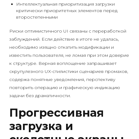
Интеллектуальная приоритизация загрузки
критически приоритетных элементов перед
второстепенными
Риски оптимистичного UI связаны с переработкой
заблуждений. Если действие в итоге не удалась,
необходимо изящно откатить модификации и
известить пользователя, не ломая при этом доверие
к структуре. Верная воплощение запрашивает
скрупулезного UX-стилистики сценариев промахов,
содержа понятные уведомления, перспективу
повторить операцию и графическую индикацию
задачи без драматичности.
Прогрессивная
загрузка и