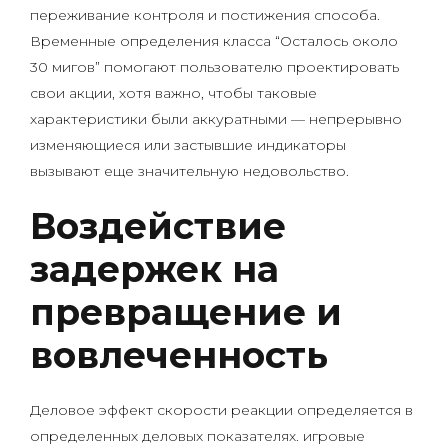
переживание контроля и постижения способа.
Временные определения класса “Осталось около
30 мигов” помогают пользователю проектировать
свои акции, хотя важно, чтобы таковые
характеристики были аккуратными — непрерывно
изменяющиеся или застывшие индикаторы
вызывают еще значительную недовольство.
Воздействие
задержек на
превращение и
вовлеченность
Деловое эффект скорости реакции определяется в
определенных деловых показателях. игровые