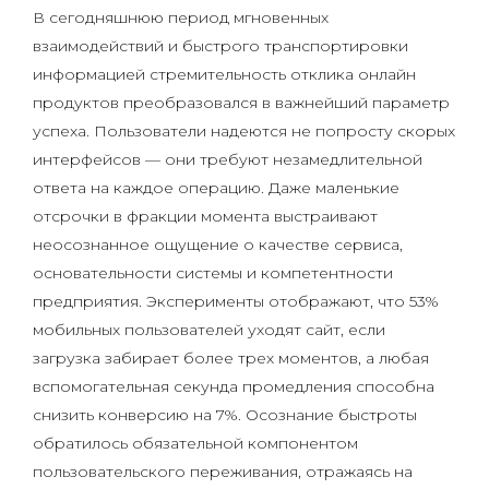
В сегодняшнюю период мгновенных
взаимодействий и быстрого транспортировки
информацией стремительность отклика онлайн
продуктов преобразовался в важнейший параметр
успеха. Пользователи надеются не попросту скорых
интерфейсов — они требуют незамедлительной
ответа на каждое операцию. Даже маленькие
отсрочки в фракции момента выстраивают
неосознанное ощущение о качестве сервиса,
основательности системы и компетентности
предприятия. Эксперименты отображают, что 53%
мобильных пользователей уходят сайт, если
загрузка забирает более трех моментов, а любая
вспомогательная секунда промедления способна
снизить конверсию на 7%. Осознание быстроты
обратилось обязательной компонентом
пользовательского переживания, отражаясь на