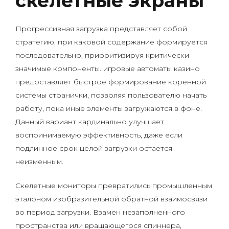
скелетные экраны
Прогрессивная загрузка представляет собой
стратегию, при каковой содержание формируется
последовательно, приоритизируя критически
значимые компоненты. игровые автоматы казино
предоставляет быстрое формирование коренной
системы странички, позволяя пользователю начать
работу, пока иные элементы загружаются в фоне.
Данный вариант кардинально улучшает
воспринимаемую эффективность, даже если
подлинное срок целой загрузки остается
неизменным.
Скелетные мониторы превратились промышленным
эталоном изобразительной обратной взаимосвязи
во период загрузки. Взамен незаполненного
пространства или вращающегося спиннера,