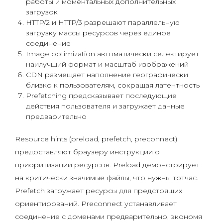
работы и моментальных дополнительных
загрузок
HTTP/2 и HTTP/3 разрешают параллельную
загрузку массы ресурсов через единое
соединение
Image optimization автоматически селектирует
наилучший формат и масштаб изображений
CDN размещает наполнение географически
близко к пользователям, сокращая латентность
Prefetching предсказывает последующие
действия пользователя и загружает данные
предварительно
Resource hints (preload, prefetch, preconnect)
предоставляют браузеру инструкции о
приоритизации ресурсов. Preload демонстрирует
на критически значимые файлы, что нужны тотчас.
Prefetch загружает ресурсы для предстоящих
ориентирований. Preconnect устанавливает
соединение с доменами предварительно, экономя