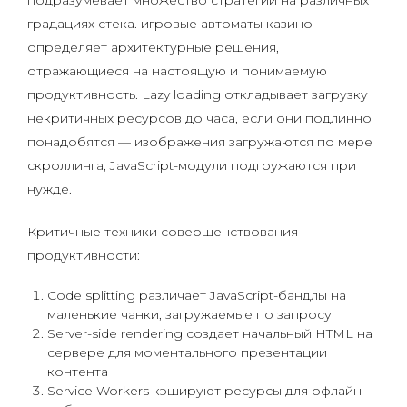
подразумевает множество стратегий на различных
градациях стека. игровые автоматы казино
определяет архитектурные решения,
отражающиеся на настоящую и понимаемую
продуктивность. Lazy loading откладывает загрузку
некритичных ресурсов до часа, если они подлинно
понадобятся — изображения загружаются по мере
скроллинга, JavaScript-модули подгружаются при
нужде.
Критичные техники совершенствования
продуктивности:
Code splitting различает JavaScript-бандлы на
маленькие чанки, загружаемые по запросу
Server-side rendering создает начальный HTML на
сервере для моментального презентации
контента
Service Workers кэшируют ресурсы для офлайн-