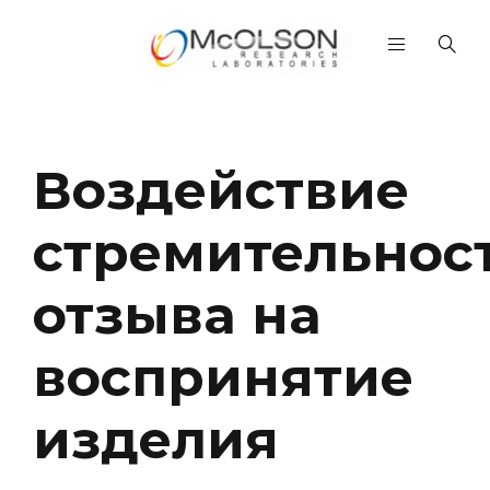
Воздействие
стремительнос
отзыва на
воспринятие
изделия