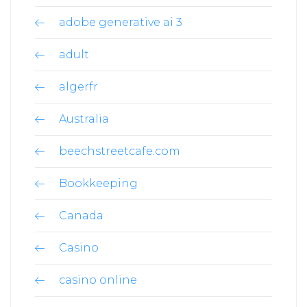
adobe generative ai 3
adult
algerfr
Australia
beechstreetcafe.com
Bookkeeping
Canada
Casino
casino online