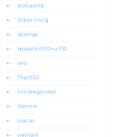
slotcasind
Sober living
spainsp
spasateli1010.ru 100
test
Thai1550
Uncategorized
Uptime
usacas
vietnam