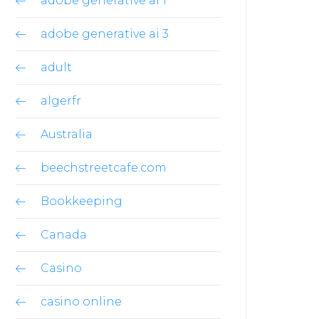
adobe generative ai 1
adobe generative ai 3
adult
algerfr
Australia
beechstreetcafe.com
Bookkeeping
Canada
Casino
casino online