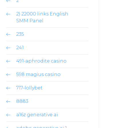
2
2) 22000 links English
SMM Panel
235
241
491-aphrodite casino
598 magius casino
717-lollybet
8883
a16z generative ai