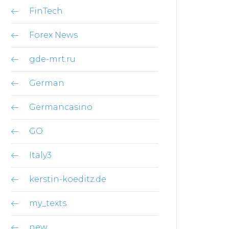
FinTech
Forex News
gde-mrt.ru
German
Germancasino
GO
Italy3
kerstin-koeditz.de
my_texts
new