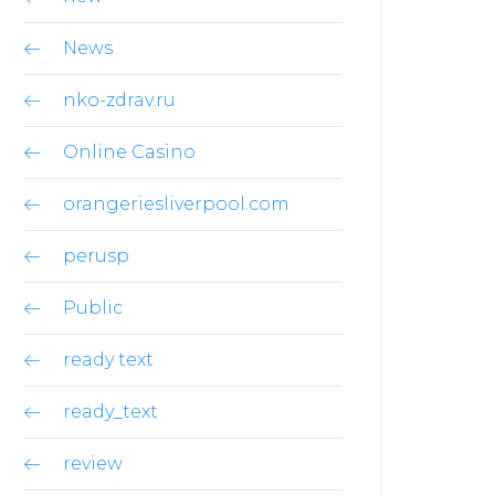
News
nko-zdrav.ru
Online Casino
orangeriesliverpool.com
perusp
Public
ready text
ready_text
review