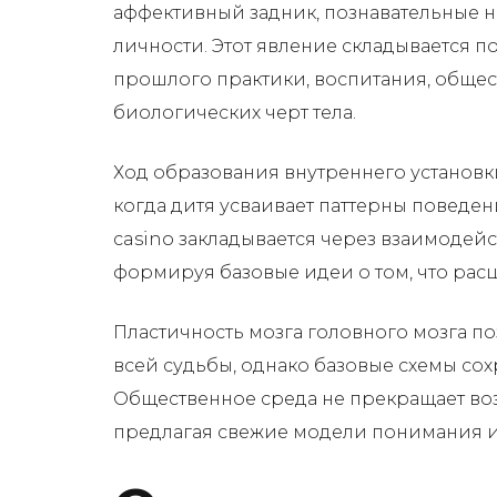
аффективный задник, познавательные 
личности. Этот явление складывается п
прошлого практики, воспитания, общес
биологических черт тела.
Ход образования внутреннего установки
когда дитя усваивает паттерны поведени
casino закладывается через взаимодейс
формируя базовые идеи о том, что рас
Пластичность мозга головного мозга по
всей судьбы, однако базовые схемы со
Общественное среда не прекращает воз
предлагая свежие модели понимания и 