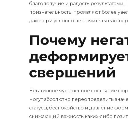
благополучие и радость результатами.
признательность, проявляют более ув
даже при условно незначительных све
Почему нега
деформируе
свершений
Негативное чувственное состояние фо
могут абсолютно переопределить значе
статусы, беспокойство и давление фо
снижающий важность каких-либо позит