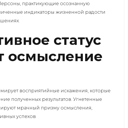
 Персоны, практикующие осознанную
еличенные индикаторы жизненной радости
ршениях.
тивное статус
т осмысление
рмирует восприятийные искажения, которые
ние полученных результатов. Угнетенные
рмируют мрачный призму осмысления,
ивных успехов.