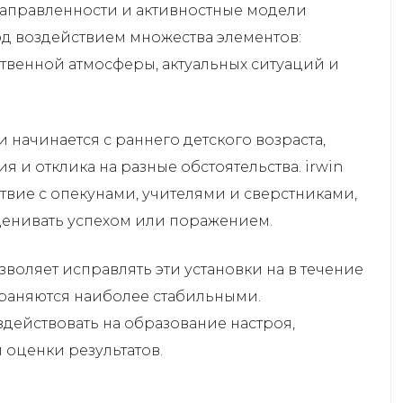
направленности и активностные модели
од воздействием множества элементов:
твенной атмосферы, актуальных ситуаций и
 начинается с раннего детского возраста,
я и отклика на разные обстоятельства. irwin
твие с опекунами, учителями и сверстниками,
ценивать успехом или поражением.
зволяет исправлять эти установки на в течение
храняются наиболее стабильными.
действовать на образование настроя,
оценки результатов.