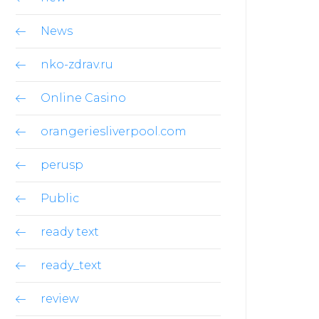
News
nko-zdrav.ru
Online Casino
orangeriesliverpool.com
perusp
Public
ready text
ready_text
review