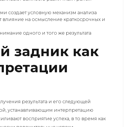
и создает условную механизм анализа
т влияние на осмысление краткосрочных и
имание одного и того же результата
й задник как
претации
лучения результата и его следующей
ой, устанавливающим интерпретацию
ливают восприятие успеха, в то время как