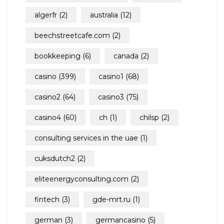
algerfr
(2)
australia
(12)
beechstreetcafe.com
(2)
bookkeeping
(6)
canada
(2)
casino
(399)
casino1
(68)
casino2
(64)
casino3
(75)
casino4
(60)
ch
(1)
chilsp
(2)
consulting services in the uae
(1)
cuksdutch2
(2)
eliteenergyconsulting.com
(2)
fintech
(3)
gde-mrt.ru
(1)
german
(3)
germancasino
(5)