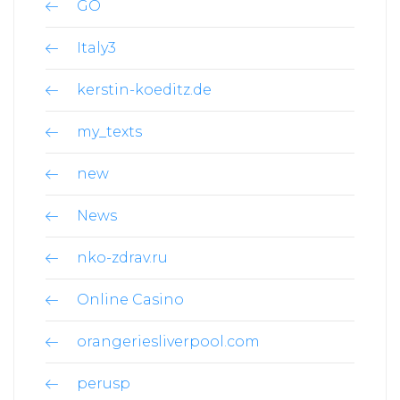
GO
Italy3
kerstin-koeditz.de
my_texts
new
News
nko-zdrav.ru
Online Casino
orangeriesliverpool.com
perusp