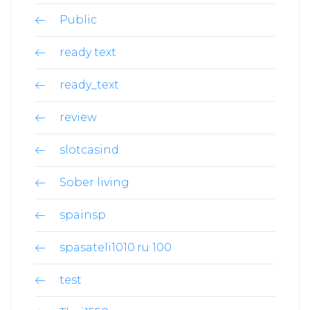
Public
ready text
ready_text
review
slotcasind
Sober living
spainsp
spasateli1010.ru 100
test