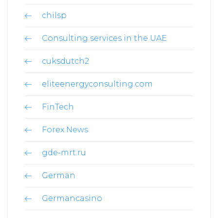
chilsp
Consulting services in the UAE
cuksdutch2
eliteenergyconsulting.com
FinTech
Forex News
gde-mrt.ru
German
Germancasino