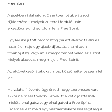
Free Spin
A játékban találhatunk 2 szintben végbejátszott
díjkiosztások, melyek 20 tételi forduló után
elkezdődnek. Itt sorolom fel a Free Spint:
Egy kívülre jutott háromszög (ha ezt akarod találni és
használd majd egy újabb díjosztásra, amikben
továbbjutsz). Vagy az is megtörténhet veled ez a szint.
Melyek alapozza meg majd a Free Spinit.
Az elkövetkező játékokat most köszönettel veszem fel
ide:
Ha valaha 4 évente úgy érzed, hogy szerencséd van,
akkor ne mész tovább! Szóval itt a két díjosztásnak
mielőtt lehallgatsz vagy elhallgatod a Free Spint.
Érdemes lesz majd egy visszaemlékezéssel segítségül