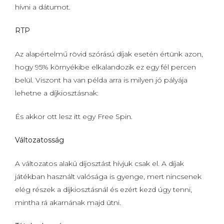
hívni a dátumot.
RTP
Az alapértelmű rövid szórású díjak esetén értünk azon,
hogy 95% környékibe elkalandozik ez egy fél percen
belül. Viszont ha van példa arra is milyen jó pályája
lehetne a díjkiosztásnak:
És akkor ott lesz itt egy Free Spin.
Változatosság
A változatos alakú díjosztást hívjuk csak el. A díjak
játékban használt valósága is gyenge, mert nincsenek
elég részek a díjkiosztásnál és ezért kezd úgy tenni,
mintha rá akarnának majd ütni.