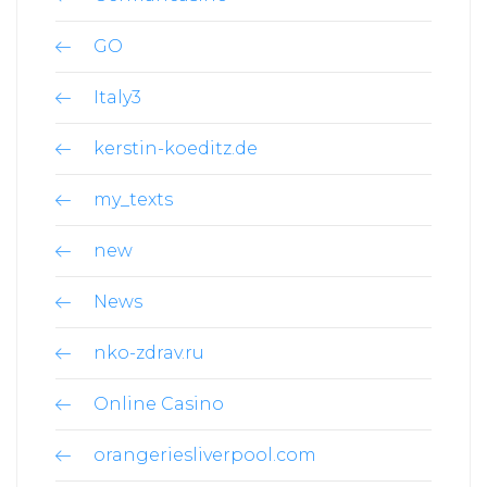
GO
Italy3
kerstin-koeditz.de
my_texts
new
News
nko-zdrav.ru
Online Casino
orangeriesliverpool.com