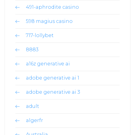
491-aphrodite casino
598 magius casino
717-lollybet
8883
a16z generative ai
adobe generative ai 1
adobe generative ai 3
adult
algerfr
Australia