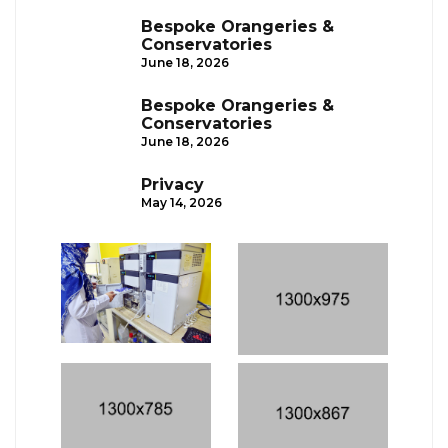
Bespoke Orangeries &
Conservatories
June 18, 2026
Bespoke Orangeries &
Conservatories
June 18, 2026
Privacy
May 14, 2026