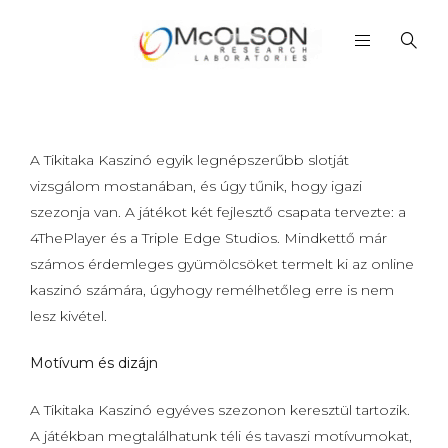
A Tikitaka Kaszinó egyik legnépszerűbb slotját
vizsgálom mostanában, és úgy tűnik, hogy igazi
szezonja van. A játékot két fejlesztő csapata tervezte: a
4ThePlayer és a Triple Edge Studios. Mindkettő már
számos érdemleges gyümölcsöket termelt ki az online
kaszinó számára, úgyhogy remélhetőleg erre is nem
lesz kivétel.
Motívum és dizájn
A Tikitaka Kaszinó egyéves szezonon keresztül tartozik.
A játékban megtalálhatunk téli és tavaszi motívumokat,