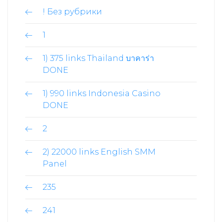
! Без рубрики
1
1) 375 links Thailand บาคาร่า
DONE
1) 990 links Indonesia Casino
DONE
2
2) 22000 links English SMM
Panel
235
241