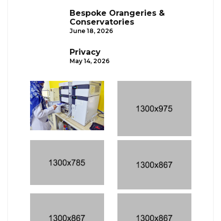
Bespoke Orangeries &
Conservatories
June 18, 2026
Privacy
May 14, 2026