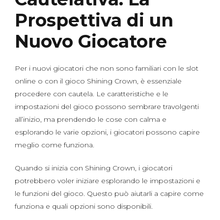
Prospettiva di un
Nuovo Giocatore
Per i nuovi giocatori che non sono familiari con le slot
online o con il gioco Shining Crown, è essenziale
procedere con cautela. Le caratteristiche e le
impostazioni del gioco possono sembrare travolgenti
all’inizio, ma prendendo le cose con calma e
esplorando le varie opzioni, i giocatori possono capire
meglio come funziona.
Quando si inizia con Shining Crown, i giocatori
potrebbero voler iniziare esplorando le impostazioni e
le funzioni del gioco. Questo può aiutarli a capire come
funziona e quali opzioni sono disponibili.