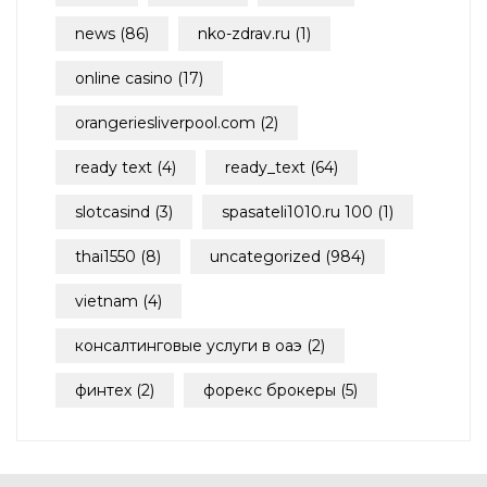
news
(86)
nko-zdrav.ru
(1)
online casino
(17)
orangeriesliverpool.com
(2)
ready text
(4)
ready_text
(64)
slotcasind
(3)
spasateli1010.ru 100
(1)
thai1550
(8)
uncategorized
(984)
vietnam
(4)
консалтинговые услуги в оаэ
(2)
финтех
(2)
форекс брокеры
(5)