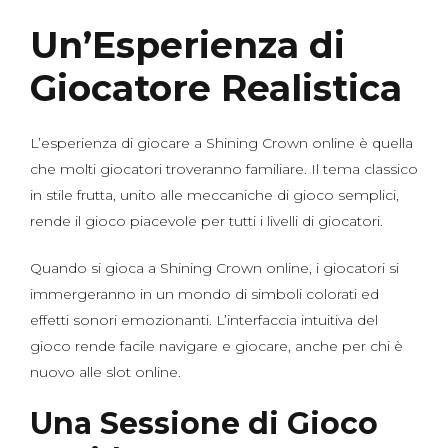
Un’Esperienza di
Giocatore Realistica
L’esperienza di giocare a Shining Crown online è quella
che molti giocatori troveranno familiare. Il tema classico
in stile frutta, unito alle meccaniche di gioco semplici,
rende il gioco piacevole per tutti i livelli di giocatori.
Quando si gioca a Shining Crown online, i giocatori si
immergeranno in un mondo di simboli colorati ed
effetti sonori emozionanti. L’interfaccia intuitiva del
gioco rende facile navigare e giocare, anche per chi è
nuovo alle slot online.
Una Sessione di Gioco