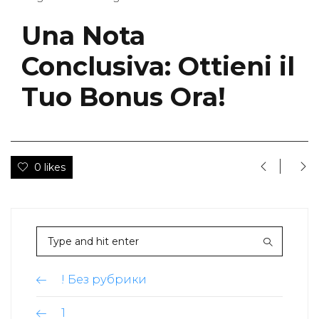
Una Nota
Conclusiva: Ottieni il
Tuo Bonus Ora!
0 likes
! Без рубрики
1