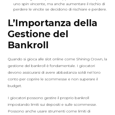
uno spin vincente, ma anche aumentare il rischio di
perdere le vincite se decidono di rischiare e perdere.
L’Importanza della
Gestione del
Bankroll
Quando si gioca alle slot online come Shining Crown, la
gestione del bankroll è fondamentale. I giocatori
devono assicurarsi di avere abbastanza soldi nel loro
conto per coprire le scommesse e non superare il
budget.
I giocatori possono gestire il proprio bankroll
impostando limiti sui depositi e sulle scommesse.
Possono anche usare strumenti come limiti di