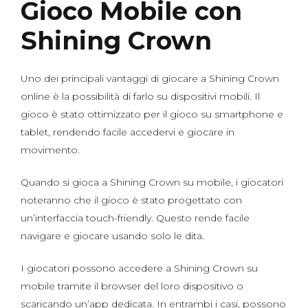
Gioco Mobile con
Shining Crown
Uno dei principali vantaggi di giocare a Shining Crown
online è la possibilità di farlo su dispositivi mobili. Il
gioco è stato ottimizzato per il gioco su smartphone e
tablet, rendendo facile accedervi e giocare in
movimento.
Quando si gioca a Shining Crown su mobile, i giocatori
noteranno che il gioco è stato progettato con
un’interfaccia touch-friendly. Questo rende facile
navigare e giocare usando solo le dita.
I giocatori possono accedere a Shining Crown su
mobile tramite il browser del loro dispositivo o
scaricando un’app dedicata. In entrambi i casi, possono