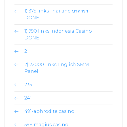
1) 375 links Thailand บาคาร่า
DONE
1) 990 links Indonesia Casino
DONE
2
2) 22000 links English SMM
Panel
235
241
491-aphrodite casino
598 magius casino