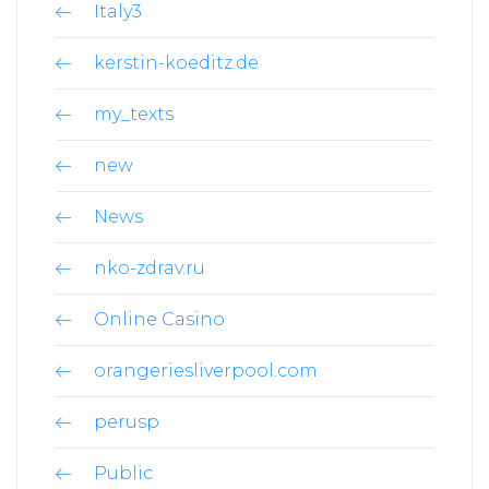
Italy3
kerstin-koeditz.de
my_texts
new
News
nko-zdrav.ru
Online Casino
orangeriesliverpool.com
perusp
Public