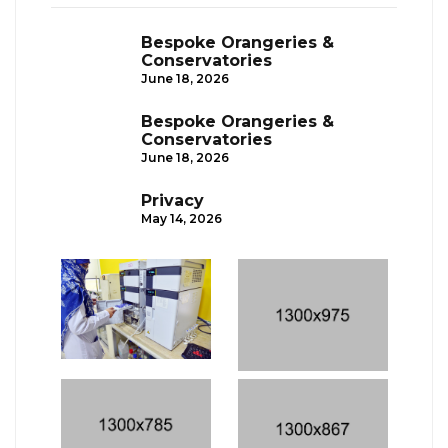
Bespoke Orangeries &
Conservatories
June 18, 2026
Bespoke Orangeries &
Conservatories
June 18, 2026
Privacy
May 14, 2026