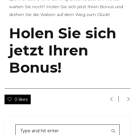
warten Sie noch? Holen Sie sich jetzt Ihren Bonus und
drehen Sie die Walzen auf dem Weg zum Glück!
Holen Sie sich
jetzt Ihren
Bonus!
0 likes