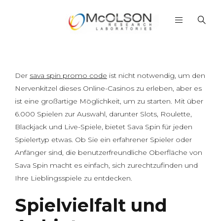
Der
sava spin promo code
ist nicht notwendig, um den
Nervenkitzel dieses Online-Casinos zu erleben, aber es
ist eine großartige Möglichkeit, um zu starten. Mit über
6.000 Spielen zur Auswahl, darunter Slots, Roulette,
Blackjack und Live-Spiele, bietet Sava Spin für jeden
Spielertyp etwas. Ob Sie ein erfahrener Spieler oder
Anfänger sind, die benutzerfreundliche Oberfläche von
Sava Spin macht es einfach, sich zurechtzufinden und
Ihre Lieblingsspiele zu entdecken.
Spielvielfalt und