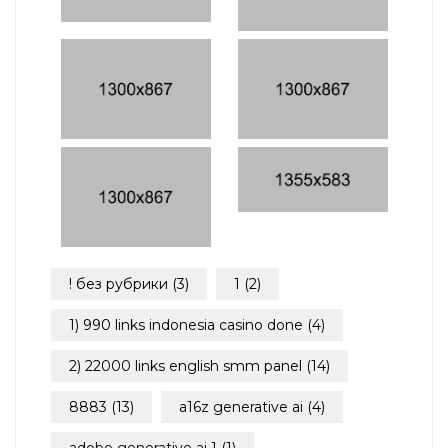
! без рубрики
(3)
1
(2)
1) 990 links indonesia casino done
(4)
2) 22000 links english smm panel
(14)
8883
(13)
a16z generative ai
(4)