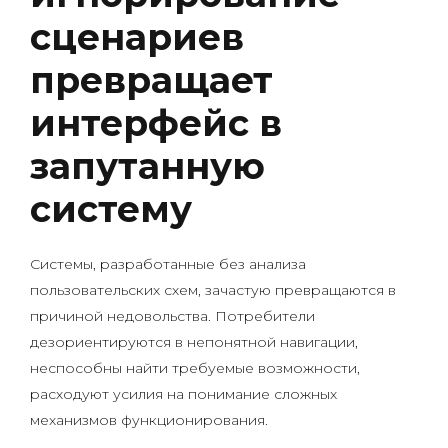
сценариев
превращает
интерфейс в
запутанную
систему
Системы, разработанные без анализа
пользовательских схем, зачастую превращаются в
причиной недовольства. Потребители
дезориентируются в непонятной навигации,
неспособны найти требуемые возможности,
расходуют усилия на понимание сложных
механизмов функционирования.