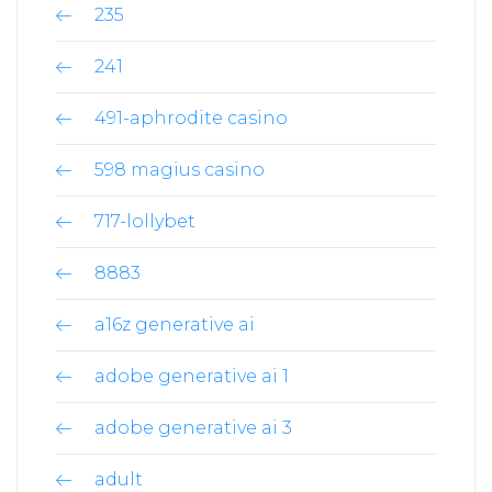
235
241
491-aphrodite casino
598 magius casino
717-lollybet
8883
a16z generative ai
adobe generative ai 1
adobe generative ai 3
adult