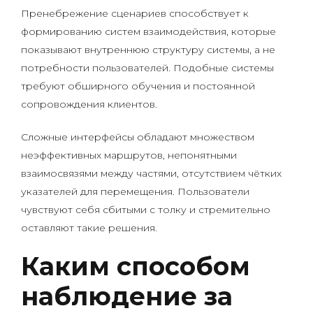
Пренебрежение сценариев способствует к
формированию систем взаимодействия, которые
показывают внутреннюю структуру системы, а не
потребности пользователей. Подобные системы
требуют обширного обучения и постоянной
сопровождения клиентов.
Сложные интерфейсы обладают множеством
неэффективных маршрутов, непонятными
взаимосвязями между частями, отсутствием чётких
указателей для перемещения. Пользователи
чувствуют себя сбитыми с толку и стремительно
оставляют такие решения.
Каким способом
наблюдение за