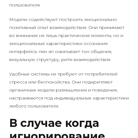
пользователя.
Модели содействуют построить эмоционально
позитивный опыт взаимодействия. Они принимают
во внимание не лишь практические моменты, но и
эмоциональные характеристики осознания
интерфейса. пин ап охватывает тон общения,
визуальную структуру, ритм взаимодействия.
Удобные системы не требуют от потребителей
стресса или беспокойства. Они подкрепляют
органичные модели размышления и поведения,
настраиваются под индивидуальные характеристики
любого пользователя.
В случае когда
игнорирование