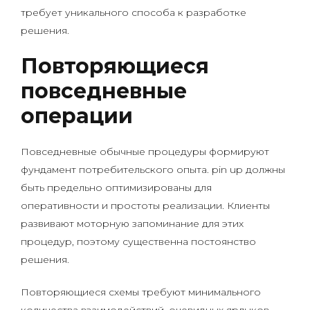
требует уникального способа к разработке
решения.
Повторяющиеся
повседневные
операции
Повседневные обычные процедуры формируют
фундамент потребительского опыта. pin up должны
быть предельно оптимизированы для
оперативности и простоты реализации. Клиенты
развивают моторную запоминание для этих
процедур, поэтому существенна постоянство
решения.
Повторяющиеся схемы требуют минимального