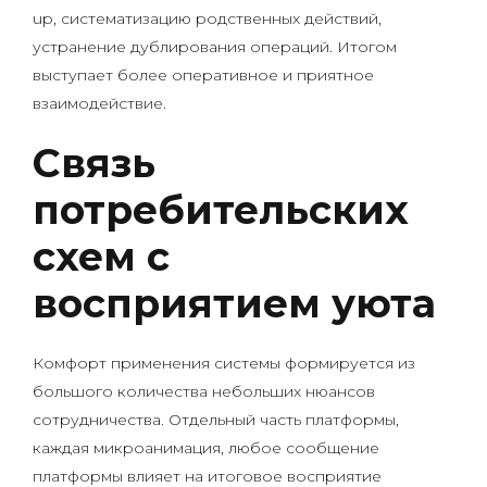
up, систематизацию родственных действий,
устранение дублирования операций. Итогом
выступает более оперативное и приятное
взаимодействие.
Связь
потребительских
схем с
восприятием уюта
Комфорт применения системы формируется из
большого количества небольших нюансов
сотрудничества. Отдельный часть платформы,
каждая микроанимация, любое сообщение
платформы влияет на итоговое восприятие