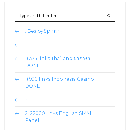
! Без рубрики
1
1) 375 links Thailand บาคาร่า
DONE
1) 990 links Indonesia Casino
DONE
2
2) 22000 links English SMM
Panel