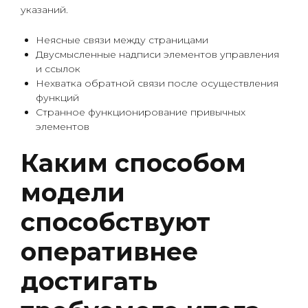
указаний.
Неясные связи между страницами
Двусмысленные надписи элементов управления
и ссылок
Нехватка обратной связи после осуществления
функций
Странное функционирование привычных
элементов
Каким способом
модели
способствуют
оперативнее
достигать