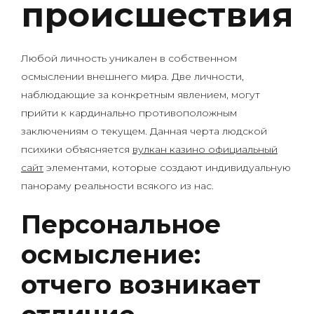
происшествия
Любой личность уникален в собственном
осмыслении внешнего мира. Две личности,
наблюдающие за конкретным явлением, могут
прийти к кардинально противоположным
заключениям о текущем. Данная черта людской
психики объясняется
вулкан казино официальный
сайт
элементами, которые создают индивидуальную
панораму реальности всякого из нас.
Персональное
осмысление:
отчего возникает