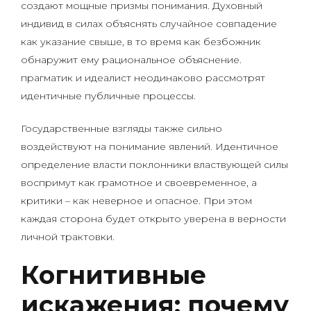
создают мощные призмы понимания. Духовный
индивид в силах объяснять случайное совпадение
как указание свыше, в то время как безбожник
обнаружит ему рациональное объяснение.
прагматик и идеалист неодинаково рассмотрят
идентичные публичные процессы.
Государственные взгляды также сильно
воздействуют на понимание явлений. Идентичное
определение власти поклонники властвующей силы
воспримут как грамотное и своевременное, а
критики – как неверное и опасное. При этом
каждая сторона будет открыто уверена в верности
личной трактовки.
Когнитивные
искажения: почему