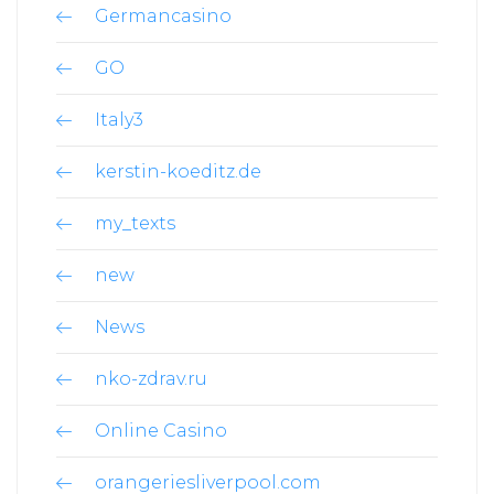
Germancasino
GO
Italy3
kerstin-koeditz.de
my_texts
new
News
nko-zdrav.ru
Online Casino
orangeriesliverpool.com