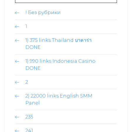
! Без рубрики
1
1) 375 links Thailand บาคาร่า
DONE
1) 990 links Indonesia Casino
DONE
2
2) 22000 links English SMM
Panel
235
241