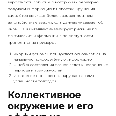
вероятности событий, о которых мы регулярно
получаем информацию в новостях. Крушения
самолётов выглядят более возможными, чем
автомобильные аварии, хотя данные указывает об
ином. Наш интеллект анализирует риски не по
фактическим информации, а по доступности
припоминания примеров.
Якорный феномен принуждает основываться на
начальную приобретённую информацию
Ошибка составления планов ведёт к недооценке
периода и возможностей
Искажение оставшегося нарушает анализ
успешности подходов
Коллективное
окружение и его