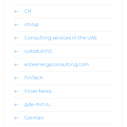
CH
chilsp
Consulting services in the UAE
cuksdutch2
eliteenergyconsulting.com
FinTech
Forex News
gde-mrt.ru
German