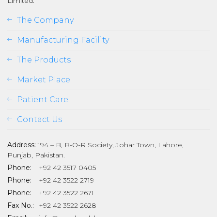
Limited.
The Company
Manufacturing Facility
The Products
Market Place
Patient Care
Contact Us
son
Address:
194 – B, B-O-R Society, Johar Town, Lahore,
Punjab, Pakistan.
Phone:
+92 42 3517 0405
Phone:
+92 42 3522 2719
Phone:
+92 42 3522 2671
Fax No.:
+92 42 3522 2628