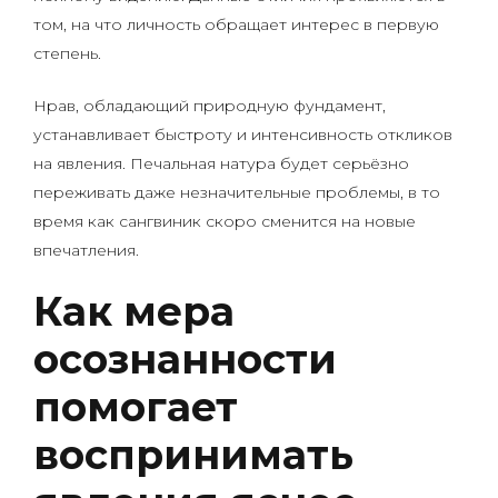
том, на что личность обращает интерес в первую
степень.
Нрав, обладающий природную фундамент,
устанавливает быстроту и интенсивность откликов
на явления. Печальная натура будет серьёзно
переживать даже незначительные проблемы, в то
время как сангвиник скоро сменится на новые
впечатления.
Как мера
осознанности
помогает
воспринимать