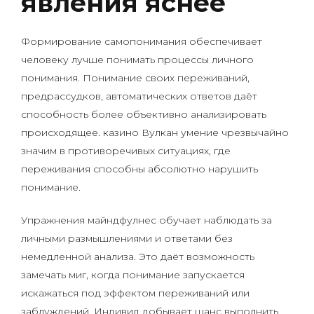
явления яснее
Формирование самопонимания обеспечивает
человеку лучше понимать процессы личного
понимания. Понимание своих переживаний,
предрассудков, автоматических ответов даёт
способность более объективно анализировать
происходящее. казино Вулкан умение чрезвычайно
значим в противоречивых ситуациях, где
переживания способны абсолютно нарушить
понимание.
Упражнения майндфулнес обучает наблюдать за
личными размышлениями и ответами без
немедленной анализа. Это даёт возможность
замечать миг, когда понимание запускается
искажаться под эффектом переживаний или
заблуждений. Индивид добывает шанс выполнить