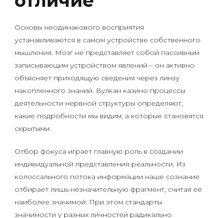
отличие
Основы неодинакового восприятия
устанавливаются в самом устройстве собственного
мышления. Мозг не представляет собой пассивным
записывающим устройством явлений – он активно
объясняет приходящую сведения через линзу
накопленного знаний. Вулкан казино процессы
деятельности нервной структуры определяют,
какие подробности мы видим, а которые становятся
скрытыми.
Отбор фокуса играет главную роль в создании
индивидуальной представления реальности. Из
колоссального потока информации наше сознание
отбирает лишь незначительную фрагмент, считая её
наиболее значимой. При этом стандарты
значимости у разных личностей радикально