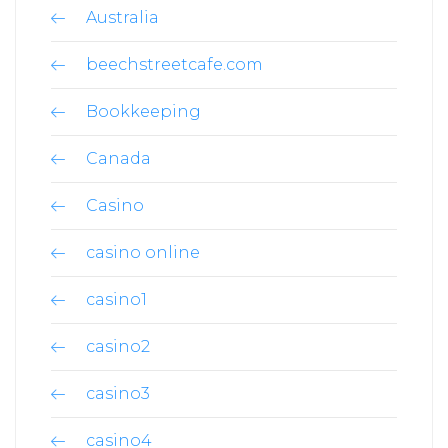
Australia
beechstreetcafe.com
Bookkeeping
Canada
Casino
casino online
casino1
casino2
casino3
casino4