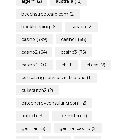
algerfr
(2)
australia
(12)
beechstreetcafe.com
(2)
bookkeeping
(6)
canada
(2)
casino
(399)
casino1
(68)
casino2
(64)
casino3
(75)
casino4
(60)
ch
(1)
chilsp
(2)
consulting services in the uae
(1)
cuksdutch2
(2)
eliteenergyconsulting.com
(2)
fintech
(3)
gde-mrt.ru
(1)
german
(3)
germancasino
(5)