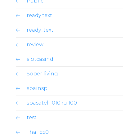
Public
ready text
ready_text
review
slotcasind
Sober living
spainsp
spasateli1010.ru 100
test
Thai1550