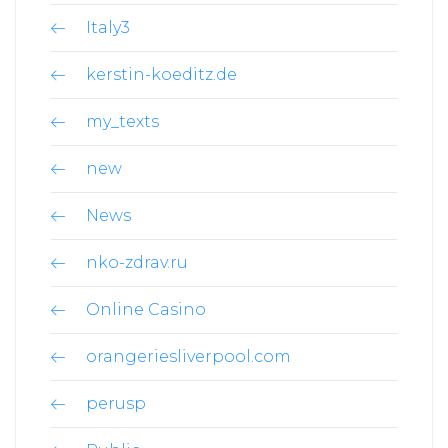
Italy3
kerstin-koeditz.de
my_texts
new
News
nko-zdrav.ru
Online Casino
orangeriesliverpool.com
perusp