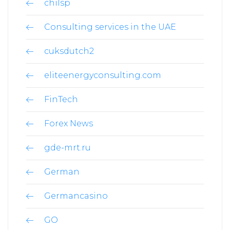
chilsp
Consulting services in the UAE
cuksdutch2
eliteenergyconsulting.com
FinTech
Forex News
gde-mrt.ru
German
Germancasino
GO