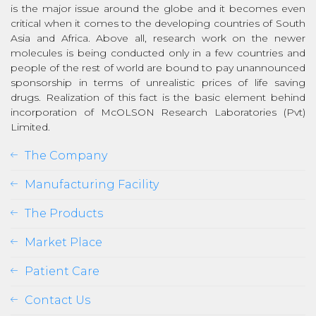
is the major issue around the globe and it becomes even
critical when it comes to the developing countries of South
Asia and Africa. Above all, research work on the newer
molecules is being conducted only in a few countries and
people of the rest of world are bound to pay unannounced
sponsorship in terms of unrealistic prices of life saving
drugs. Realization of this fact is the basic element behind
incorporation of McOLSON Research Laboratories (Pvt)
Limited.
The Company
Manufacturing Facility
son
The Products
Market Place
Patient Care
Contact Us