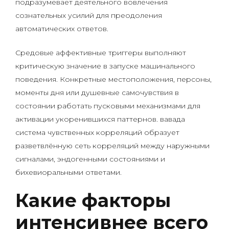
подразумевает деятельного вовлечения
сознательных усилий для преодоления
автоматических ответов.
Средовые аффективные триггеры выполняют
критическую значение в запуске машинального
поведения. Конкретные местоположения, персоны,
моменты дня или душевные самочувствия в
состоянии работать пусковыми механизмами для
активации укоренившихся паттернов. вавада
система чувственных корреляций образует
разветвлённую сеть корреляций между наружными
сигналами, эндогенными состояниями и
бихевиоральными ответами.
Какие факторы
интенсивнее всего