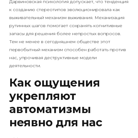
Дарвиновская психология допускает, что тенденция
к созданию стереотипов эволюционировала как
выживательный механизм выживания. Механизация
рутинных шагов помогает сохранять когнитивные
запасы для решения более непростых вопросов.
Тем не менее в сегодняшнем обществе этот
первобытный механизм способен работать против
нас, упрочивая деструктивные модели
деятельности.
Как ощущения
укрепляют
автоматизмы
неявно для нас