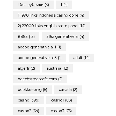
! без рубрики
(3)
1
(2)
1) 990 links indonesia casino done
(4)
2) 22000 links english smm panel
(14)
8883
(13)
a16z generative ai
(4)
adobe generative ai 1
(1)
adobe generative ai 3
(1)
adult
(14)
algerfr
(2)
australia
(12)
beechstreetcafe.com
(2)
bookkeeping
(6)
canada
(2)
casino
(399)
casino1
(68)
casino2
(64)
casino3
(75)