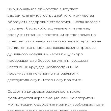
Эмоциональное обжорство выступает
выразительным иллюстрацией того, как чувства
образуют нездоровые стереотипы. Когда человек
чувствует беспокойство, уныние или уныние,
продукты питания в состоянии кратковременно
повышать состояние за счёт секреции серотонина
и эндогенных опиоидов. вавада казино процесс
душевного модуляции через пищу скоро
превращается в бессознательным, создавая
негативный круг, где неблагоприятные
переживания неизменно направляют к
деструктивному питательному практике.
Соцсети и цифровая зависимость также
формируются через эмоциональные алгоритмы.
Нотификации, одобрения и записи возбуждают сеть
вознаграждения головного мозга, создавая