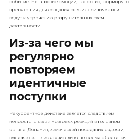
событие. Негативные эмоции, напротив, формируют
препятствия для создания свежих привычек или
ведут к упрочению разрушительных схем
деятельности.
Из-за чего мы
регулярно
повторяем
идентичные
поступки
Рекуррентное действие является следствием
непростого связи мозговых реакций в головном
органе. Допамин, химический посредник радости,
выделяется не исключительно во время обретения