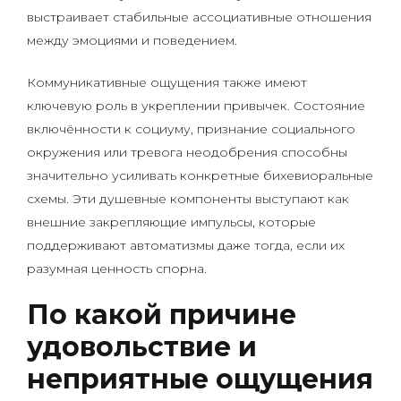
выстраивает стабильные ассоциативные отношения
между эмоциями и поведением.
Коммуникативные ощущения также имеют
ключевую роль в укреплении привычек. Состояние
включённости к социуму, признание социального
окружения или тревога неодобрения способны
значительно усиливать конкретные бихевиоральные
схемы. Эти душевные компоненты выступают как
внешние закрепляющие импульсы, которые
поддерживают автоматизмы даже тогда, если их
разумная ценность спорна.
По какой причине
удовольствие и
неприятные ощущения