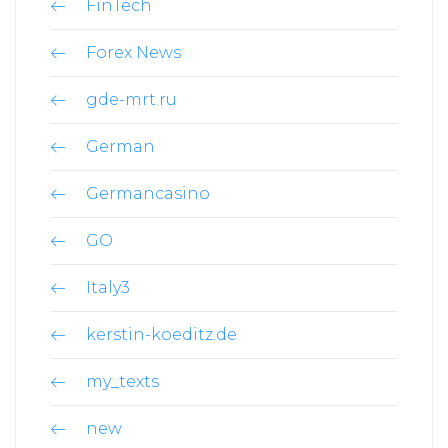
FinTech
Forex News
gde-mrt.ru
German
Germancasino
GO
Italy3
kerstin-koeditz.de
my_texts
new