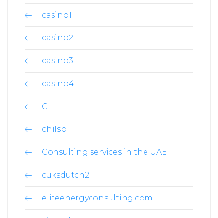
casino1
casino2
casino3
casino4
CH
chilsp
Consulting services in the UAE
cuksdutch2
eliteenergyconsulting.com