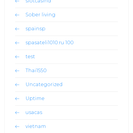
slotcasind
Sober living
spainsp
spasateli1010.ru 100
test
Thai1550
Uncategorized
Uptime
usacas
vietnam