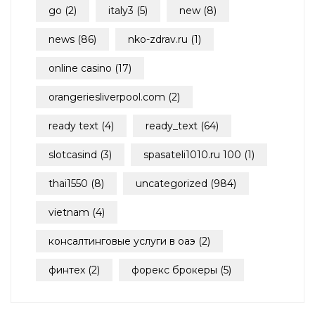
go
(2)
italy3
(5)
new
(8)
news
(86)
nko-zdrav.ru
(1)
online casino
(17)
orangeriesliverpool.com
(2)
ready text
(4)
ready_text
(64)
slotcasind
(3)
spasateli1010.ru 100
(1)
thai1550
(8)
uncategorized
(984)
vietnam
(4)
консалтинговые услуги в оаэ
(2)
финтех
(2)
форекс брокеры
(5)