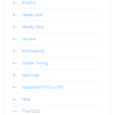
Public
ready text
ready_text
review
slotcasind
Sober living
spainsp
spasateli1010.ru 100
test
Thai1550