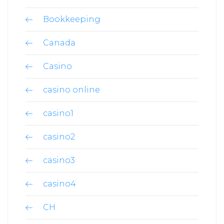
Bookkeeping
Canada
Casino
casino online
casino1
casino2
casino3
casino4
CH