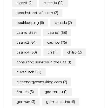
algerfr
(2)
australia
(12)
beechstreetcafe.com
(2)
bookkeeping
(6)
canada
(2)
casino
(399)
casino1
(68)
casino2
(64)
casino3
(75)
casino4
(60)
ch
(1)
chilsp
(2)
consulting services in the uae
(1)
cuksdutch2
(2)
eliteenergyconsulting.com
(2)
fintech
(3)
gde-mrt.ru
(1)
german
(3)
germancasino
(5)