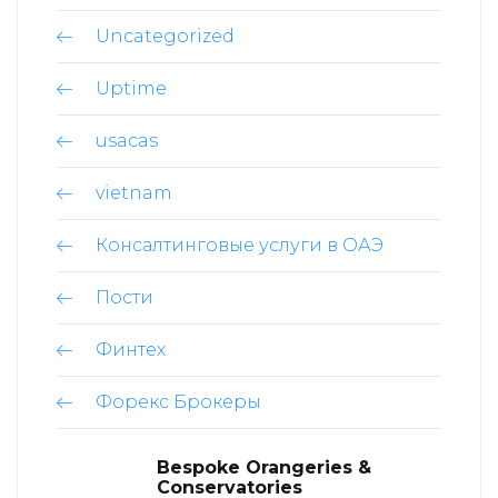
Uncategorized
Uptime
usacas
vietnam
Консалтинговые услуги в ОАЭ
Пости
Финтех
Форекс Брокеры
Bespoke Orangeries &
Conservatories