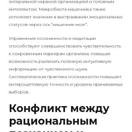
энтеральной нервной организацией и головным
интеллектом. Микробиота кишечника также
исполняет значение в выстраивании эмоциональных
статусов через ось “кишечник-мозг”.
Упражнения осознанности и медитации
способствуют совершенствовать чувствительность
к сокровенным маркерам организма, повышая
возможность различать полезную интуитивную
информацию от чувственного шума.
Систематическая практика осознанности повышает
интероцептивную точность и уровень принимаемых
выборов.
Конфликт между
рациональным