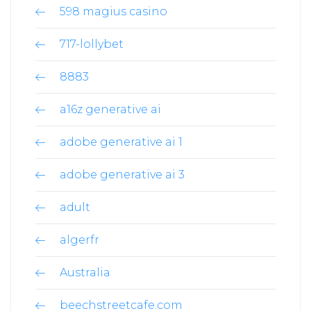
598 magius casino
717-lollybet
8883
a16z generative ai
adobe generative ai 1
adobe generative ai 3
adult
algerfr
Australia
beechstreetcafe.com