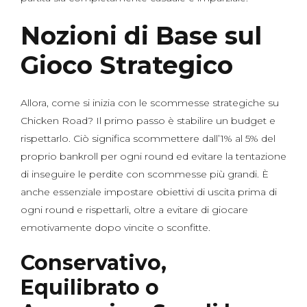
Nozioni di Base sul
Gioco Strategico
Allora, come si inizia con le scommesse strategiche su
Chicken Road? Il primo passo è stabilire un budget e
rispettarlo. Ciò significa scommettere dall’1% al 5% del
proprio bankroll per ogni round ed evitare la tentazione
di inseguire le perdite con scommesse più grandi. È
anche essenziale impostare obiettivi di uscita prima di
ogni round e rispettarli, oltre a evitare di giocare
emotivamente dopo vincite o sconfitte.
Conservativo,
Equilibrato o