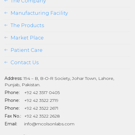
The Company
Manufacturing Facility
The Products
Market Place
Patient Care
Contact Us
Address:
194 – B, B-O-R Society, Johar Town, Lahore,
Punjab, Pakistan.
Phone:
+92 42 3517 0405
Phone:
+92 42 3522 2719
Phone:
+92 42 3522 2671
Fax No.:
+92 42 3522 2628
Email:
info@mcolsonlabs.com