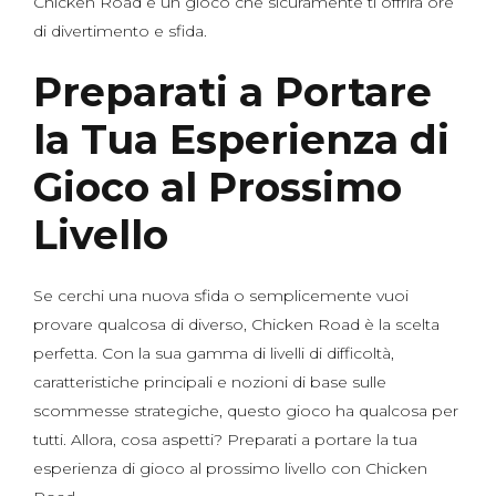
Chicken Road è un gioco che sicuramente ti offrirà ore
di divertimento e sfida.
Preparati a Portare
la Tua Esperienza di
Gioco al Prossimo
Livello
Se cerchi una nuova sfida o semplicemente vuoi
provare qualcosa di diverso, Chicken Road è la scelta
perfetta. Con la sua gamma di livelli di difficoltà,
caratteristiche principali e nozioni di base sulle
scommesse strategiche, questo gioco ha qualcosa per
tutti. Allora, cosa aspetti? Preparati a portare la tua
esperienza di gioco al prossimo livello con Chicken