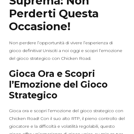
Suprema: Non
Perderti Questa
Occasione!
Non perdere l’opportunità di vivere l’esperienza di
gioco definitiva! Unisciti a noi oggi e scopri l’emozione
del gioco strategico con Chicken Road.
Gioca Ora e Scopri
l’Emozione del Gioco
Strategico
Gioca ora e scopri l’emozione del gioco strategico con
Chicken Road! Con il suo alto RTP, il pieno controllo del
giocatore e la difficoltà e volatilità regolabili, questo