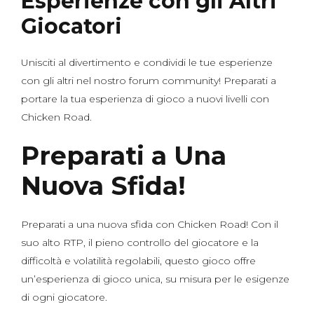
Esperienze con gli Altri
Giocatori
Unisciti al divertimento e condividi le tue esperienze
con gli altri nel nostro forum community! Preparati a
portare la tua esperienza di gioco a nuovi livelli con
Chicken Road.
Preparati a Una
Nuova Sfida!
Preparati a una nuova sfida con Chicken Road! Con il
suo alto RTP, il pieno controllo del giocatore e la
difficoltà e volatilità regolabili, questo gioco offre
un’esperienza di gioco unica, su misura per le esigenze
di ogni giocatore.