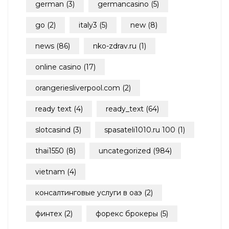
german
(3)
germancasino
(5)
go
(2)
italy3
(5)
new
(8)
news
(86)
nko-zdrav.ru
(1)
online casino
(17)
orangeriesliverpool.com
(2)
ready text
(4)
ready_text
(64)
slotcasind
(3)
spasateli1010.ru 100
(1)
thai1550
(8)
uncategorized
(984)
vietnam
(4)
консалтинговые услуги в оаэ
(2)
финтех
(2)
форекс брокеры
(5)