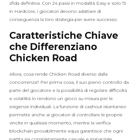
sfida definitiva. Con 24 passi in modalità Easy e solo 15
in Hardcore, i giocatori devono adattare di
conseguenza la loro strategia per avere successo.
Caratteristiche Chiave
che Differenziano
Chicken Road
Allora, cosa rende Chicken Road diverso dalla
concorrenza? Per prima cosa, il suo pieno controllo da
parte del giocatore e la possibilità di regolare difficoltà
e volatilità lo rendono un gioco su misura per le
esigenze individuali. La funzione di cashout istantaneo
permette anche ai giocatori di controllare le proprie
vincite in qualsiasi momento, mentre la verifica
blockchain provabilmente equa garantisce che ogni
partita sia completamente casuale e imparziale.