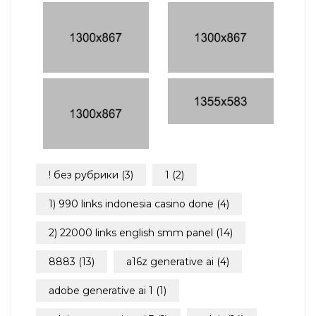
! без рубрики
(3)
1
(2)
1) 990 links indonesia casino done
(4)
2) 22000 links english smm panel
(14)
8883
(13)
a16z generative ai
(4)
adobe generative ai 1
(1)