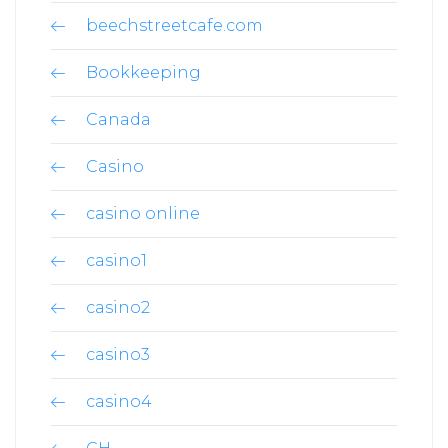
beechstreetcafe.com
Bookkeeping
Canada
Casino
casino online
casino1
casino2
casino3
casino4