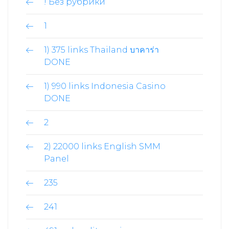
! Без рубрики
1
1) 375 links Thailand บาคาร่า
DONE
1) 990 links Indonesia Casino
DONE
2
2) 22000 links English SMM
Panel
235
241