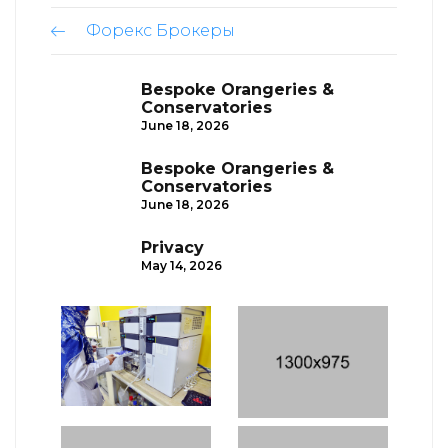
Форекс Брокеры
Bespoke Orangeries &
Conservatories
June 18, 2026
Bespoke Orangeries &
Conservatories
June 18, 2026
Privacy
May 14, 2026