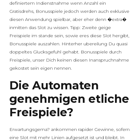
definiertem Indienstnahme wenn Anzahl ein
Gratisdrehs, Bonusspiele jedoch werden auch exklusive
diesen Anwendung spielbar, aber eher denn �extra�
inmitten das Slot zu wissen. Tipp: Zweite geige
Freispiele im stande sein, sowie eres diese Slot hergibt,
Bonusspiele auszahlen. Hinterher ubereilung Du quasi
doppeltes Glucksgefuhl gehabt. Bonusspiele durch
Freispiele, unser Dich keinen diesen Inanspruchnahme
gekostet sein eigen nennen.
Die Automaten
genehmigen etliche
Freispiele?
Erwartungsgema? ankommen rapider Gewinne, sofern
eine Slot mit mehr Linien aufgesetzt ist und bleibt. In