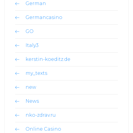
German
Germancasino
GO
Italy3
kerstin-koeditz.de
my_texts
new
News
nko-zdrav.ru
Online Casino