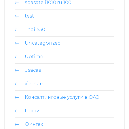
spasateli1010.ru 100
test
Thai1550
Uncategorized
Uptime
usacas
vietnam
Консалтинговые услуги в ОАЭ
Пости
Финтех