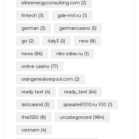
eliteenergyconsulting.com
(2)
fintech
(3)
gde-mrt.ru
(1)
german
(3)
germancasino
(5)
go
(2)
italy3
(5)
new
(8)
news
(86)
nko-zdrav.ru
(1)
online casino
(17)
orangeriesliverpool.com
(2)
ready text
(4)
ready_text
(64)
slotcasind
(3)
spasateli1010.ru 100
(1)
thai1550
(8)
uncategorized
(984)
vietnam
(4)