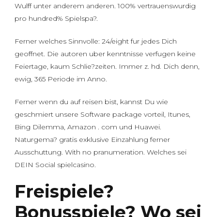
Wulff unter anderem anderen. 100% vertrauenswurdig
pro hundred% Spielspa?.
Ferner welches Sinnvolle: 24/eight fur jedes Dich
geoffnet. Die autoren uber kenntnisse verfugen keine
Feiertage, kaum Schlie?zeiten. Immer z. hd. Dich denn,
ewig, 365 Periode im Anno.
Ferner wenn du auf reisen bist, kannst Du wie
geschmiert unsere Software package vorteil, Itunes,
Bing Dilemma, Amazon . com und Huawei.
Naturgema? gratis exklusive Einzahlung ferner
Ausschuttung. With no pranumeration. Welches sei
DEIN Social spielcasino.
Freispiele?
Bonusspiele? Wo sei