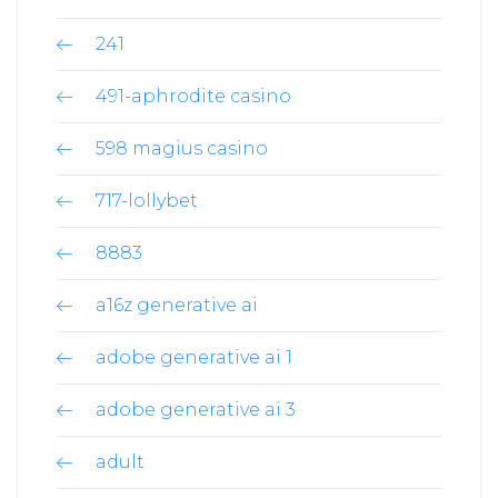
241
491-aphrodite casino
598 magius casino
717-lollybet
8883
a16z generative ai
adobe generative ai 1
adobe generative ai 3
adult