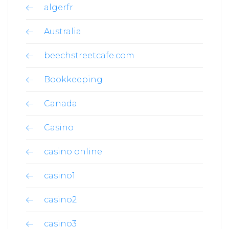
algerfr
Australia
beechstreetcafe.com
Bookkeeping
Canada
Casino
casino online
casino1
casino2
casino3