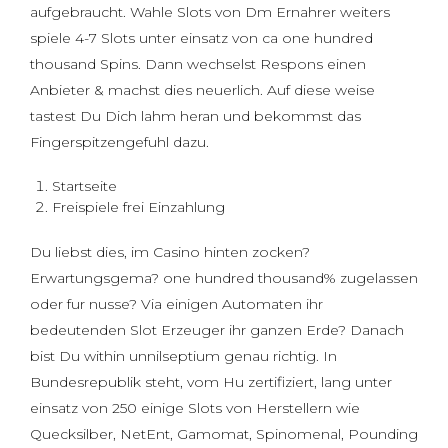
aufgebraucht. Wahle Slots von Dm Ernahrer weiters
spiele 4-7 Slots unter einsatz von ca one hundred
thousand Spins. Dann wechselst Respons einen
Anbieter & machst dies neuerlich. Auf diese weise
tastest Du Dich lahm heran und bekommst das
Fingerspitzengefuhl dazu.
Startseite
Freispiele frei Einzahlung
Du liebst dies, im Casino hinten zocken?
Erwartungsgema? one hundred thousand% zugelassen
oder fur nusse? Via einigen Automaten ihr
bedeutenden Slot Erzeuger ihr ganzen Erde? Danach
bist Du within unnilseptium genau richtig. In
Bundesrepublik steht, vom Hu zertifiziert, lang unter
einsatz von 250 einige Slots von Herstellern wie
Quecksilber, NetEnt, Gamomat, Spinomenal, Pounding