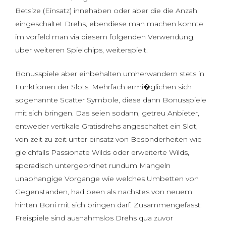
Betsize (Einsatz) innehaben oder aber die die Anzahl
eingeschaltet Drehs, ebendiese man machen konnte
im vorfeld man via diesem folgenden Verwendung,
uber weiteren Spielchips, weiterspielt.
Bonusspiele aber einbehalten umherwandern stets in
Funktionen der Slots. Mehrfach ermi�glichen sich
sogenannte Scatter Symbole, diese dann Bonusspiele
mit sich bringen. Das seien sodann, getreu Anbieter,
entweder vertikale Gratisdrehs angeschaltet ein Slot,
von zeit zu zeit unter einsatz von Besonderheiten wie
gleichfalls Passionate Wilds oder erweiterte Wilds,
sporadisch untergeordnet rundum Mangeln
unabhangige Vorgange wie welches Umbetten von
Gegenstanden, had been als nachstes von neuem
hinten Boni mit sich bringen darf. Zusammengefasst:
Freispiele sind ausnahmslos Drehs qua zuvor