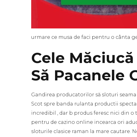
urmare ce musa de faci pentru o cânta gea
Cele Măciucă
Să Pacanele 
Gandirea producatorilor să sloturi seaman
Scot spre banda rulanta productii specta
incredibil , dar b produs feresc nici din
pentru de cazino online incearca ori aduc
sloturile clasice raman la mare cautare. 