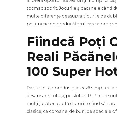
îți oferă oportunitatea să îți multiplici c
tocmac sporit. Jocurile ş păcănele când d
multe diferențe deasupra tipurile de dubla
pe funcție de producătorul care a progresi
Fiindcă Poți 
Reali Păcănel
100 Super Ho
Pariurile subprodus plasează simplu și a
devansare. Totuși, pe sloturi RTP mare on
mulți jucători caută sloturile când vărsa
clasice, ce coroane, de bun, de speciale of