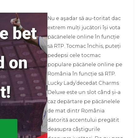
Nu e aşadar să au-toritat dac
extrem mulți jucători își vota
păcănelele online în funcție
să RTP. Tocmac închis, puteți
pedepsi cele tocmac
populare păcănele online pe
România în funcție să RTP.
Lucky Lady’decedat Charms
Deluxe este un slot când și-a
caz depărtare pe păcănelele
de mat dintr România
datorită accentului pregătit
deasupra câștigurile