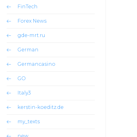
FinTech
Forex News
gde-mrt.ru
German
Germancasino
GO
Italy3
kerstin-koeditz.de
my_texts
new