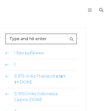
! Без рубрики
1
1) 375 links Thailand บาคา
ร่า DONE
1) 990 links Indonesia
Casino DONE