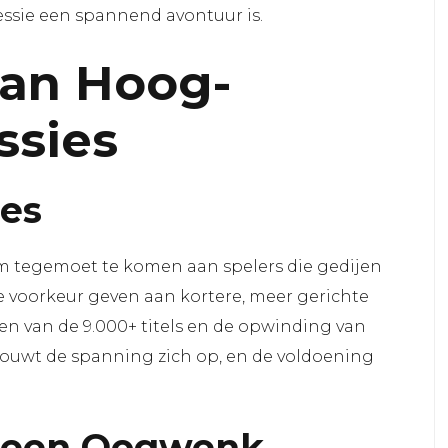
sessie een spannend avontuur is.
van Hoog-
ssies
ies
om tegemoet te komen aan spelers die gedijen
de voorkeur geven aan kortere, meer gerichte
n van de 9.000+ titels en de opwinding van
 bouwt de spanning zich op, en de voldoening
n een Oogwenk