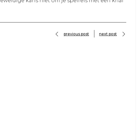
geweldige kans niet om je spelreis met een knal
previous post
next post