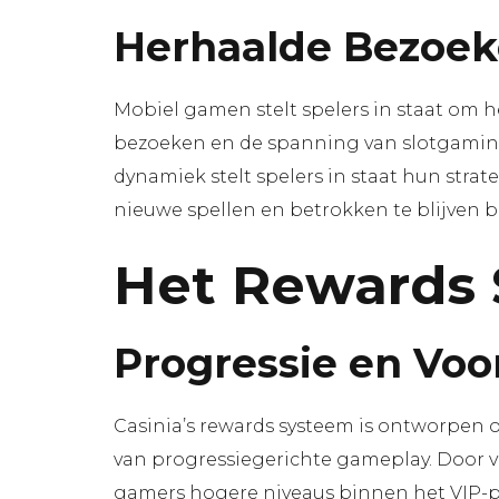
Herhaalde Bezoek
Mobiel gamen stelt spelers in staat om h
bezoeken en de spanning van slotgaming 
dynamiek stelt spelers in staat hun strate
nieuwe spellen en betrokken te blijven bi
Het Rewards
Progressie en Voo
Casinia’s rewards systeem is ontworpen
van progressiegerichte gameplay. Door v
gamers hogere niveaus binnen het VIP-