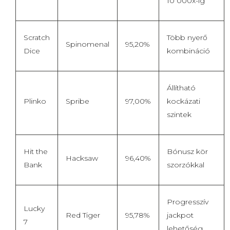
10 000x-ig
Scratch
Több nyerő
Spinomenal
95,20%
Dice
kombináció
Állítható
Plinko
Spribe
97,00%
kockázati
szintek
Hit the
Bónusz kör
Hacksaw
96,40%
Bank
szorzókkal
Progresszív
Lucky
Red Tiger
95,78%
jackpot
7
lehetőség