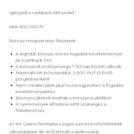
Igényeld a cashback előnyeidet
Akár 600 000 Ft
Bónusz megszerzése Részletek
A legtöbb bónusz 40x-es fogadási követelménnyel
jár (cashback 10x)
A bónuszok érvényessége 7-30 nap között változik
Maximális tét bónuszokkal: 2 000 HUF (5 EUR)
pörgetésenként
Nem minden játék járul hozzá egyenlően a fogadási
követelményekhez
Bizonyos játékok kizártak a bónuszos játékból
A nyeremények kifizetése előtt szükséges a
fiókellenőrzés
Az NV Casino fenntartja a jogot a promóciós feltételek
változtatására, de erről értesíti a játékosokat.