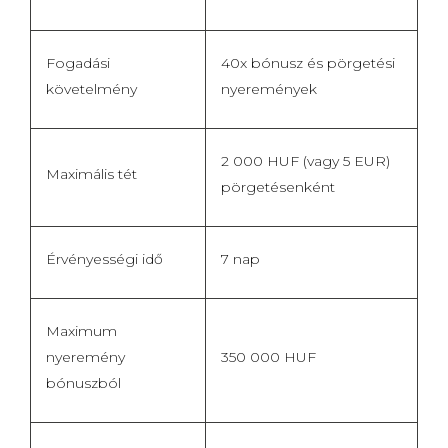
Fogadási
40x bónusz és pörgetési
követelmény
nyeremények
2 000 HUF (vagy 5 EUR)
Maximális tét
pörgetésenként
Érvényességi idő
7 nap
Maximum
nyeremény
350 000 HUF
bónuszból