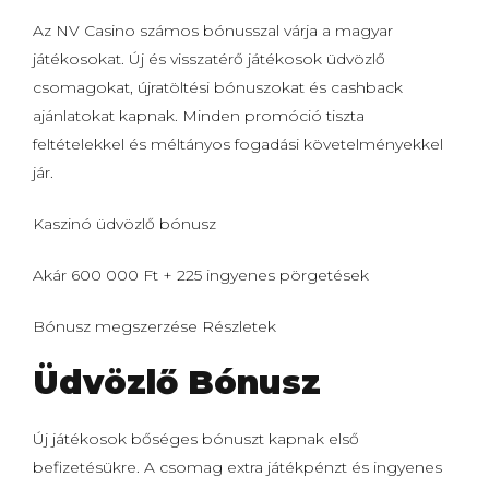
Az NV Casino számos bónusszal várja a magyar
játékosokat. Új és visszatérő játékosok üdvözlő
csomagokat, újratöltési bónuszokat és cashback
ajánlatokat kapnak. Minden promóció tiszta
feltételekkel és méltányos fogadási követelményekkel
jár.
Kaszinó üdvözlő bónusz
Akár 600 000 Ft + 225 ingyenes pörgetések
Bónusz megszerzése Részletek
Üdvözlő Bónusz
Új játékosok bőséges bónuszt kapnak első
befizetésükre. A csomag extra játékpénzt és ingyenes