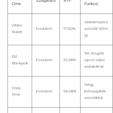
Szolgáltató
RTP
Címe
Funkció
Véletlenszerű
Villám
Evolution
97,30%
szorzók 500x-
Rulett
ig
Tét Mögött
Élő
Evolution
99,28%
opció teljes
Blackjack
asztaloknál
Négy
Crazy
Evolution
96,08%
bónuszjáték
Time
szorzókkal