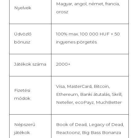
Magyar, angol, német, francia,
Nyelvek
orosz
Üdvözlő
100% max. 100 000 HUF + 50
bónusz
ingyenes pörgetés
Játékok száma
2000+
Visa, MasterCard, Bitcoin,
Fizetési
Ethereum, Banki átutalás, Skrill,
módok
Neteller, ecoPayz, MuchBetter
Népszerű
Book of Dead, Legacy of Dead,
játékok
Reactoonz, Big Bass Bonanza