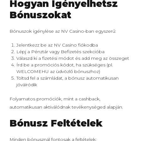
Hogyan Igényelhetsz
Bónuszokat
Bónuszok igénylése az NV Casino-ban egyszerű:
Jelentkezz be az NV Casino fiókodba
Lépj a Pénztár vagy Befizetés szekcióba
Válaszd ki a fizetési módot és add meg az összeget
Írd be a promóciós kódot, ha szükséges (pl.
WELCOMEHU az üdvözlő bónuszhoz)
Töltsd fel a számládat, a bónusz automatikusan
jóváíródik
Folyamatos promóciók, mint a cashback,
automatikusan aktiválódnak tevékenységed alapján.
Bónusz Feltételek
Minden bónusznál fontosak a feltételek: