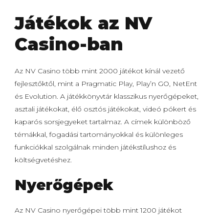
Játékok az NV
Casino-ban
Az NV Casino több mint 2000 játékot kínál vezető
fejlesztőktől, mint a Pragmatic Play, Play’n GO, NetEnt
és Evolution. A játékkönyvtár klasszikus nyerőgépeket,
asztali játékokat, élő osztós játékokat, videó pókert és
kaparós sorsjegyeket tartalmaz. A címek különböző
témákkal, fogadási tartományokkal és különleges
funkciókkal szolgálnak minden játékstílushoz és
költségvetéshez.
Nyerőgépek
Az NV Casino nyerőgépei több mint 1200 játékot