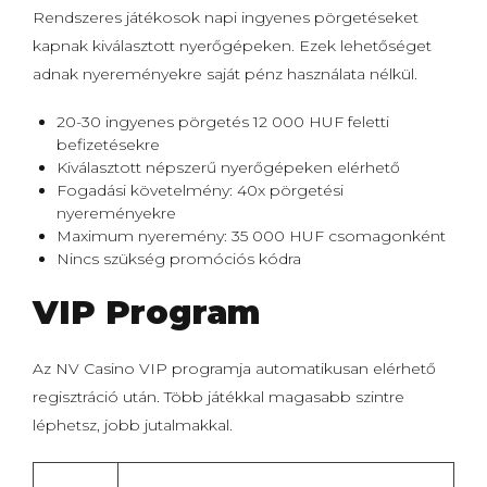
Rendszeres játékosok napi ingyenes pörgetéseket
kapnak kiválasztott nyerőgépeken. Ezek lehetőséget
adnak nyereményekre saját pénz használata nélkül.
20-30 ingyenes pörgetés 12 000 HUF feletti
befizetésekre
Kiválasztott népszerű nyerőgépeken elérhető
Fogadási követelmény: 40x pörgetési
nyereményekre
Maximum nyeremény: 35 000 HUF csomagonként
Nincs szükség promóciós kódra
VIP Program
Az NV Casino VIP programja automatikusan elérhető
regisztráció után. Több játékkal magasabb szintre
léphetsz, jobb jutalmakkal.