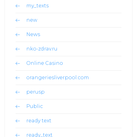
my_texts
new
News
nko-zdrav.ru
Online Casino
orangeriesliverpool.com
perusp
Public
ready text
ready_text