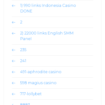
1) 990 links Indonesia Casino
DONE
2
2) 22000 links English SMM
Panel
235
241
491-aphrodite casino
598 magius casino
717-lollybet
8883