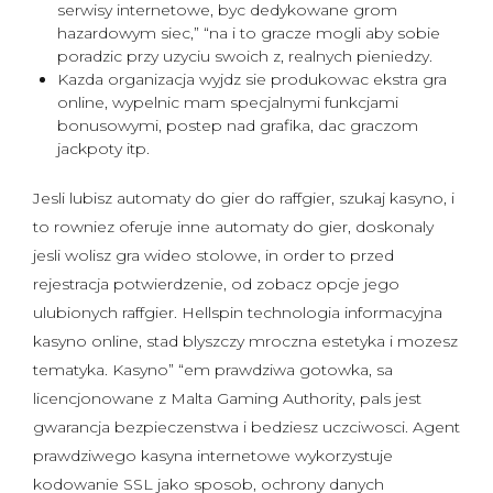
serwisy internetowe, byc dedykowane grom
hazardowym siec,” “na i to gracze mogli aby sobie
poradzic przy uzyciu swoich z, realnych pieniedzy.
Kazda organizacja wyjdz sie produkowac ekstra gra
online, wypelnic mam specjalnymi funkcjami
bonusowymi, postep nad grafika, dac graczom
jackpoty itp.
Jesli lubisz automaty do gier do raffgier, szukaj kasyno, i
to rowniez oferuje inne automaty do gier, doskonaly
jesli wolisz gra wideo stolowe, in order to przed
rejestracja potwierdzenie, od zobacz opcje jego
ulubionych raffgier. Hellspin technologia informacyjna
kasyno online, stad blyszczy mroczna estetyka i mozesz
tematyka. Kasyno” “em prawdziwa gotowka, sa
licencjonowane z Malta Gaming Authority, pals jest
gwarancja bezpieczenstwa i bedziesz uczciwosci. Agent
prawdziwego kasyna internetowe wykorzystuje
kodowanie SSL jako sposob, ochrony danych