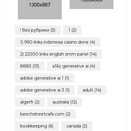
! без рубрики
(3)
1
(2)
1) 990 links indonesia casino done
(4)
2) 22000 links english smm panel
(14)
8883
(13)
a16z generative ai
(4)
adobe generative ai 1
(1)
adobe generative ai 3
(1)
adult
(14)
algerfr
(2)
australia
(12)
beechstreetcafe.com
(2)
bookkeeping
(6)
canada
(2)