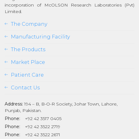
incorporation of McOLSON Research Laboratories (Pvt)
Limited.
The Company
Manufacturing Facility
The Products
Market Place
Patient Care
Contact Us
Address:
194 – B, B-O-R Society, Johar Town, Lahore,
Punjab, Pakistan.
Phone:
+92 42 3517 0405
Phone:
+92 42 3522 2719
Phone:
+92 42 3522 2671