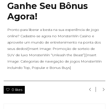
Ganhe Seu Bônus
Agora!
Pronto para liberar a besta na sua experiência de jogo
online? Cadastre-se agora no MonsterWin Casino e
aproveite um mundo de entretenimento na ponta dos
seus dedos![Insert Image: Promoção de sorteio de
SUV de luxo MonsterWin “Unleash the Beast”][Insert
Image: Categorias de navegação de jogos MonsterWin
incluindo Top, Popular e Bonus Buys]
0 likes