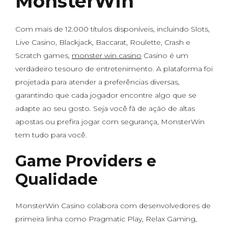
MonsterWin
Com mais de 12.000 títulos disponíveis, incluindo Slots,
Live Casino, Blackjack, Baccarat, Roulette, Crash e
Scratch games,
monster win casino
Casino é um
verdadeiro tesouro de entretenimento. A plataforma foi
projetada para atender a preferências diversas,
garantindo que cada jogador encontre algo que se
adapte ao seu gosto. Seja você fã de ação de altas
apostas ou prefira jogar com segurança, MonsterWin
tem tudo para você.
Game Providers e
Qualidade
MonsterWin Casino colabora com desenvolvedores de
primeira linha como Pragmatic Play, Relax Gaming,