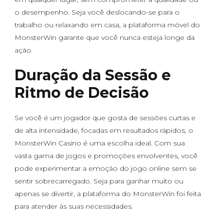
o desempenho. Seja você deslocando-se para o
trabalho ou relaxando em casa, a plataforma móvel do
MonsterWin garante que você nunca esteja longe da
ação.
Duração da Sessão e
Ritmo de Decisão
Se você é um jogador que gosta de sessões curtas e
de alta intensidade, focadas em resultados rápidos, o
MonsterWin Casino é uma escolha ideal. Com sua
vasta gama de jogos e promoções envolventes, você
pode experimentar a emoção do jogo online sem se
sentir sobrecarregado. Seja para ganhar muito ou
apenas se divertir, a plataforma do MonsterWin foi feita
para atender às suas necessidades.