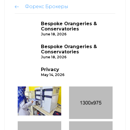
Форекс Брокеры
Bespoke Orangeries &
Conservatories
June 18, 2026
Bespoke Orangeries &
Conservatories
June 18, 2026
Privacy
May 14, 2026