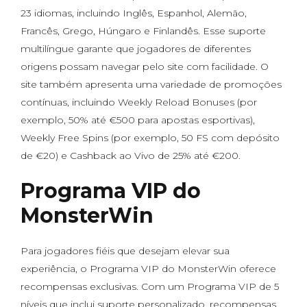
23 idiomas, incluindo Inglês, Espanhol, Alemão,
Francês, Grego, Húngaro e Finlandês. Esse suporte
multilíngue garante que jogadores de diferentes
origens possam navegar pelo site com facilidade. O
site também apresenta uma variedade de promoções
contínuas, incluindo Weekly Reload Bonuses (por
exemplo, 50% até €500 para apostas esportivas),
Weekly Free Spins (por exemplo, 50 FS com depósito
de €20) e Cashback ao Vivo de 25% até €200.
Programa VIP do
MonsterWin
Para jogadores fiéis que desejam elevar sua
experiência, o Programa VIP do MonsterWin oferece
recompensas exclusivas. Com um Programa VIP de 5
níveis que inclui suporte personalizado, recompensas