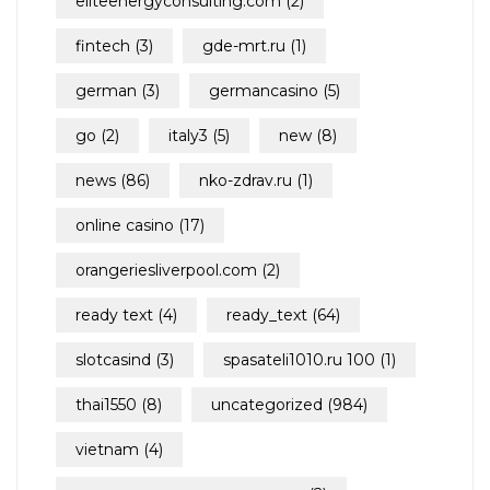
eliteenergyconsulting.com
(2)
fintech
(3)
gde-mrt.ru
(1)
german
(3)
germancasino
(5)
go
(2)
italy3
(5)
new
(8)
news
(86)
nko-zdrav.ru
(1)
online casino
(17)
orangeriesliverpool.com
(2)
ready text
(4)
ready_text
(64)
slotcasind
(3)
spasateli1010.ru 100
(1)
thai1550
(8)
uncategorized
(984)
vietnam
(4)