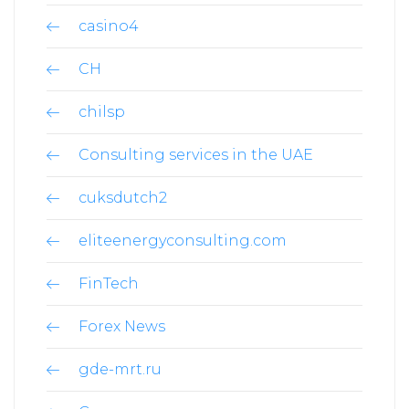
casino4
CH
chilsp
Consulting services in the UAE
cuksdutch2
eliteenergyconsulting.com
FinTech
Forex News
gde-mrt.ru