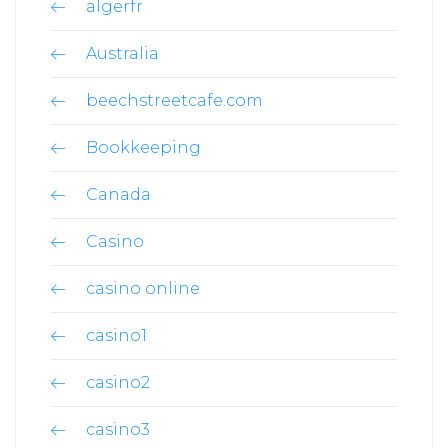
algerfr
Australia
beechstreetcafe.com
Bookkeeping
Canada
Casino
casino online
casino1
casino2
casino3