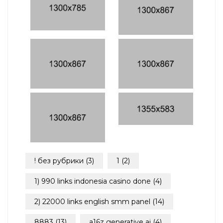
! без рубрики
(3)
1
(2)
1) 990 links indonesia casino done
(4)
2) 22000 links english smm panel
(14)
8883
(13)
a16z generative ai
(4)