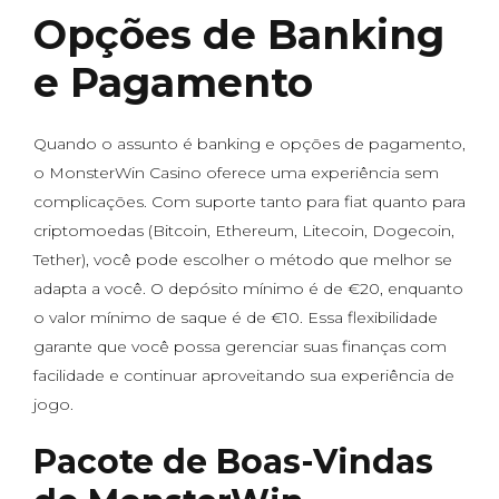
Opções de Banking
e Pagamento
Quando o assunto é banking e opções de pagamento,
o MonsterWin Casino oferece uma experiência sem
complicações. Com suporte tanto para fiat quanto para
criptomoedas (Bitcoin, Ethereum, Litecoin, Dogecoin,
Tether), você pode escolher o método que melhor se
adapta a você. O depósito mínimo é de €20, enquanto
o valor mínimo de saque é de €10. Essa flexibilidade
garante que você possa gerenciar suas finanças com
facilidade e continuar aproveitando sua experiência de
jogo.
Pacote de Boas-Vindas