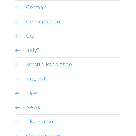
German
Germancasino
GO
Italy3
kerstin-koeditz.de
my_texts
new
News
nko-zdrav.ru
Online Casino