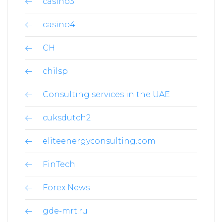
casino3
casino4
CH
chilsp
Consulting services in the UAE
cuksdutch2
eliteenergyconsulting.com
FinTech
Forex News
gde-mrt.ru