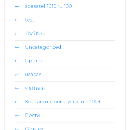
spasateli1010.ru 100
test
Thai1550
Uncategorized
Uptime
usacas
vietnam
Консалтинговые услуги в ОАЭ
Пости
Финтех