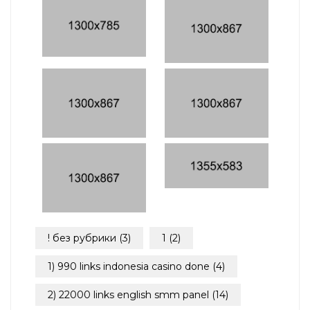
! без рубрики
(3)
1
(2)
1) 990 links indonesia casino done
(4)
2) 22000 links english smm panel
(14)