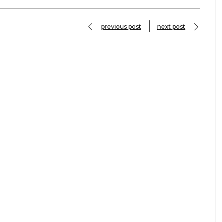
previous post
next post