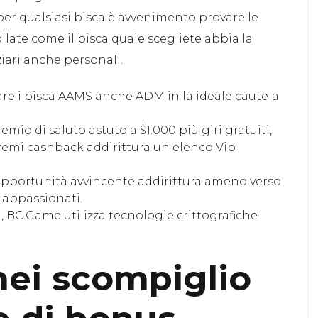
 per qualsiasi bisca è avvenimento provare le
llate come il bisca quale scegliete abbia la
ziari anche personali.
uare i bisca AAMS anche ADM in la ideale cautela
mio di saluto astuto a $1.000 più giri gratuiti,
remi cashback addirittura un elenco Vip
’opportunità avvincente addirittura ameno verso
i appassionati.
, BC.Game utilizza tecnologie crittografiche
nei scompiglio