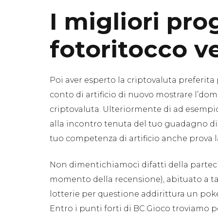
I migliori pr
fotoritocco ve
Poi aver esperto la criptovaluta preferita 
conto di artificio di nuovo mostrare l’dom
criptovaluta. Ulteriormente di ad esempio
alla incontro tenuta del tuo guadagno di P
tuo competenza di artificio anche prova
Non dimentichiamoci difatti della partec
momento della recensione), abituato a tan
lotterie per questione addirittura un pok
Entro i punti forti di BC.Gioco troviamo 