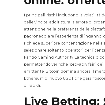
online: offer
I principali rischi includono la volatilità 
delle vincite, addirittura la errore di o
attenzione nella preferenza delle piattafo
padroneggiare l’esperienza di inganno, 
richiede superiore concentrazione nella 
selezionare soltanto operatori per licen
Fango Gaming Authority. La tecnica block
permettendo verifiche “provably fair” dei r
emittente. Bitcoin domina ancora il merc
Ethereum di nuovo USDT che garantiscon
di rapidi.
Live Betting