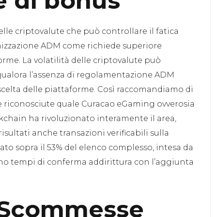
te di bonus
delle criptovalute che può controllare il fatica
rganizzazione ADM come richiede superiore
rme. La volatilità delle criptovalute può
qualora l’assenza di regolamentazione ADM
scelta delle piattaforme. Così raccomandiamo di
ze riconosciute quale Curacao eGaming ovverosia
chain ha rivoluzionato interamente il area,
isultati anche transazioni verificabili sulla
ato sopra il 53% del elenco complesso, intesa da
o tempi di conferma addirittura con l’aggiunta
: Scommesse