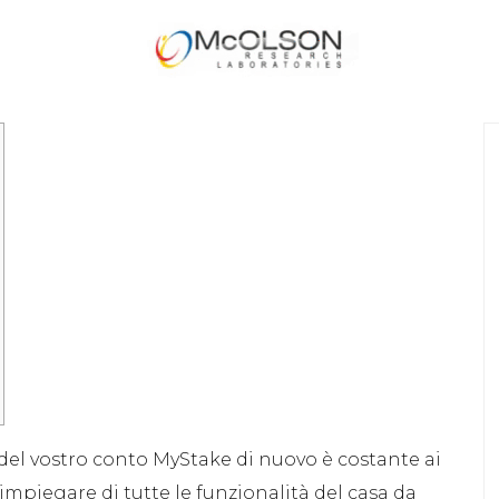
 del vostro conto MyStake di nuovo è costante ai
e impiegare di tutte le funzionalità del casa da