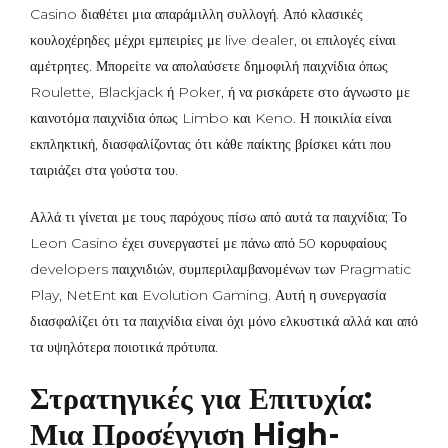
Casino διαθέτει μια απαράμιλλη συλλογή. Από κλασικές
κουλοχέρηδες μέχρι εμπειρίες με live dealer, οι επιλογές είναι
αμέτρητες. Μπορείτε να απολαύσετε δημοφιλή παιχνίδια όπως
Roulette, Blackjack ή Poker, ή να ρισκάρετε στο άγνωστο με
καινοτόμα παιχνίδια όπως Limbo και Keno. Η ποικιλία είναι
εκπληκτική, διασφαλίζοντας ότι κάθε παίκτης βρίσκει κάτι που
ταιριάζει στα γούστα του.
Αλλά τι γίνεται με τους παρόχους πίσω από αυτά τα παιχνίδια; Το
Leon Casino έχει συνεργαστεί με πάνω από 50 κορυφαίους
developers παιχνιδιών, συμπεριλαμβανομένων των Pragmatic
Play, NetEnt και Evolution Gaming. Αυτή η συνεργασία
διασφαλίζει ότι τα παιχνίδια είναι όχι μόνο ελκυστικά αλλά και από
τα υψηλότερα ποιοτικά πρότυπα.
Στρατηγικές για Επιτυχία:
Μια Προσέγγιση High-