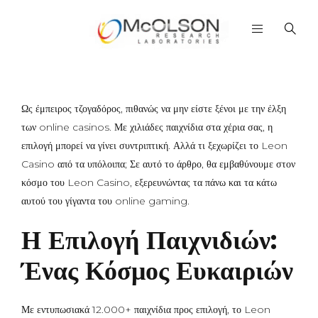
Ως έμπειρος τζογαδόρος, πιθανώς να μην είστε ξένοι με την έλξη
των online casinos. Με χιλιάδες παιχνίδια στα χέρια σας, η
επιλογή μπορεί να γίνει συντριπτική. Αλλά τι ξεχωρίζει το Leon
Casino από τα υπόλοιπα; Σε αυτό το άρθρο, θα εμβαθύνουμε στον
κόσμο του Leon Casino, εξερευνώντας τα πάνω και τα κάτω
αυτού του γίγαντα του online gaming.
Η Επιλογή Παιχνιδιών:
Ένας Κόσμος Ευκαιριών
Με εντυπωσιακά 12.000+ παιχνίδια προς επιλογή, το Leon