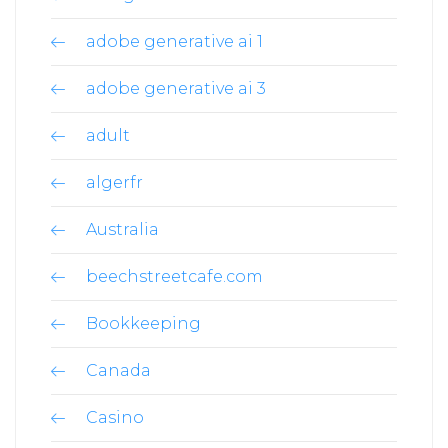
adobe generative ai 1
adobe generative ai 3
adult
algerfr
Australia
beechstreetcafe.com
Bookkeeping
Canada
Casino