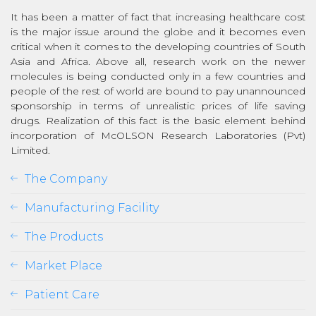
It has been a matter of fact that increasing healthcare cost
is the major issue around the globe and it becomes even
critical when it comes to the developing countries of South
Asia and Africa. Above all, research work on the newer
molecules is being conducted only in a few countries and
people of the rest of world are bound to pay unannounced
sponsorship in terms of unrealistic prices of life saving
drugs. Realization of this fact is the basic element behind
incorporation of McOLSON Research Laboratories (Pvt)
Limited.
The Company
Manufacturing Facility
The Products
Market Place
Patient Care