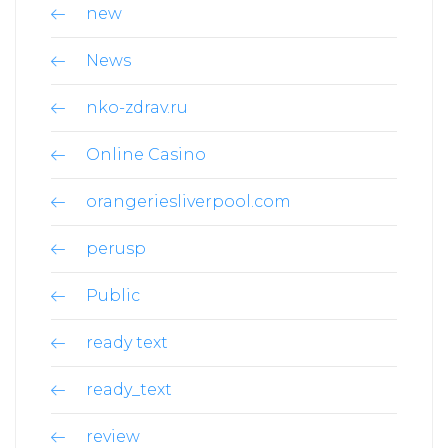
new
News
nko-zdrav.ru
Online Casino
orangeriesliverpool.com
perusp
Public
ready text
ready_text
review