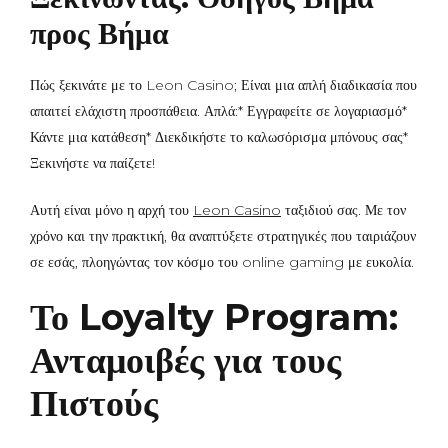
προς Βήμα
Πώς ξεκινάτε με το Leon Casino; Είναι μια απλή διαδικασία που
απαιτεί ελάχιστη προσπάθεια. Απλά:* Εγγραφείτε σε λογαριασμό*
Κάντε μια κατάθεση* Διεκδικήστε το καλωσόρισμα μπόνους σας*
Ξεκινήστε να παίζετε!
Αυτή είναι μόνο η αρχή του
Leon Casino
ταξιδιού σας. Με τον
χρόνο και την πρακτική, θα αναπτύξετε στρατηγικές που ταιριάζουν
σε εσάς, πλοηγώντας τον κόσμο του online gaming με ευκολία.
Το Loyalty Program:
Ανταμοιβές για τους
Πιστούς