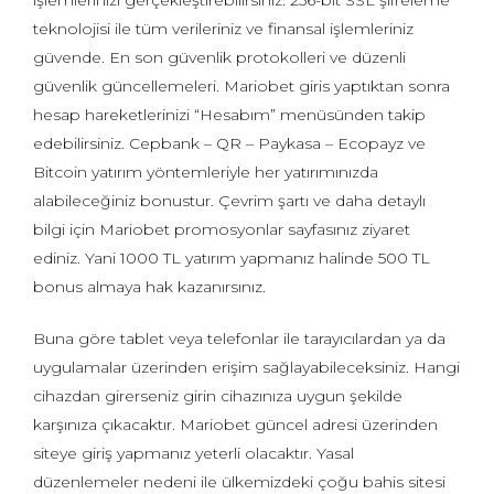
işlemlerinizi gerçekleştirebilirsiniz. 256-bit SSL şifreleme
teknolojisi ile tüm verileriniz ve finansal işlemleriniz
güvende. En son güvenlik protokolleri ve düzenli
güvenlik güncellemeleri. Mariobet giris yaptıktan sonra
hesap hareketlerinizi “Hesabım” menüsünden takip
edebilirsiniz. Cepbank – QR – Paykasa – Ecopayz ve
Bitcoin yatırım yöntemleriyle her yatırımınızda
alabileceğiniz bonustur. Çevrim şartı ve daha detaylı
bilgi için Mariobet promosyonlar sayfasınız ziyaret
ediniz. Yani 1000 TL yatırım yapmanız halinde 500 TL
bonus almaya hak kazanırsınız.
Buna göre tablet veya telefonlar ile tarayıcılardan ya da
uygulamalar üzerinden erişim sağlayabileceksiniz. Hangi
cihazdan girerseniz girin cihazınıza uygun şekilde
karşınıza çıkacaktır. Mariobet güncel adresi üzerinden
siteye giriş yapmanız yeterli olacaktır. Yasal
düzenlemeler nedeni ile ülkemizdeki çoğu bahis sitesi