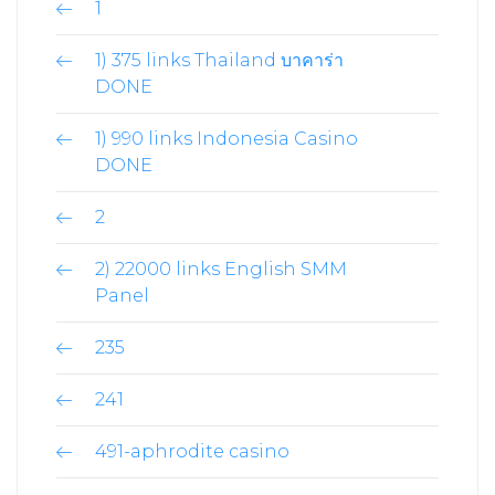
1
1) 375 links Thailand บาคาร่า
DONE
1) 990 links Indonesia Casino
DONE
2
2) 22000 links English SMM
Panel
235
241
491-aphrodite casino