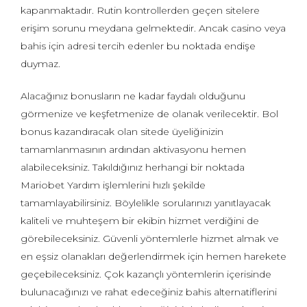
kapanmaktadır. Rutin kontrollerden geçen sitelere
erişim sorunu meydana gelmektedir. Ancak casino veya
bahis için adresi tercih edenler bu noktada endişe
duymaz.
Alacağınız bonusların ne kadar faydalı olduğunu
görmenize ve keşfetmenize de olanak verilecektir. Bol
bonus kazandıracak olan sitede üyeliğinizin
tamamlanmasının ardından aktivasyonu hemen
alabileceksiniz. Takıldığınız herhangi bir noktada
Mariobet Yardım işlemlerini hızlı şekilde
tamamlayabilirsiniz. Böylelikle sorularınızı yanıtlayacak
kaliteli ve muhteşem bir ekibin hizmet verdiğini de
görebileceksiniz. Güvenli yöntemlerle hizmet almak ve
en eşsiz olanakları değerlendirmek için hemen harekete
geçebileceksiniz. Çok kazançlı yöntemlerin içerisinde
bulunacağınızı ve rahat edeceğiniz bahis alternatiflerini