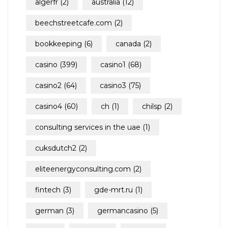
algerfr
(2)
australia
(12)
beechstreetcafe.com
(2)
bookkeeping
(6)
canada
(2)
casino
(399)
casino1
(68)
casino2
(64)
casino3
(75)
casino4
(60)
ch
(1)
chilsp
(2)
consulting services in the uae
(1)
cuksdutch2
(2)
eliteenergyconsulting.com
(2)
fintech
(3)
gde-mrt.ru
(1)
german
(3)
germancasino
(5)