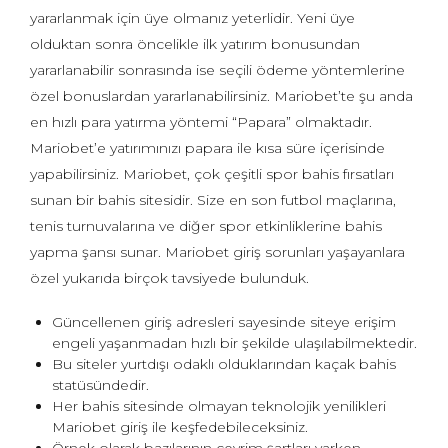
yararlanmak için üye olmanız yeterlidir. Yeni üye
olduktan sonra öncelikle ilk yatırım bonusundan
yararlanabilir sonrasında ise seçili ödeme yöntemlerine
özel bonuslardan yararlanabilirsiniz. Mariobet’te şu anda
en hızlı para yatırma yöntemi “Papara” olmaktadır.
Mariobet’e yatırımınızı papara ile kısa süre içerisinde
yapabilirsiniz. Mariobet, çok çeşitli spor bahis fırsatları
sunan bir bahis sitesidir. Size en son futbol maçlarına,
tenis turnuvalarına ve diğer spor etkinliklerine bahis
yapma şansı sunar. Mariobet giriş sorunları yaşayanlara
özel yukarıda birçok tavsiyede bulunduk.
Güncellenen giriş adresleri sayesinde siteye erişim
engeli yaşanmadan hızlı bir şekilde ulaşılabilmektedir.
Bu siteler yurtdışı odaklı olduklarından kaçak bahis
statüsündedir.
Her bahis sitesinde olmayan teknolojik yenilikleri
Mariobet giriş ile keşfedebileceksiniz.