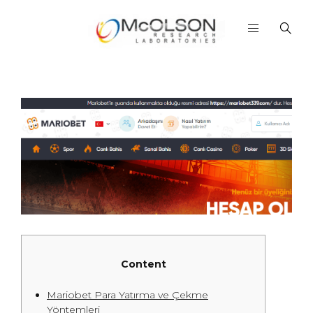
Content
Mariobet Para Yatırma ve Çekme
Yöntemleri