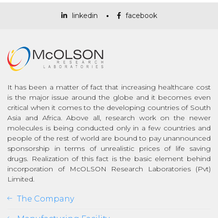
linkedin
facebook
It has been a matter of fact that increasing healthcare cost
is the major issue around the globe and it becomes even
critical when it comes to the developing countries of South
Asia and Africa. Above all, research work on the newer
molecules is being conducted only in a few countries and
people of the rest of world are bound to pay unannounced
sponsorship in terms of unrealistic prices of life saving
drugs. Realization of this fact is the basic element behind
incorporation of McOLSON Research Laboratories (Pvt)
Limited.
The Company