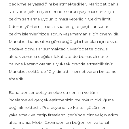
gecikmeler yaşadığını belirtmektedirler. Mariobet bahis
sitesinde çekim işlemlerinde sorun yaşamamanız için
çekim şartlarına uygun olması yeterlidir. Çekim limiti,
ödeme yöntemi, mesai saatleri gibi çeşitli unsurlar
çekim işlemlerinizde sorun yaşamamanız için önemlidir.
Mariobet bahis sitesi görüldüğü gibi her alan için ekstra
bedava bonuslar sunmaktadır. Mariobet’te bonus
almak zorunlu değildir fakat site de bonus almanız
halinde kazanç oranınızı yüksek oranda arttırabilirsiniz.
Mariobet sektörde 10 yıldır aktif hizmet veren bir bahis
sitesidir.
Buna benzer detayları elde etmenizin ve tüm
incelemeleri gerçekleştirmenizin mümkün olduğuna
değinilmektedir. Profesyonel ve kaliteli çözümleri
yakalamak ve cazip fırsatların içerisinde olmak için adım
atabilirsiniz. Mobil üzerinden en beğenilen ve tercih