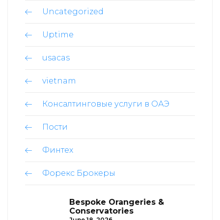
Uncategorized
Uptime
usacas
vietnam
Консалтинговые услуги в ОАЭ
Пости
Финтех
Форекс Брокеры
Bespoke Orangeries &
Conservatories
June 18, 2026