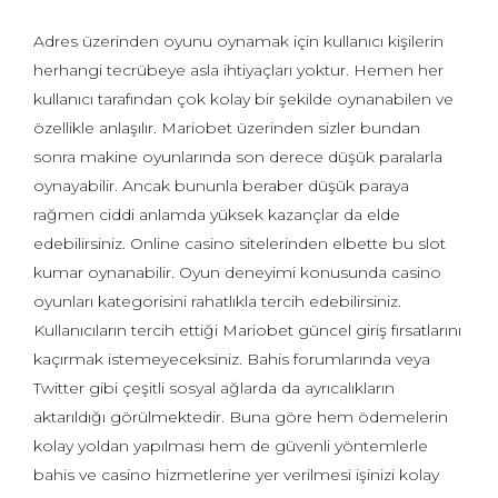
Adres üzerinden oyunu oynamak için kullanıcı kişilerin
herhangi tecrübeye asla ihtiyaçları yoktur. Hemen her
kullanıcı tarafından çok kolay bir şekilde oynanabilen ve
özellikle anlaşılır. Mariobet üzerinden sizler bundan
sonra makine oyunlarında son derece düşük paralarla
oynayabilir. Ancak bununla beraber düşük paraya
rağmen ciddi anlamda yüksek kazançlar da elde
edebilirsiniz. Online casino sitelerinden elbette bu slot
kumar oynanabilir. Oyun deneyimi konusunda casino
oyunları kategorisini rahatlıkla tercih edebilirsiniz.
Kullanıcıların tercih ettiği Mariobet güncel giriş fırsatlarını
kaçırmak istemeyeceksiniz. Bahis forumlarında veya
Twitter gibi çeşitli sosyal ağlarda da ayrıcalıkların
aktarıldığı görülmektedir. Buna göre hem ödemelerin
kolay yoldan yapılması hem de güvenli yöntemlerle
bahis ve casino hizmetlerine yer verilmesi işinizi kolay