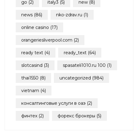
go
(2)
italy3
(5)
new
(8)
news
(86)
nko-zdrav.ru
(1)
online casino
(17)
orangeriesliverpool.com
(2)
ready text
(4)
ready_text
(64)
slotcasind
(3)
spasateli1010.ru 100
(1)
thai1550
(8)
uncategorized
(984)
vietnam
(4)
консалтинговые услуги в оаэ
(2)
финтех
(2)
форекс брокеры
(5)