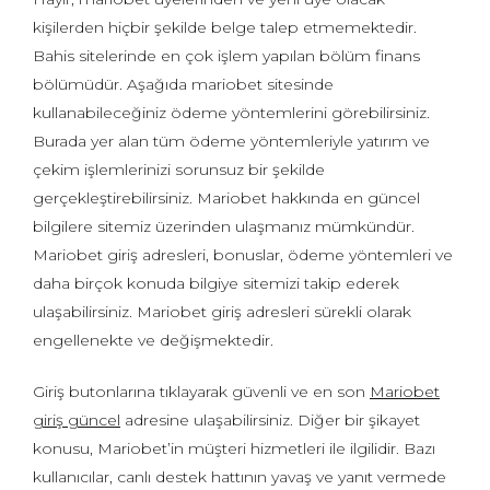
kişilerden hiçbir şekilde belge talep etmemektedir.
Bahis sitelerinde en çok işlem yapılan bölüm finans
bölümüdür. Aşağıda mariobet sitesinde
kullanabileceğiniz ödeme yöntemlerini görebilirsiniz.
Burada yer alan tüm ödeme yöntemleriyle yatırım ve
çekim işlemlerinizi sorunsuz bir şekilde
gerçekleştirebilirsiniz. Mariobet hakkında en güncel
bilgilere sitemiz üzerinden ulaşmanız mümkündür.
Mariobet giriş adresleri, bonuslar, ödeme yöntemleri ve
daha birçok konuda bilgiye sitemizi takip ederek
ulaşabilirsiniz. Mariobet giriş adresleri sürekli olarak
engellenekte ve değişmektedir.
Giriş butonlarına tıklayarak güvenli ve en son
Mariobet
giriş güncel
adresine ulaşabilirsiniz. Diğer bir şikayet
konusu, Mariobet’in müşteri hizmetleri ile ilgilidir. Bazı
kullanıcılar, canlı destek hattının yavaş ve yanıt vermede