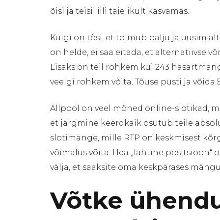
õisi ja teisi lilli täielikult kasvamas.
Kuigi on tõsi, et toimub palju ja uusim 
on helde, ei saa eitada, et alternatiivse
Lisaks on teil rohkem kui 243 hasartmän
veelgi rohkem võita. Tõuse püsti ja võida 
Allpool on veel mõned online-slotikad, mill
et järgmine keerdkäik osutub teile absol
slotimänge, mille RTP on keskmisest kõrg
võimalus võita. Hea „lahtine positsioon“ 
välja, et saaksite oma keskpärases mängu
Võtke ühend