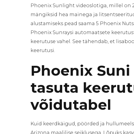
Phoenix Sunlight videoslotiga, millel on 
mängiksid hea mainega ja litsentseeritud
alustamiseks pead saama 5 Phoenix Nuts
Phoenix Sunraysi automaatsete keerutuste 
keerutuse vahel.
See tähendab, et lisabo
keerutusi.
Phoenix Suni 
tasuta keerut
võidutabel
Kuid keerdkäigud, pöörded ja hullumeel
Arizona maalilise seiklusega. Lõpuks kas