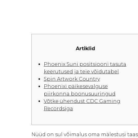
Artiklid
Phoenix Suni positsiooni tasuta
keerutused ja teie võidutabel
Spin Artwork Country
Phoenixi päikesevalguse
piirkonna boonusuuringud
Võtke ühendust CDC Gaming
Recordsiga
Nüüd on sul võimalus oma mälestusi taas