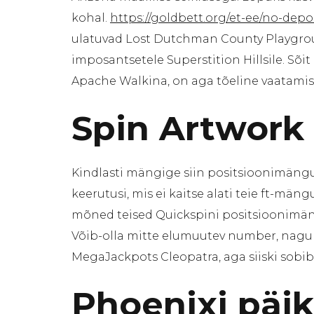
kohal.
https://goldbett.org/et-ee/no-depo
ulatuvad Lost Dutchman County Playgrou
imposantsetele Superstition Hillsile. Sõ
Apache Walkina, on aga tõeline vaatamis
Spin Artwork
Kindlasti mängige siin positsioonimängud
keerutusi, mis ei kaitse alati teie ft-mä
mõned teised Quickspini positsioonimäng
Võib-olla mitte elumuutev number, nagu n
MegaJackpots Cleopatra, aga siiski sobib 
Phoenixi päi