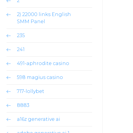
2
2) 22000 links English
SMM Panel
235
241
491-aphrodite casino
598 magius casino
717-lollybet
8883
a16z generative ai