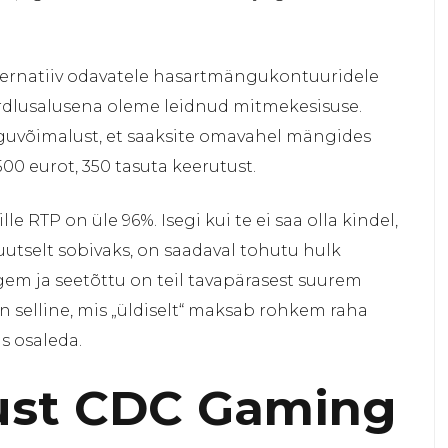
alternatiiv odavatele hasartmängukontuuridele
 võrdlusalusena oleme leidnud mitmekesisuse.
guvõimalust, et saaksite omavahel mängides
500 eurot, 350 tasuta keerutust.
e RTP on üle 96%. Isegi kui te ei saa olla kindel,
uutselt sobivaks, on saadaval tohutu hulk
em ja seetõttu on teil tavapärasest suurem
on selline, mis „üldiselt“ maksab rohkem raha
s osaleda.
ust CDC Gaming