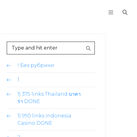
! Без рубрики
1
1) 375 links Thailand บาคา
ร่า DONE
1) 990 links Indonesia
Casino DONE