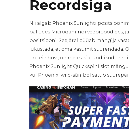
Recordsiga
Nii algab Phoenix Sunlighti positsioonim
paljudes Microgamingi veebipoodides, ja 
positsiooni. Seejärel püüab mängija vaste
lukustada, et oma kasumit suurendada. Ol
on teie huvi, on meie asjatundlikud teeni
Phoenix Sunlight Quickspini slotimängu A
kui Phoenixi wild-sümbol satub suurepä