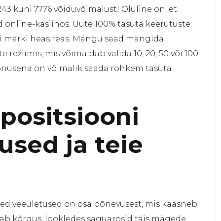
243 kuni 7776 võiduvõimalust! Oluline on, et
 online-kasiinos. Uute 100% tasuta keerutuste
i märki heas reas. Mängu saad mängida
režiimis, mis võimaldab valida 10, 20, 50 või 100
onusena on võimalik saada rohkem tasuta
positsiooni
used ja teie
sed veeületused on osa põnevusest, mis kaasneb
vab kõrgus, lookledes saguarosid täis mägede