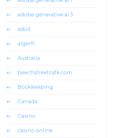
adobe generative ai 1
adobe generative ai 3
adult
algerfr
Australia
beechstreetcafe.com
Bookkeeping
Canada
Casino
casino online