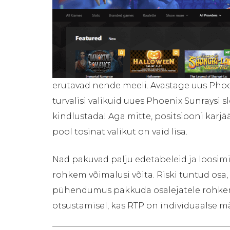
erutavad nende meeli. Avastage uus Phoen
turvalisi valikuid uues Phoenix Sunraysi s
kindlustada! Aga mitte, positsiooni karjää
pool tosinat valikut on vaid lisa.
Nad pakuvad palju edetabeleid ja loosimis
rohkem võimalusi võita. Riski tuntud osa
pühendumus pakkuda osalejatele rohkem 
otsustamisel, kas RTP on individuaalse mä