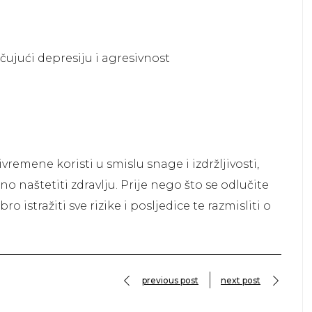
ujući depresiju i agresivnost
remene koristi u smislu snage i izdržljivosti,
naštetiti zdravlju. Prije nego što se odlučite
o istražiti sve rizike i posljedice te razmisliti o
previous post
next post