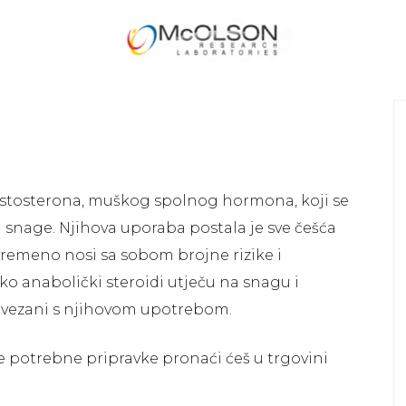
 testosterona, muškog spolnog hormona, koji se
 snage. Njihova uporaba postala je sve češća
vremeno nosi sa sobom brojne rizike i
o anabolički steroidi utječu na snagu i
i povezani s njihovom upotrebom.
e potrebne pripravke pronaći ćeš u trgovini