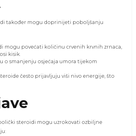
t
idi također mogu doprinijeti poboljšanju
di mogu povećati količinu crvenih krvnih zrnaca,
si kisik.
aju o smanjenju osjećaja umora tijekom
eroide često prijavljuju viši nivo energije, što
jave
lički steroidi mogu uzrokovati ozbiljne
ju: