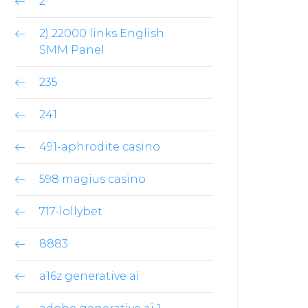
2
2) 22000 links English
SMM Panel
235
241
491-aphrodite casino
598 magius casino
717-lollybet
8883
a16z generative ai