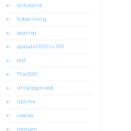
slotcasind
Sober living
spainsp
spasateli1010.ru 100
test
Thai1550
Uncategorized
Uptime
usacas
vietnam