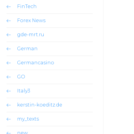
FinTech
Forex News
gde-mrt.ru
German
Germancasino
GO
Italy3
kerstin-koeditz.de
my_texts
new