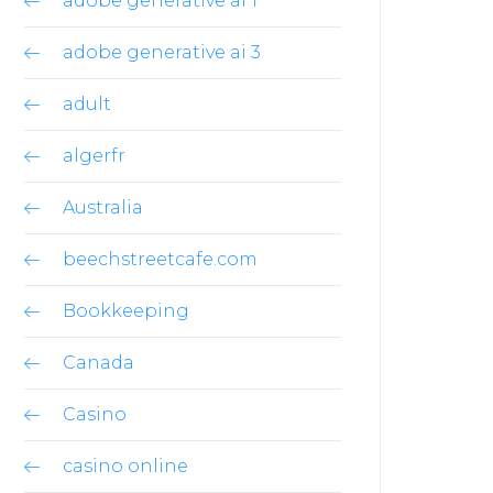
adobe generative ai 1
adobe generative ai 3
adult
algerfr
Australia
beechstreetcafe.com
Bookkeeping
Canada
Casino
casino online