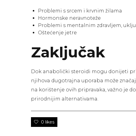
Problemi s srcem i krvnim žilama
Hormonske neravnoteže
Problemi s mentalnim zdravljem, uključ
Oštećenje jetre
Zaključak
Dok anabolički steroidi mogu donijeti priv
njihova dugotrajna uporaba može značajno 
na korištenje ovih pripravaka, važno je dobr
prirodnijim alternativama.
0 likes