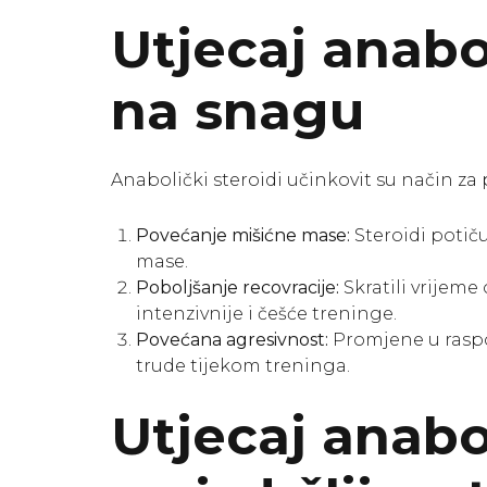
Utjecaj anabo
na snagu
Anabolički steroidi učinkovit su način z
Povećanje mišićne mase:
Steroidi potiču
mase.
Poboljšanje recovracije:
Skratili vrijem
intenzivnije i češće treninge.
Povećana agresivnost:
Promjene u raspo
trude tijekom treninga.
Utjecaj anabo