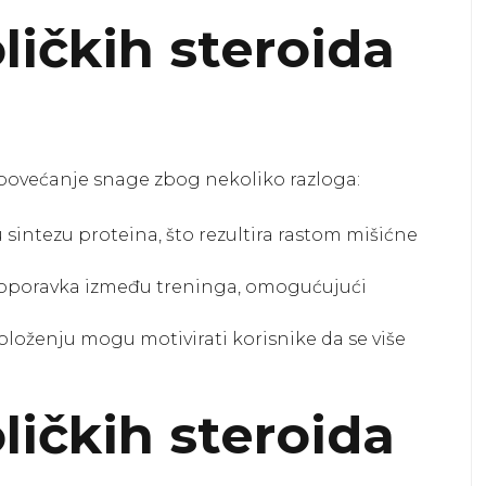
ličkih steroida
a povećanje snage zbog nekoliko razloga:
 sintezu proteina, što rezultira rastom mišićne
e oporavka između treninga, omogućujući
loženju mogu motivirati korisnike da se više
ličkih steroida