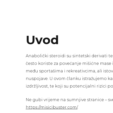
Uvod
Anabolički steroidi su sintetski derivati
često koriste za povećanje mišićne mase i
među sportašima i rekreativcima, ali isto
nuspojave. U ovom članku istražujemo kak
izdržljivost, te koji su potencijalni rizic
Ne gubi vrijeme na sumnjive stranice – sv
https://misicibuster.com/
.