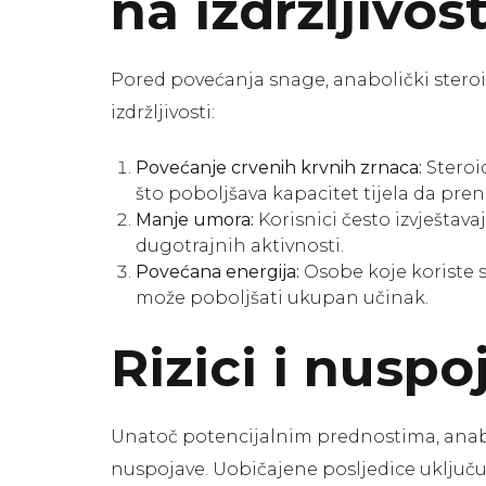
na izdržljivos
Pored povećanja snage, anabolički stero
izdržljivosti:
Povećanje crvenih krvnih zrnaca:
Steroi
što poboljšava kapacitet tijela da preno
Manje umora:
Korisnici često izvještav
dugotrajnih aktivnosti.
Povećana energija:
Osobe koje koriste st
može poboljšati ukupan učinak.
Rizici i nuspo
Unatoč potencijalnim prednostima, anabo
nuspojave. Uobičajene posljedice uključu