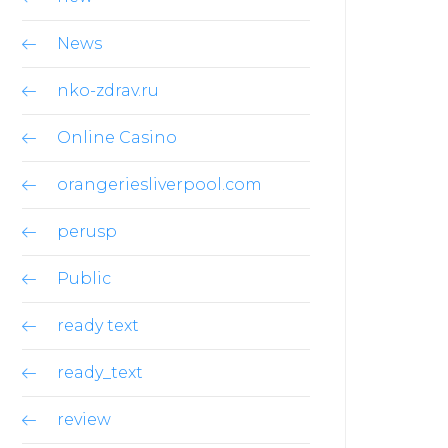
News
nko-zdrav.ru
Online Casino
orangeriesliverpool.com
perusp
Public
ready text
ready_text
review