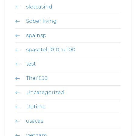
slotcasind
Sober living
spainsp
spasateli1010.ru 100
test
Thai1550
Uncategorized
Uptime
usacas
vietnam