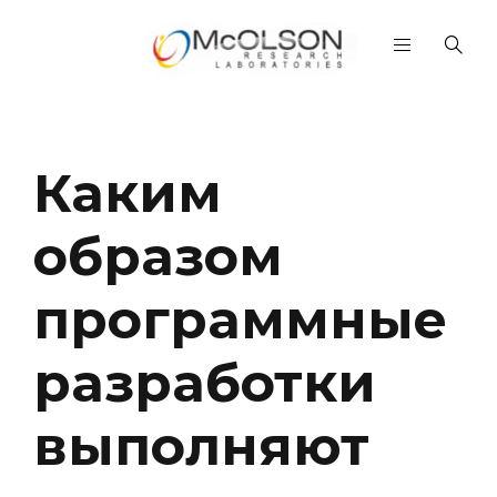
Каким
образом
программные
разработки
выполняют