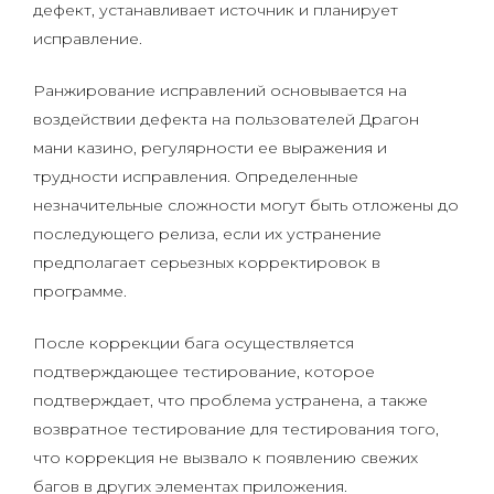
дефект, устанавливает источник и планирует
исправление.
Ранжирование исправлений основывается на
воздействии дефекта на пользователей Драгон
мани казино, регулярности ее выражения и
трудности исправления. Определенные
незначительные сложности могут быть отложены до
последующего релиза, если их устранение
предполагает серьезных корректировок в
программе.
После коррекции бага осуществляется
подтверждающее тестирование, которое
подтверждает, что проблема устранена, а также
возвратное тестирование для тестирования того,
что коррекция не вызвало к появлению свежих
багов в других элементах приложения.