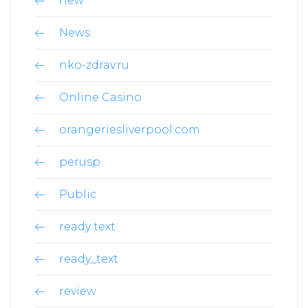
new
News
nko-zdrav.ru
Online Casino
orangeriesliverpool.com
perusp
Public
ready text
ready_text
review