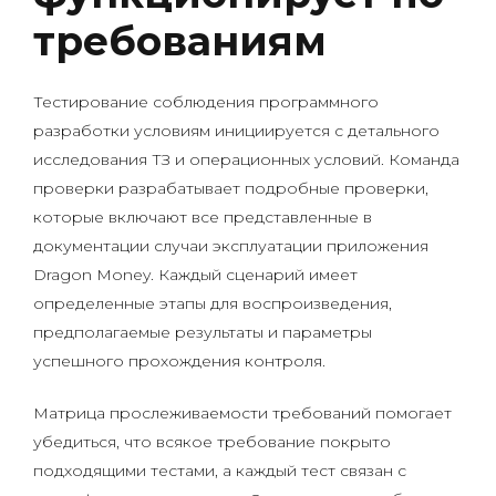
требованиям
Тестирование соблюдения программного
разработки условиям инициируется с детального
исследования ТЗ и операционных условий. Команда
проверки разрабатывает подробные проверки,
которые включают все представленные в
документации случаи эксплуатации приложения
Dragon Money. Каждый сценарий имеет
определенные этапы для воспроизведения,
предполагаемые результаты и параметры
успешного прохождения контроля.
Матрица прослеживаемости требований помогает
убедиться, что всякое требование покрыто
подходящими тестами, а каждый тест связан с