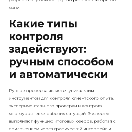
мани.
Какие типы
контроля
задействуют:
ручным способом
и автоматически
Ручное проверка является уникальным
инструментом для контроля клиентского опыта,
экспериментального проверки и контроля
многоуровневых рабочих ситуаций. Эксперты
выполняют функцию итоговых юзеров, работая с
приложением через графический интерфейс и