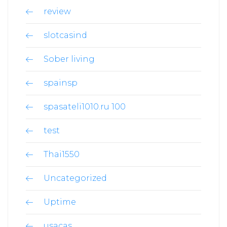
review
slotcasind
Sober living
spainsp
spasateli1010.ru 100
test
Thai1550
Uncategorized
Uptime
usacas