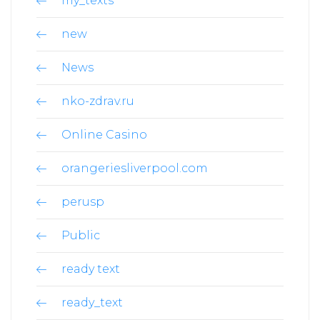
my_texts
new
News
nko-zdrav.ru
Online Casino
orangeriesliverpool.com
perusp
Public
ready text
ready_text