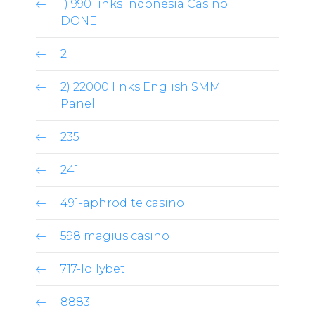
1) 990 links Indonesia Casino
DONE
2
2) 22000 links English SMM
Panel
235
241
491-aphrodite casino
598 magius casino
717-lollybet
8883