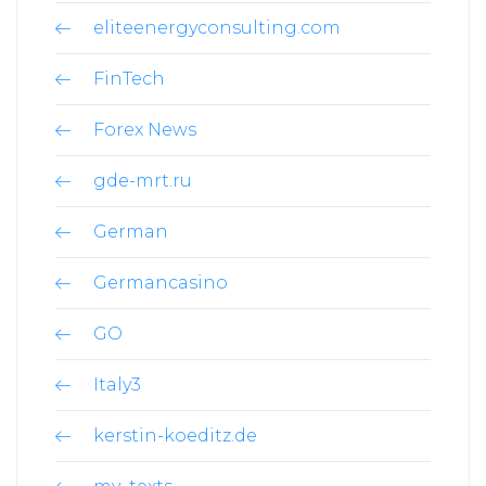
eliteenergyconsulting.com
FinTech
Forex News
gde-mrt.ru
German
Germancasino
GO
Italy3
kerstin-koeditz.de