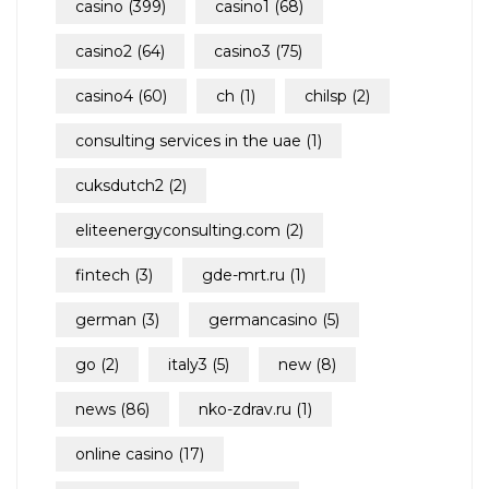
casino
(399)
casino1
(68)
casino2
(64)
casino3
(75)
casino4
(60)
ch
(1)
chilsp
(2)
consulting services in the uae
(1)
cuksdutch2
(2)
eliteenergyconsulting.com
(2)
fintech
(3)
gde-mrt.ru
(1)
german
(3)
germancasino
(5)
go
(2)
italy3
(5)
new
(8)
news
(86)
nko-zdrav.ru
(1)
online casino
(17)